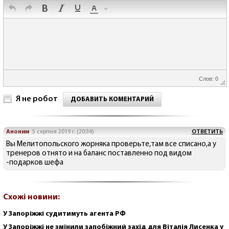
Слов: 0
Я не робот
ДОБАВИТЬ КОМЕНТАРИЙ
Аноним
5 серпня 2019 г. (20:34)
ОТВЕТИТЬ
Вы Мелитопольского жорняка проверьте,там все списано,а у
тренеров отнято и на баланс поставленно под видом
-подарков шефа
Схожі новини:
У Запоріжжі судитимуть агента РФ
У Запоріжжі не змінили запобіжний захід для Віталія Лисенка у