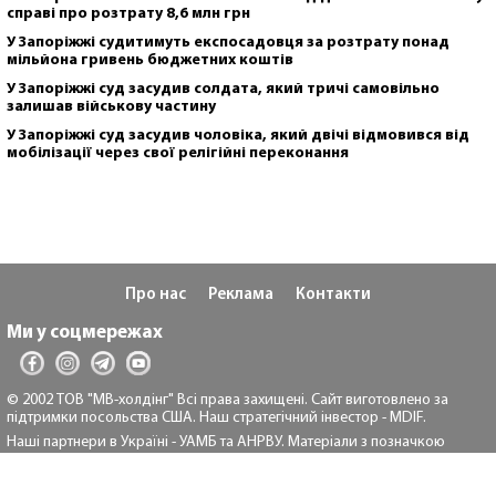
справі про розтрату 8,6 млн грн
У Запоріжжі судитимуть експосадовця за розтрату понад
мільйона гривень бюджетних коштів
У Запоріжжі суд засудив солдата, який тричі самовільно
залишав військову частину
У Запоріжжі суд засудив чоловіка, який двічі відмовився від
мобілізації через свої релігійні переконання
Про нас
Реклама
Контакти
Ми у соцмережах
© 2002 ТОВ "МВ-холдінг" Всі права захищені. Сайт виготовлено за
підтримки посольства США. Наш стратегічний інвестор - MDIF.
Наші партнери в Україні - УАМБ та АНРВУ. Матеріали з позначкою
"Реклама" та "*" розміщуються на правах реклами.