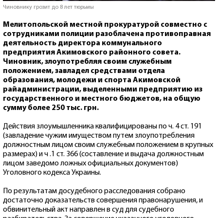
Чиновнику грозит до 8 лет тюрьмы
Мелитопольской местной прокуратурой совместно с
сотрудниками полиции разоблачена противоправная
деятельность директора коммунального
предприятия Акимовского районного совета.
Чиновник, злоупотребляя своим служебным
положением, завладел средствами отдела
образования, молодежи и спорта Акимовской
райадминистрации, выделенными предприятию из
государственного и местного бюджетов, на общую
сумму более 250 тыс. грн.
Действия злоумышленника квалифицированы по ч. 4 ст. 191
(завладение чужим имуществом путем злоупотребления
должностным лицом своим служебным положением в крупных
размерах) и ч .1 ст. 366 (составление и выдача должностным
лицом заведомо ложных официальных документов)
Уголовного кодекса Украины.
По результатам досудебного расследования собрано
достаточно доказательств совершения правонарушения, и
обвинительный акт направлен в суд для судебного