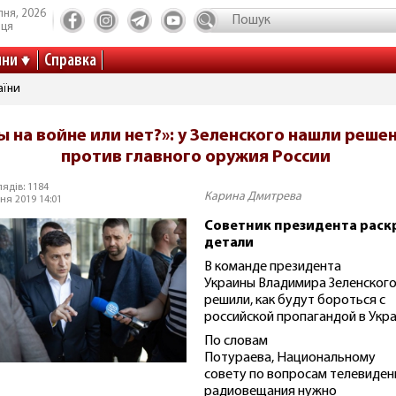
пня, 2026
иця
ини
Справка
аїни
 на войне или нет?»: у Зеленского нашли реше
против главного оружия России
ядів: 1184
Карина Дмитрева
ня 2019 14:01
Советник президента раск
детали
В команде президента
Украины Владимира Зеленског
решили, как будут бороться с
российской пропагандой в Укра
По словам
Потураева, Национальному
совету по вопросам телевиден
радиовещания нужно