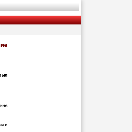
ние
рыл
о
ине.
ия и