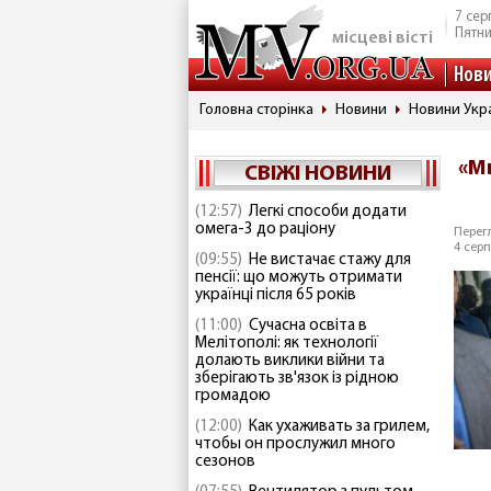
7 сер
Пятн
місцеві вісті
Нов
Головна сторінка
Новини
Новини Укр
«Мы
СВІЖІ НОВИНИ
(12:57)
Легкі способи додати
омега-3 до раціону
Перегл
4 серп
(09:55)
Не вистачає стажу для
пенсії: що можуть отримати
українці після 65 років
(11:00)
Сучасна освіта в
Мелітополі: як технології
долають виклики війни та
зберігають зв'язок із рідною
громадою
(12:00)
Как ухаживать за грилем,
чтобы он прослужил много
сезонов