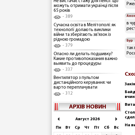
Не вистачає стажу для пенсії: що
Рже
можуть отримати українці після
65 років
Ано
389
в чу
Сучасна освіта в Мелітополі: як
рес
технології долають виклики
війни та зберігають зв'язок із
рідною громадою
Бур
379
так 
Рос
Опасно ли делать подшивку?
Какие противопоказания важно
выявить до процедуры
337
Схо
Вентилятор з пультом
дистанційного керування: чи
Закі
варто переплачувати
Байд
312
вчин
Вита
АРХІВ НОВИН
Стол
сдел
Август 2026
На в
Пн
Вт
Ср
Чт
Пт
Сб
Вс