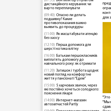
(07:55)
Вентилятор з пультом
пред
дистанційного керування: чи
огра
варто переплачувати
конт
(09:40)
Опасно ли делать
для 
подшивку? Какие
противопоказания важно
выявить до процедуры
(11:00)
Як масштабувати агенцію
без хаосу
(12:10)
Перша допомога для
шерсті котика влітку
(16:00)
Батькам першокласників
виплатять допомогу до
навчального року: як отримати
(11:20)
Затишок і турбота щодня:
новий погляд на комфортне
життя у пансіонаті “Едем”
(15:00)
5 харчових звичок, через
які постійно хочеться солодкого:
пояснення лікаря
"Это
(14:00)
Интернет-магазин
"Мы 
автозапчастей Partly
сдав