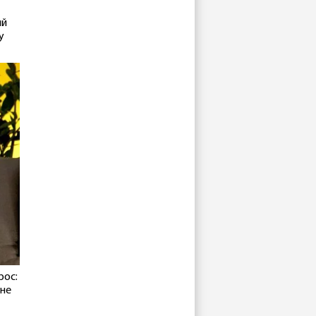
ый
у
рос:
 не