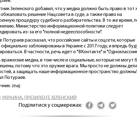
раев.
тник Зеленского добавил, что у медиа должно быть право в тот 
 обжаловать решение Нацсовета в суде, а также право на
ренную процедуру судебного разбирательства. В то же время, п
мнению, Министерство информационной политики следует
идировать из-за его "полной недееспособности".
е Потураев рассказал, что российские сайты и соцсети, которые
 официально заблокированы в Украине с 2017 году, и впредь буд
ироваться. В частности, речь идет о "ВКонтакте" и "Одноклассник
ь вражеские медиа, в том числе и социальные, которые не могут 
ешены, потому что это оружие врага. Мы просто не должны дел
остей, а защищать наше информационное пространство должны",
ал Потураев.
чник: znaj
:
УКРАИНА
,
ПРЕЗИДЕНТ
,
ЗЕЛЕНСКИЙ
Поділитися у соцмережах: