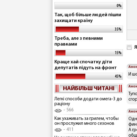
0%
Так, щоб більше людей пішли
захищати країну
35%
Треба, але з певними
правками
Я
15%
Краще хай спочатку діти
Ано
депутатів підуть на фронт
И ш
45%
Ано
НАЙБІЛЬШ ЧИТАНІ
Туп
Легкі способи додати омега-3 до
сгор
раціону
566
Ано
Как ухаживать за грилем, чтобы
Одн
он прослужил много сезонов
фин
411
А г
общ