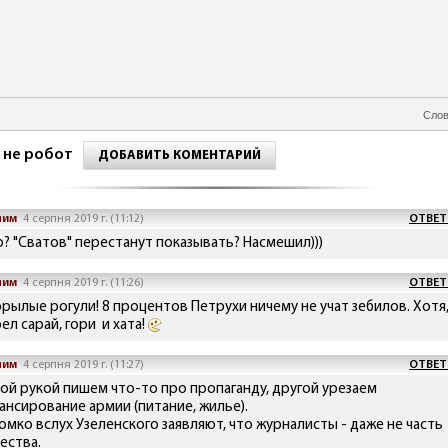
Слов
 не робот
ДОБАВИТЬ КОМЕНТАРИЙ
ним
4 серпня 2019 г. (11:12)
ОТВЕТ
о? "Сватов" перестанут показывать? Насмешил)))
ним
4 серпня 2019 г. (11:26)
ОТВЕТ
орылые рогули! 8 процентов Петрухи ничему не учат зебилов. Хотя
ел сарай, гори и хата!
ним
4 серпня 2019 г. (11:27)
ОТВЕТ
ой рукой пишем что-то про пропаганду, другой урезаем
ансирование армии (питание, жилье).
ромко вслух Узеленского заявляют, что журналисты - даже не часть
ества.