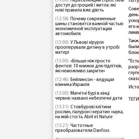
(19:00)
Переселенцям спростили
Поту
доступ до грошей і житла: які
Сове
нові правила вже діють
день
(12:58)
Почему современные
уско
шины становятся важной частью
его 
экономичной эксплуатации
ликв
автомобиля
Такж
(13:00)
У Львові хірурги
были
прооперували дитину в утробі
матері
блок
"Ест
(13:00)
«Більше ніж просто
фентезі: 10 книжок для підлітків,
разр
які неможливо закрити»
глуп
сказ
(12:46)
Бейлинсон - ведущая
клиника Израиля
Исто
(13:00)
Магнітні бурі в кінці
червня: названо небезпечні дати
ТЕГИ
(15:31)
Стовбурові клітини
рослин, гіалурон і кератин: наука,
на якій стоїть Abril et Nature
(15:21)
Частотные
преобразователи Danfoss