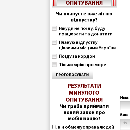
ОПИТУВАННЯ
Чи плануєте вже літню
відпустку?
Нікуди не поїду, буду
працювати та донатити
Планую відпустку
цікавими місцями України
Поїду за кордон
Тільки мрію про море
ПРОГОЛОСУВАТИ
РЕЗУЛЬТАТИ
МИНУЛОГО
Имя:
ОПИТУВАННЯ
Чи треба приймати
новий закон про
Ваш 
мобілізацію?
Ні, він обмежує права людей