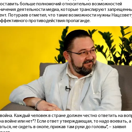
оставить больше полномочий относительно возможностей
ничения деятельности медиа, которые транслируют запрещенн
ент. Потураев отметил, что такие возможности нужны Нацсовет
эффективного противодействия пропаганде.
 война. Каждый человек в стране должен честно ответить на воп
на войне или нет"? Если ответ утверждающая, то надо воевать, а
аться, не сидеть в окопе, прижав там руки до головы", – заявил