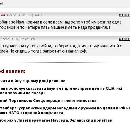
м!
ним
4 серпня 2019 г. (14:43)
ОТВЕТ
рбана зе Иванковичи в селе всем надоело чтоб им возили еду з
торанов и по четыре пять машын иметь нада продвигаца!
5 серпня 2019 г. (23:39)
ОТВЕТ
потураев, раз у тебя война, то бери тогда винтовку, иди воюй с
сией. Че сидишь тогда, запретит он канал рф.
жі новини:
нчити війну в цьому році реально
ен пропонує скасувати імунітет для експрезидентів США, які
или злочини на посаді
лий Портников: Спецоперация «легитимность»
тенберг: украинские удары западным оружием по целям в РФ н
ают НАТО стороной конфликта
иборах у Литві перемагає Науседа, Зеленський привітав