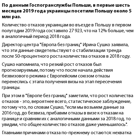
По данным Госпогранслужбы Польши, в первые шесть
месяцев 2019 года украинцы посетили Польшу около 5
млн раз.
Количество отказов украинцам во въезде в Польшу в первом
полугодии 2019 года составило 27 923, что на 12% больше, чем
в аналогичный период 2018 года.
Директор центра "Европа без границ" Ирина Сушко заявила,
что эти данные свидетельствуют о стабилизации тренда
после 50-процентного роста количества отказов в 2018 году.
Сушко напомнила, что резкий рост отказов был
прогнозируемым, потому что после начала действия
безвизового режима с Европейским союзом отказы
перенеслись с этапа получения визы на этап пересечения
границы.
При этом в "Европе без границ" заметили, что рост количества
отказов - это, вероятнее всего, статистическое заблуждение,
потому что, по словам Сушко, "если мы возьмем данные за
2016 год, до безвиза, прибавим отказы в визе к отказам на
границе и сравним их с аналогичными данными за 2018 год, то
увидим, что общее количество отказов даже уменьшилось".
Главными причинами отказа по-прежнему остаются: нехватка