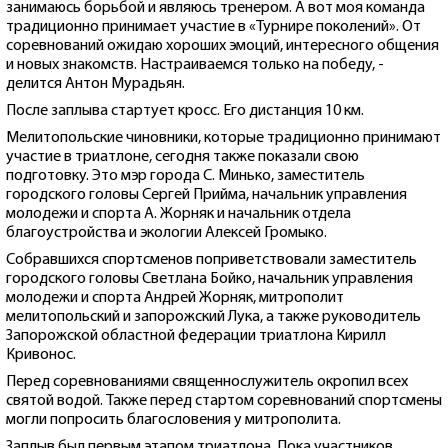
занимаюсь борьбой и являюсь тренером. А вот моя команда
традиционно принимает участие в «Турнире поколений». От
соревнований ожидаю хороших эмоций, интересного общения
и новых знакомств. Настраиваемся только на победу, -
делится Антон Мурадьян.
После заплыва стартует кросс. Его дистанция 10 км.
Мелитопольские чиновники, которые традиционно принимают
участие в триатлоне, сегодня также показали свою
подготовку. Это мэр города С. Минько, заместитель
городского головы Сергей Прийма, начальник управления
молодежи и спорта А. Жорняк и начальник отдела
благоустройства и экологии Алексей Громыко.
Собравшихся спортсменов поприветствовали заместитель
городского головы Светлана Бойко, начальник управления
молодежи и спорта Андрей Жорняк, митрополит
мелитопольский и запорожский Лука, а также руководитель
Запорожской областной федерации триатлона Кирилл
Кривонос.
Перед соревнованиями священнослужитель окропил всех
святой водой. Также перед стартом соревнований спортсмены
могли попросить благословения у митрополита.
Заплыв был первым этапом триатлона. Пока участников