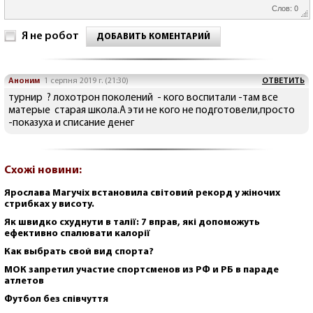
Слов: 0
Я не робот
ДОБАВИТЬ КОМЕНТАРИЙ
Аноним
1 серпня 2019 г. (21:30)
ОТВЕТИТЬ
турнир ? лохотрон поколений - кого воспитали -там все
матерые старая школа.А эти не кого не подготовели,просто
-показуха и списание денег
Схожі новини:
Ярослава Магучіх встановила світовий рекорд у жіночих
стрибках у висоту.
Як швидко схуднути в талії: 7 вправ, які допоможуть
ефективно спалювати калорії
Как выбрать свой вид спорта?
МОК запретил участие спортсменов из РФ и РБ в параде
атлетов
Футбол без співчуття