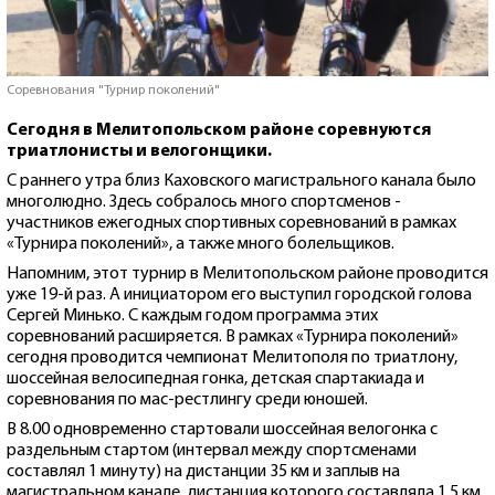
Соревнования "Турнир поколений"
Сегодня в Мелитопольском районе соревнуются
триатлонисты и велогонщики.
С раннего утра близ Каховского магистрального канала было
многолюдно. Здесь собралось много спортсменов -
участников ежегодных спортивных соревнований в рамках
«Турнира поколений», а также много болельщиков.
Напомним, этот турнир в Мелитопольском районе проводится
уже 19-й раз. А инициатором его выступил городской голова
Сергей Минько. С каждым годом программа этих
соревнований расширяется. В рамках «Турнира поколений»
сегодня проводится чемпионат Мелитополя по триатлону,
шоссейная велосипедная гонка, детская спартакиада и
соревнования по мас-рестлингу среди юношей.
В 8.00 одновременно стартовали шоссейная велогонка с
раздельным стартом (интервал между спортсменами
составлял 1 минуту) на дистанции 35 км и заплыв на
магистральном канале, дистанция которого составляла 1,5 км.