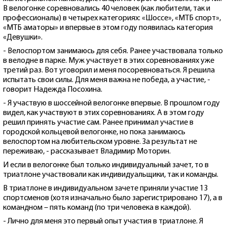
В велогонке соревновались 40 человек (как любители, так и
профессионалы) в четырех категориях: «Шоссе», «МТБ спорт»,
«МТБ аматоры» и впервые в этом году появилась категория
«Девушки».
- Велоспортом занимаюсь для себя. Ранее участвовала только
в велодне в парке. Муж участвует в этих соревнованиях уже
третий раз. Вот уговорил и меня посоревноваться. Я решила
испытать свои силы. Для меня важна не победа, а участие, -
говорит Надежда Посохина.
- Я участвую в шоссейной велогонке впервые. В прошлом году
видел, как участвуют в этих соревнованиях. А в этом году
решил принять участие сам. Ранее принимал участие в
городской кольцевой велогонке, но пока занимаюсь
велоспортом на любительском уровне. За результат не
переживаю, - рассказывает Владимир Моторин.
И если в велогонке был только индивидуальный зачет, то в
триатлоне участвовали как индивидуальщики, так и команды.
В триатлоне в индивидуальном зачете приняли участие 13
спортсменов (хотя изначально было зарегистрировано 17), а в
командном – пять команд (по три человека в каждой).
- Лично для меня это первый опыт участия в триатлоне. Я