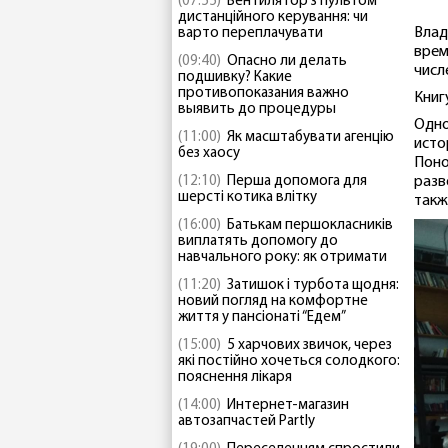
(07:55)
Вентилятор з пультом
дистанційного керування: чи
Влад
варто переплачувати
врем
(09:40)
Опасно ли делать
числ
подшивку? Какие
противопоказания важно
Книг
выявить до процедуры
Одно
(11:00)
Як масштабувати агенцію
исто
без хаосу
Поно
(12:10)
Перша допомога для
разв
шерсті котика влітку
такж
(16:00)
Батькам першокласників
виплатять допомогу до
навчального року: як отримати
(11:20)
Затишок і турбота щодня:
новий погляд на комфортне
життя у пансіонаті “Едем”
(15:00)
5 харчових звичок, через
які постійно хочеться солодкого:
пояснення лікаря
(14:00)
Интернет-магазин
автозапчастей Partly