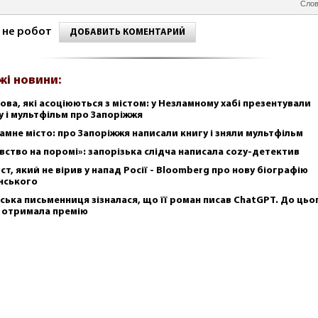
Слов
 не робот
ДОБАВИТЬ КОМЕНТАРИЙ
жі новини:
лова, які асоціюються з містом: у Незламному хабі презентували
у і мультфільм про Запоріжжя
амне місто: про Запоріжжя написали книгу і зняли мультфільм
вство на поромі»: запорізька слідча написала cozy-детектив
ст, який не вірив у напад Росії - Bloomberg про нову біографію
нського
ська письменниця зізналася, що її роман писав ChatGPT. До цьо
 отримала премію