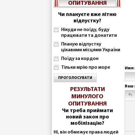
ОПИТУВАННЯ
Чи плануєте вже літню
відпустку?
Нікуди не поїду, буду
працювати та донатити
Планую відпустку
цікавими місцями України
Поїду за кордон
Тільки мрію про море
Имя:
ПРОГОЛОСУВАТИ
Ваш 
РЕЗУЛЬТАТИ
МИНУЛОГО
ОПИТУВАННЯ
Чи треба приймати
новий закон про
мобілізацію?
Ні, він обмежує права людей