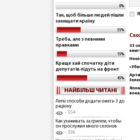
0%
Я
Так, щоб більше людей пішли
захищати країну
35%
Схо
Треба, але з певними
правками
33 с
книг
15%
Незл
Краще хай спочатку діти
«Уби
депутатів підуть на фронт
Арти
45%
Зеле
Япон
НАЙБІЛЬШ ЧИТАНІ
вона
Легкі способи додати омега-3 до
раціону
554
Как ухаживать за грилем, чтобы
он прослужил много сезонов
396