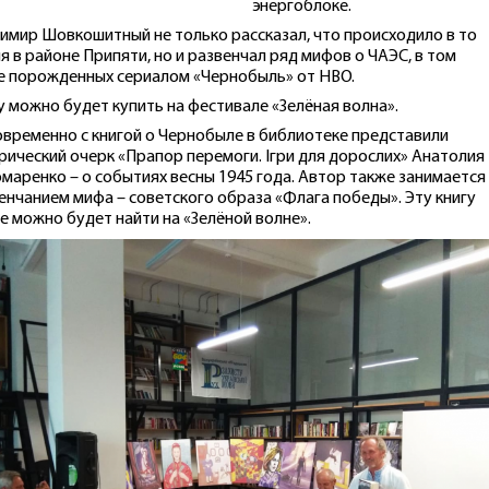
энергоблоке.
имир Шовкошитный не только рассказал, что происходило в то
я в районе Припяти, но и развенчал ряд мифов о ЧАЭС, в том
е порожденных сериалом «Чернобыль» от HBO.
у можно будет купить на фестивале «Зелёная волна».
временно с книгой о Чернобыле в библиотеке представили
рический очерк «Прапор перемоги. Ігри для дорослих» Анатолия
маренко – о событиях весны 1945 года. Автор также занимается
енчанием мифа – советского образа «Флага победы». Эту книгу
е можно будет найти на «Зелёной волне».