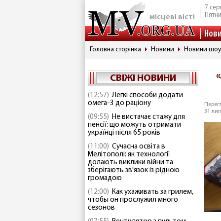
7 сер
Пятн
місцеві вісті
Нов
Головна сторінка
Новини
Новини шоу
СВІЖІ НОВИНИ
(12:57)
Легкі способи додати
омега-3 до раціону
Перегл
31 лип
(09:55)
Не вистачає стажу для
пенсії: що можуть отримати
українці після 65 років
(11:00)
Сучасна освіта в
Мелітополі: як технології
долають виклики війни та
зберігають зв'язок із рідною
громадою
(12:00)
Как ухаживать за грилем,
чтобы он прослужил много
сезонов