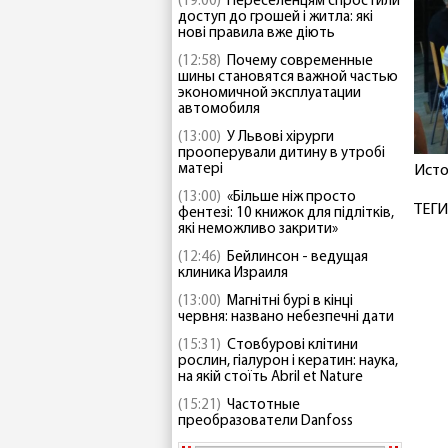
(19:00)
Переселенцям спростили
доступ до грошей і житла: які
нові правила вже діють
(12:58)
Почему современные
шины становятся важной частью
экономичной эксплуатации
автомобиля
(13:00)
У Львові хірурги
прооперували дитину в утробі
матері
Исто
(13:00)
«Більше ніж просто
ТЕГИ
фентезі: 10 книжок для підлітків,
які неможливо закрити»
(12:46)
Бейлинсон - ведущая
клиника Израиля
(13:00)
Магнітні бурі в кінці
червня: названо небезпечні дати
(15:31)
Стовбурові клітини
рослин, гіалурон і кератин: наука,
на якій стоїть Abril et Nature
(15:21)
Частотные
преобразователи Danfoss