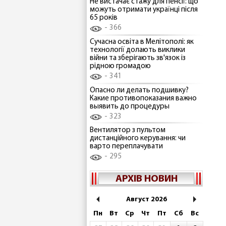
Не вистачає стажу для пенсії: що
можуть отримати українці після
65 років
366
Сучасна освіта в Мелітополі: як
технології долають виклики
війни та зберігають зв'язок із
рідною громадою
341
Опасно ли делать подшивку?
Какие противопоказания важно
выявить до процедуры
323
Вентилятор з пультом
дистанційного керування: чи
варто переплачувати
295
АРХІВ НОВИН
Август 2026
Пн
Вт
Ср
Чт
Пт
Сб
Вс