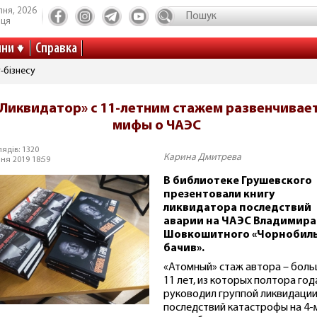
пня, 2026
иця
ини
Справка
-бізнесу
«Ликвидатор» с 11-летним стажем развенчивае
мифы о ЧАЭС
ядів: 1320
Карина Дмитрева
ня 2019 18:59
В библиотеке Грушевского
презентовали книгу
ликвидатора последствий
аварии на ЧАЭС Владимира
Шовкошитного «Чорнобиль
бачив».
«Атомный» стаж автора – бол
11 лет, из которых полтора год
руководил группой ликвидаци
последствий катастрофы на 4-