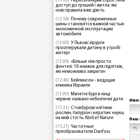
(19:00)
Переселенцям спростили
доступ до грошей і житла: які
нові правила вже діють
(12:58)
Почему современные
шины становятся важной частью
экономичной эксплуатации
автомобиля
(13:00)
У Львові хірурги
прооперували дитину в утробі
матері
(13:00)
«Більше ніж просто
фентезі: 10 книжок для підлітків,
які неможливо закрити»
(12:46)
Бейлинсон - ведущая
клиника Израиля
(13:00)
Магнітні бурі в кінці
червня: названо небезпечні дати
Имя:
(15:31)
Стовбурові клітини
рослин, гіалурон і кератин: наука,
на якій стоїть Abril et Nature
Ваш 
(15:21)
Частотные
преобразователи Danfoss