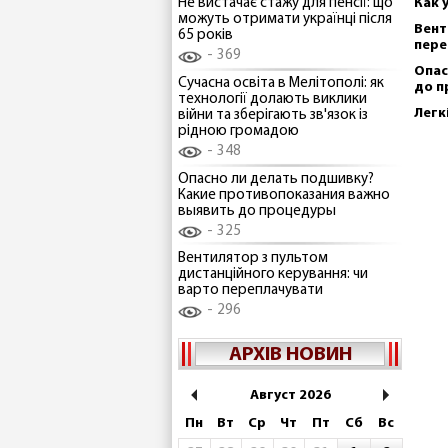
Как 
Не вистачає стажу для пенсії: що
можуть отримати українці після
Вент
65 років
пере
369
Опас
Сучасна освіта в Мелітополі: як
до п
технології долають виклики
Легк
війни та зберігають зв'язок із
рідною громадою
348
Опасно ли делать подшивку?
Какие противопоказания важно
выявить до процедуры
325
Вентилятор з пультом
дистанційного керування: чи
варто переплачувати
296
АРХІВ НОВИН
Август 2026
Пн
Вт
Ср
Чт
Пт
Сб
Вс