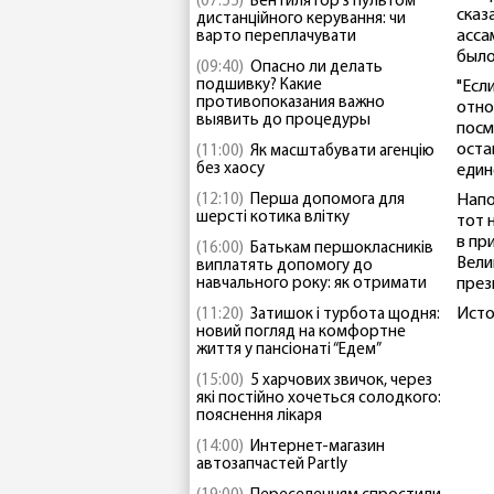
(07:55)
Вентилятор з пультом
сказ
дистанційного керування: чи
асса
варто переплачувати
было
(09:40)
Опасно ли делать
подшивку? Какие
"Есл
противопоказания важно
отно
выявить до процедуры
посм
оста
(11:00)
Як масштабувати агенцію
без хаосу
един
(12:10)
Перша допомога для
Напо
шерсті котика влітку
тот 
в пр
(16:00)
Батькам першокласників
Вели
виплатять допомогу до
навчального року: як отримати
през
Исто
(11:20)
Затишок і турбота щодня:
новий погляд на комфортне
життя у пансіонаті “Едем”
(15:00)
5 харчових звичок, через
які постійно хочеться солодкого:
пояснення лікаря
(14:00)
Интернет-магазин
автозапчастей Partly