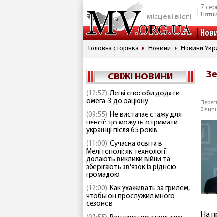
7 сер
Пятн
місцеві вісті
Нов
Головна сторінка
Новини
Новини Укр
Зе
СВІЖІ НОВИНИ
(12:57)
Легкі способи додати
омега-3 до раціону
Перегл
8 липн
(09:55)
Не вистачає стажу для
пенсії: що можуть отримати
українці після 65 років
(11:00)
Сучасна освіта в
Мелітополі: як технології
долають виклики війни та
зберігають зв'язок із рідною
громадою
(12:00)
Как ухаживать за грилем,
чтобы он прослужил много
сезонов
На п