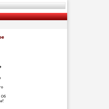
ое
е
ы
го
. Об
а".