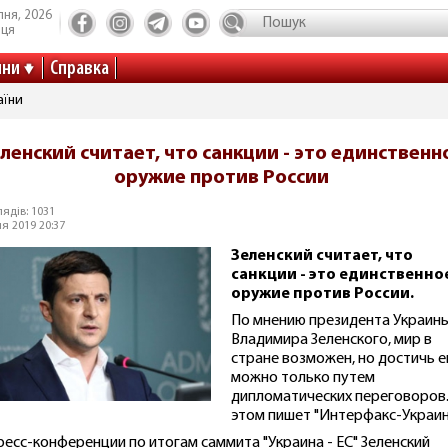
пня, 2026
иця
ини
Справка
аїни
ленский считает, что санкции - это единственн
оружие против России
ядів: 1031
я 2019 20:37
Зеленский считает, что
санкции - это единственно
оружие против России.
По мнению президента Украин
Владимира Зеленского, мир в
стране возможен, но достичь е
можно только путем
дипломатических переговоров
этом пишет "Интерфакс-Украин
ресс-конференции по итогам саммита "Украина - ЕС" Зеленский