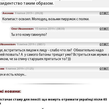
зидентство таким образом.
Аноним
9 липня 2019 г. (09:28)
ОТВЕТ
Копипаст освоил. Молодец, возьми пирржок с полки.
Олег Иванкевич
10 липня 2019 г. (08:30)
ОТВЕТ
Ты это кому гавкнуло?
 Иванкевич
9 липня 2019 г. (08:51)
ОТВЕТ
ще, встретиться лицом к лицу - слабо что ли? Обязательно надо
зей позвать? А у самого батоны трещат уже? Встреться как мужик 
ком, че за спину старушек прятаться то? )))
ним
9 липня 2019 г. (11:25)
ОТВЕТ
н и есть клоун...
жі новини:
истачає стажу для пенсії: що можуть отримати українці після 65
в