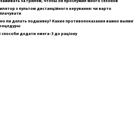
ухаживать за грилем, чтобы он прослужил много сезонов
илятор з пультом дистанційного керування: чи варто
плачувати
но ли делать подшивку? Какие противопоказания важно выяви
роцедуры
і способи додати омега-3 до раціону