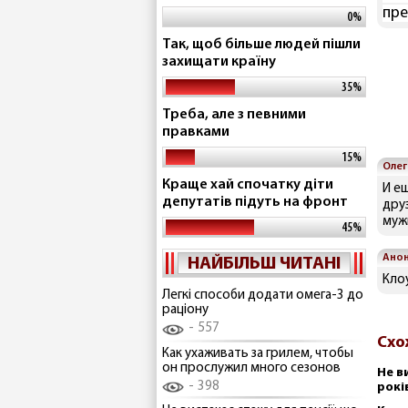
пре
0%
Так, щоб більше людей пішли
захищати країну
35%
Треба, але з певними
правками
15%
Олег
Краще хай спочатку діти
И е
депутатів підуть на фронт
дру
мужи
45%
Ано
НАЙБІЛЬШ ЧИТАНІ
Клоу
Легкі способи додати омега-3 до
раціону
557
Схо
Как ухаживать за грилем, чтобы
он прослужил много сезонов
Не в
398
рокі