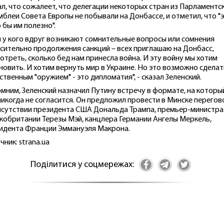
ал, что сожалеет, что делегации некоторых стран из Парламентс
мблеи Совета Европы не побывали на Донбассе, и отметил, что "
 бы им полезно".
и у кого вдруг возникают сомнительные вопросы или сомнения
сительно продолжения санкций – всех приглашаю на Донбасс,
отреть, сколько бед нам принесла война. И эту войну мы хотим
новить. И хотим вернуть мир в Украине. Но это возможно сделат
ственным "оружием" - это дипломатия", - сказал Зеленский.
мним, Зеленский назначил Путину встречу в формате, на которы
никогда не согласится. Он предложил провести в Минске перего
исутствии президента США Дональда Трампа, премьер-министра
кобритании Терезы Мэй, канцлера Германии Ангелы Меркель,
идента Франции Эммануэля Макрона.
чник: strana.ua
Поділитися у соцмережах: