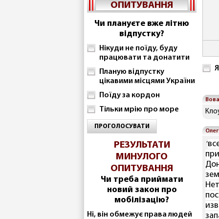
ОПИТУВАННЯ
Чи плануєте вже літню
відпустку?
Нікуди не поїду, буду
працювати та донатити
Я
Планую відпустку
цікавими місцями України
Поїду за кордон
Вов
Тільки мрію про море
Кло
ПРОГОЛОСУВАТИ
Олег
вс
РЕЗУЛЬТАТИ
"
при
МИНУЛОГО
Дон
ОПИТУВАННЯ
зем
Чи треба приймати
Нет
новий закон про
пос
мобілізацію?
изв
Ні, він обмежує права людей
зап