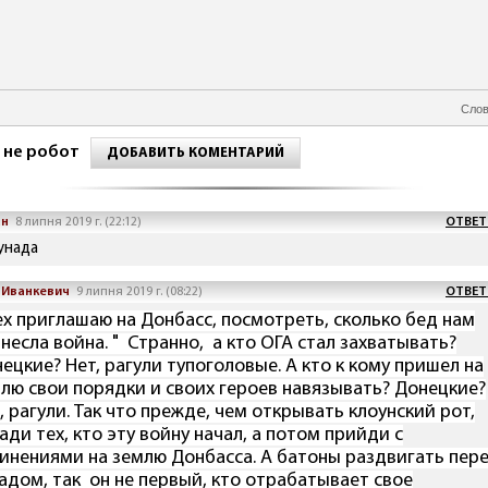
Слов
 не робот
ДОБАВИТЬ КОМЕНТАРИЙ
ан
8 липня 2019 г. (22:12)
ОТВЕТ
унада
 Иванкевич
9 липня 2019 г. (08:22)
ОТВЕТ
ех приглашаю на Донбасс, посмотреть, сколько бед нам
несла война.
" Странно, а кто ОГА стал захватывать?
ецкие? Нет, рагули тупоголовые. А кто к кому пришел на
лю свои порядки и своих героев навязывать? Донецкие?
,
рагули. Так что прежде, чем открывать клоунский рот,
ади тех, кто эту войну начал, а потом прийди с
инениями на землю Донбасса. А батоны раздвигать пер
адом, так он не первый, кто отрабатывает свое