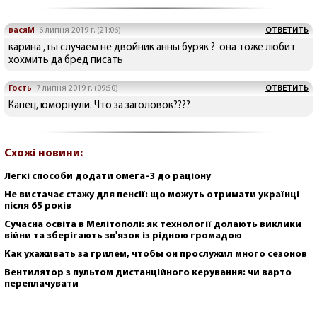
васяМ
6 липня 2019 г. (21:06)
ОТВЕТИТЬ
карина ,ты случаем не двойник анны буряк ? она тоже любит
хохмить да бред писать
Гость
7 липня 2019 г. (09:50)
ОТВЕТИТЬ
Капец, юморнули. Что за заголовок????
Схожі новини:
Легкі способи додати омега-3 до раціону
Не вистачає стажу для пенсії: що можуть отримати українці
після 65 років
Сучасна освіта в Мелітополі: як технології долають виклики
війни та зберігають зв'язок із рідною громадою
Как ухаживать за грилем, чтобы он прослужил много сезонов
Вентилятор з пультом дистанційного керування: чи варто
переплачувати