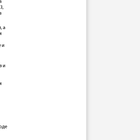
а
3,
в
, а
м
 и
в и
м
роде