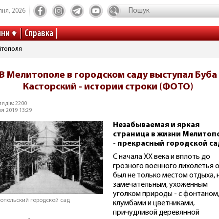
пня, 2026
ини
Справка
ітополя
В Мелитополе в городском саду выступал Буба
Касторский - истории строки (ФОТО)
ядів: 2200
я 2019 13:29
Незабываемая и яркая
страница в жизни Мелитоп
- прекрасный городской са
С начала ХХ века и вплоть до
грозного военного лихолетья 
был не только местом отдыха, 
замечательным, ухоженным
уголком природы - с фонтаном
опольский городской сад
клумбами и цветниками,
причудливой деревянной