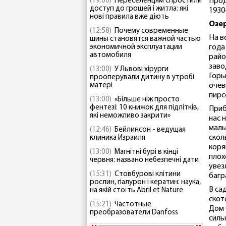
(19:00)
Переселенцям спростили
Прод
доступ до грошей і житла: які
1930
нові правила вже діють
Озер
(12:58)
Почему современные
На в
шины становятся важной частью
экономичной эксплуатации
года
автомобиля
райо
заво
(13:00)
У Львові хірурги
Горь
прооперували дитину в утробі
матері
очев
пирс
(13:00)
«Більше ніж просто
фентезі: 10 книжок для підлітків,
Приб
які неможливо закрити»
нас 
маль
(12:46)
Бейлинсон - ведущая
скол
клиника Израиля
коря
(13:00)
Магнітні бурі в кінці
плох
червня: названо небезпечні дати
увез
(15:31)
Стовбурові клітини
багр
рослин, гіалурон і кератин: наука,
В са
на якій стоїть Abril et Nature
скот
(15:21)
Частотные
Дом 
преобразователи Danfoss
силь