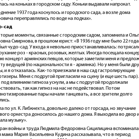
лась на коньках в городском саду. Коньки выдавали напрокат.
днение 1937 года коснулось и городского сада, а возле дома
овича переправлялись по воде на лодках».
о-сад
торые моменты, связанные с городским садом, запомнила и Оль
овна Смирнова, в прошлом юрист: «В 1936 году мне было 22 года
был чудо-сад. У входа я невольно приостанавливалась: потрясал
оухание роз - красных, розовых, желтых. Иногда посещала конце
ю концерт армянских певцов, которые заметили меня и предло
ту ведущей (по национальности я - армянка). Но у меня были др
ы, и я отказалась. Как-то приезжали в наш сад гастролирующие
отизеры. Меня с подругой пригласили на сцену (и еще шесть пар).
 под влиянием гипноза уснули, а мы с подругой продолжали
ствовать, так как гипноз на нас не подействовал. Потом
пнотизированные пары начали танцевать, а все зрители долго
лись.
ла по ул. К. Либкнехта, довольно далеко от горсада, но звучание
вого оркестра доносилось до нашего дома. Я выходила во двор 
ала музыку».
ран войны и труда Людмила Федоровна Сицилицина вспоминала
 мама Мария Васильевна Кудина рассказывала, что в период