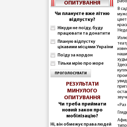
рабо
ОПИТУВАННЯ
В са
Чи плануєте вже літню
мужс
відпустку?
цвет
крас
Нікуди не поїду, буду
Неда
працювати та донатити
Излю
Планую відпустку
теат
цікавими місцями України
изве
наши
Поїду за кордон
худы
Тільки мрію про море
Здес
купл
ПРОГОЛОСУВАТИ
прои
увид
РЕЗУЛЬТАТИ
приг
МИНУЛОГО
оста
ОПИТУВАННЯ
звуч
Чи треба приймати
«Раз
новий закон про
Гляд
мобілізацію?
Афиш
Ні, він обмежує права людей
типо