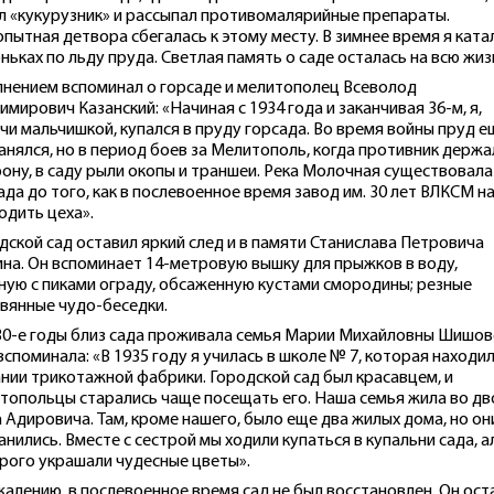
л «кукурузник» и рассыпал противомалярийные препараты.
пытная детвора сбегалась к этому месту. В зимнее время я ката
оньках по льду пруда. Светлая память о саде осталась на всю жиз
лнением вспоминал о горсаде и мелитополец Всеволод
имирович Казанский: «Начиная с 1934 года и заканчивая 36-м, я,
чи мальчишкой, купался в пруду горсада. Во время войны пруд е
анялся, но в период боев за Мелитополь, когда противник держа
ону, в саду рыли окопы и траншеи. Река Молочная существовала
ада до того, как в послевоенное время завод им. 30 лет ВЛКСМ н
одить цеха».
дской сад оставил яркий след и в памяти Станислава Петровича
на. Он вспоминает 14-метровую вышку для прыжков в воду,
ную с пиками ограду, обсаженную кустами смородины; резные
вянные чудо-беседки.
30-е годы близ сада проживала семья Марии Михайловны Шишов
вспоминала: «В 1935 году я училась в школе № 7, которая находи
ании трикотажной фабрики. Городской сад был красавцем, и
топольцы старались чаще посещать его. Наша семья жила во д
 Адировича. Там, кроме нашего, было еще два жилых дома, но он
анились. Вместе с сестрой мы ходили купаться в купальни сада, а
рого украшали чудесные цветы».
жалению, в послевоенное время сад не был восстановлен. Он ост