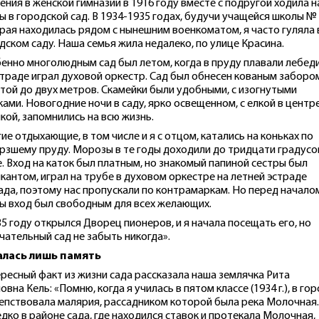
ения в женской гимназии в 1916 году вместе с подругой ходила н
ы в городской сад. В 1934-1935 годах, будучи учащейся школы № 
рая находилась рядом с нынешним военкоматом, я часто гуляла 
дском саду. Наша семья жила недалеко, по улице Красина.
енно многолюдным сад был летом, когда в пруду плавали лебеди
страде играл духовой оркестр. Сад был обнесен кованым заборо
той до двух метров. Скамейки были удобными, с изогнутыми
ками. Новогодние ночи в саду, ярко освещенном, с елкой в центре
кой, запомнились на всю жизнь.
ие отдыхающие, в том числе и я с отцом, катались на коньках по
рзшему пруду. Морозы в те годы доходили до тридцати градусо
. Вход на каток был платным, но знакомый папиной сестры был
кантом, играл на трубе в духовом оркестре на летней эстраде
ада, поэтому нас пропускали по контрамаркам. Но перед начало
ы вход был свободным для всех желающих.
35 году открылся Дворец пионеров, и я начала посещать его, но
чательный сад не забыть никогда».
алась лишь память
ресный факт из жизни сада рассказала наша землячка Рита
овна Кель: «Помню, когда я училась в пятом классе (1934 г.), в го
епствовала малярия, рассадником которой была река Молочная.
дко в районе сада, где находился ставок и протекала Молочная,