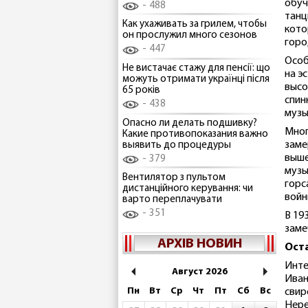
обуч
488
танц
Как ухаживать за грилем, чтобы
кото
он прослужил много сезонов
горо
447
Особ
Не вистачає стажу для пенсії: що
на э
можуть отримати українці після
высо
65 років
спин
438
музы
Опасно ли делать подшивку?
Мног
Какие противопоказания важно
заме
выявить до процедуры
выше
379
музы
Вентилятор з пультом
горс
дистанційного керування: чи
войн
варто переплачувати
351
В 19
заме
АРХІВ НОВИН
Ост
Инте
Август 2026
Иван
Пн
Вт
Ср
Чт
Пт
Сб
Вс
свир
Нере