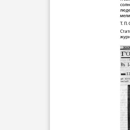
солн
люде
мели
Т. П
Стат
жур