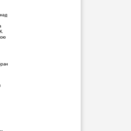
онад
а
К.
бою
бран
й