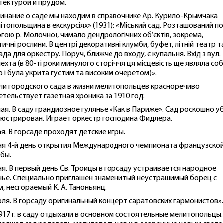
тектурой и прудом.
инание о саде мы находим в справочнике Ар. Курило-Крымчака
ітопольщина в екскурсіях» (1931): «Міський сад. Розташований п
огою р. Молочної, чимало дендрологічних об’єктів, зокрема,
тичні рослини. В центрі декоративні клумби, буфет, літній театр т
ада для оркестру. Поруч, ближче до входу, є купальня. Вхід з вул. 
нехта (в 80-ті роки минулого сторіччя ця місцевість ще являла со
о і була укрита густим та високим очеретом)».
ли городского сада в жизни мелитопольцев красноречиво
етельствует газетная хроника за 1910 год:
мая. В саду грандиозное гулянье «Как в Париже». Сад роскошно у
люстрирован. Играет оркестр господина Фидлера.
ая. В горсаде проходят детские игры.
ня 4-й день открытия Международного чемпионата французско
бы.
ня. В первый день Cв. Троицы в горсаду устраивается народное
нье. Специально приглашен знаменитый неустрашимый борец с
м, несгораемый К. А. Таноньянц.
юля. В горсаду оригинальный концерт саратовских гармонистов».
917 г. в саду отдыхали в основном состоятельные мелитопольцы.