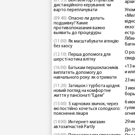
(07:55)
Вентилятор з пультом
архи
дистанційного керування: чи
Упом
варто переплачувати
«Мел
(09:40)
Опасно ли делать
відн
подшивку? Какие
екзо
противопоказания важно
естр
выявить до процедуры
Лібк
(11:00)
Як масштабувати агенцію
багн
без хаосу
О ро
(12:10)
Перша допомога для
свид
шерсті котика влітку
«13 
(16:00)
Батькам першокласників
и ил
виплатять допомогу до
навчального року: як отримати
23 м
(11:20)
Затишок і турбота щодня:
3 ию
новий погляд на комфортне
борь
життя у пансіонаті “Едем”
6 ию
(15:00)
5 харчових звичок, через
гуля
які постійно хочеться солодкого:
огне
пояснення лікаря
29 и
(14:00)
Интернет-магазин
автозапчастей Partly
До 1