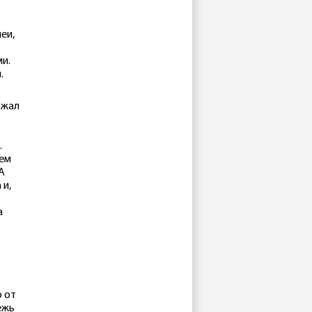
еи,
и.
.
зжал
.
лем
А
 и,
а
о от
ежь