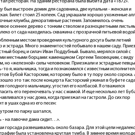
тал ресторан. На здании ресторана была выбита дата «1872».
ду был выстроен домик для садовника, две купальни - женская и
кая. Билет стоил 25 копеек. Сад украшали хорошо ухоженные алл
очные клумбы, декоративные растения. Запомнилось очень
ивое осеннее дерево с тонким стволом и разноцветными листьям
леко от сада находилась скважина с прозрачной питьевой водой
бленным местом проведения культурного досуга были летний
р и эстрада. Много знаменитостей побывало в нашем саду. Прие
стный борец и силач Иван Поддубный. Бывало, мерялся силой с
ми местными борцами: каменщиком Сергеем Тиховецким, с виду
м, но «железной» силы человеком. Приезжали и эстрадные певцы
ь-то я, мальчишка, тогда и познакомился с известным исполните
етов Бубой Касторским, которому было в ту пору около сорока. 
зошло это так: после концерта Касторский ужинал в буфете сада
ев голодного мальчишку, угостил его колбасой. Я отважился
ласить его переночевать у нас с мамой. И еще несколько лет Буб
навливался у нас дома, когда приезжал на гастроли. До сих пор
ит в ушах одна из его песен:
 утром по парку шатался,
ь - на лавочке дама сидит…».
и горсада развешивались около базара. Для этой цели недалек
графии была установлена круглая тумба. В зимнее время молод