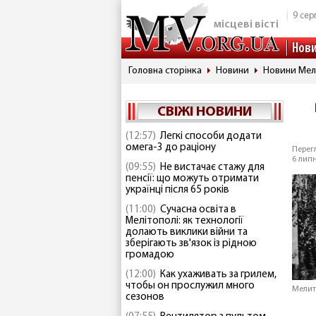
9 сер
місцеві вісті
Нов
Головна сторінка
Новини
Новини Мел
СВІЖІ НОВИНИ
(12:57)
Легкі способи додати
омега-3 до раціону
Перегл
6 липн
(09:55)
Не вистачає стажу для
пенсії: що можуть отримати
українці після 65 років
(11:00)
Сучасна освіта в
Мелітополі: як технології
долають виклики війни та
зберігають зв'язок із рідною
громадою
(12:00)
Как ухаживать за грилем,
чтобы он прослужил много
Мелит
сезонов