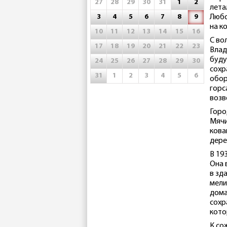
27
28
29
30
31
1
2
лета
3
4
5
6
7
8
9
Любо
на к
10
11
12
13
14
15
16
С во
17
18
19
20
21
22
23
Влад
буду
24
25
26
27
28
29
30
сохр
31
1
2
3
4
5
6
обор
горс
возв
Горо
Мячи
кова
дере
В 19
Она 
в зд
мели
дома
сохр
кото
К со