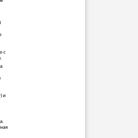
ом
3
о
о с
.
ла
й
) и
а.
чная