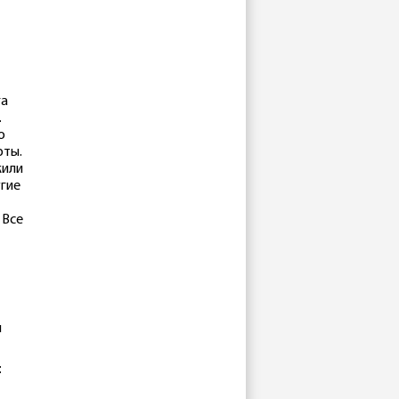
га
.
о
рты.
жили
угие
 Все
и
: