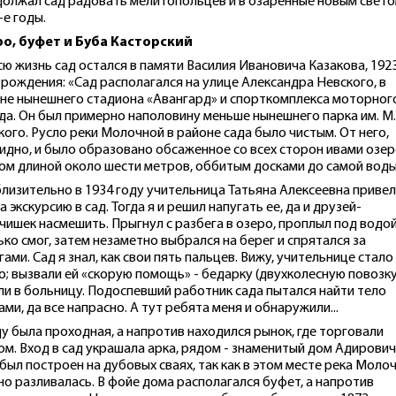
олжал сад радовать мелитопольцев и в озаренные новым свет
-е годы.
о, буфет и Буба Касторский
сю жизнь сад остался в памяти Василия Ивановича Казакова, 192
 рождения: «Сад располагался на улице Александра Невского, в
не нынешнего стадиона «Авангард» и спорткомплекса моторног
да. Он был примерно наполовину меньше нынешнего парка им. М.
кого. Русло реки Молочной в районе сада было чистым. От него,
идно, и было образовано обсаженное со всех сторон ивами озер
ом длиной около шести метров, оббитым досками до самой воды
лизительно в 1934 году учительница Татьяна Алексеевна приве
на экскурсию в сад. Тогда я и решил напугать ее, да и друзей-
чишек насмешить. Прыгнул с разбега в озеро, проплыл под водо
ько смог, затем незаметно выбрался на берег и спрятался за
гами. Сад я знал, как свои пять пальцев. Вижу, учительнице стало
о; вызвали ей «скорую помощь» - бедарку (двухколесную повозку
ли в больницу. Подоспевший работник сада пытался найти тело
ами, да все напрасно. А тут ребята меня и обнаружили...
ду была проходная, а напротив находился рынок, где торговали
ом. Вход в сад украшала арка, рядом - знаменитый дом Адирович
был построен на дубовых сваях, так как в этом месте река Моло
но разливалась. В фойе дома располагался буфет, а напротив