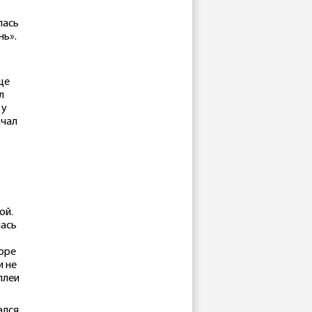
лась
нь».
ще
л
 у
ачал
ой.
лась
воре
и не
ллеи
ался