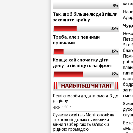
ката
0%
Наво
Так, щоб більше людей пішли
Адир
захищати країну
Чуд
35%
Неко
Треба, але з певними
Петр
правками
Это 
благ
15%
Помн
Краще хай спочатку діти
рабо
депутатів підуть на фронт
план
гипн
45%
пары
бодр
НАЙБІЛЬШ ЧИТАНІ
заги
смея
Легкі способи додати омега-3 до
раціону
Я жи
617
духо
слуш
Сучасна освіта в Мелітополі: як
технології долають виклики
Вете
війни та зберігають зв'язок із
«Моя
рідною громадою