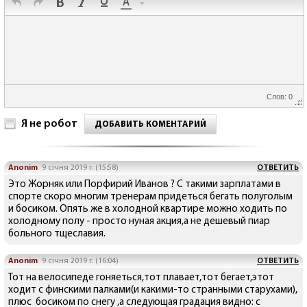
Слов: 0
Я не робот
ДОБАВИТЬ КОМЕНТАРИЙ
Anonim
9 січня 2019 г. (15:58)
ОТВЕТИТЬ
Это Жорняк или Порфирий Иванов ? С такими зарплатами в
спорте скоро многим тренерам придеться бегать полуголым
и босиком. Опять же в холодной квартире можно ходить по
холодному полу - просто нуная акция,а не дешевый пиар
больного тщеславия.
Anonim
9 січня 2019 г. (16:04)
ОТВЕТИТЬ
Тот на велосипеде гоняеться,тот плавает,тот бегает,этот
ходит с финскими палками(и какими-то странными старухами),
плюс босиком по снегу ,а следующая градация видно: с