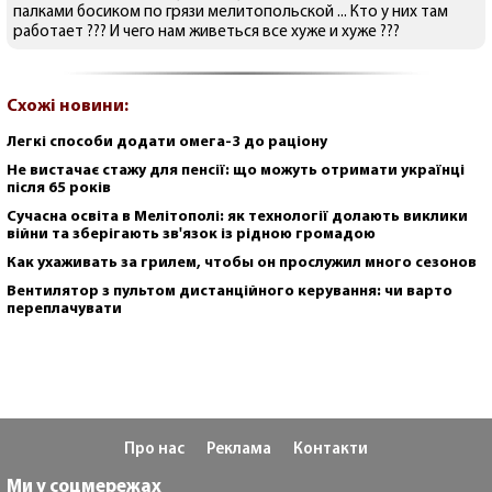
палками босиком по грязи мелитопольской ... Кто у них там
работает ??? И чего нам живеться все хуже и хуже ???
Схожі новини:
Легкі способи додати омега-3 до раціону
Не вистачає стажу для пенсії: що можуть отримати українці
після 65 років
Сучасна освіта в Мелітополі: як технології долають виклики
війни та зберігають зв'язок із рідною громадою
Как ухаживать за грилем, чтобы он прослужил много сезонов
Вентилятор з пультом дистанційного керування: чи варто
переплачувати
Про нас
Реклама
Контакти
Ми у соцмережах