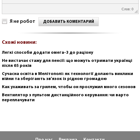
Слов: 0
Я не робот
ДОБАВИТЬ КОМЕНТАРИЙ
Схожі новини:
Легкі способи додати омега-3 до раціону
Не вистачає стажу для пенсії: що можуть отримати українці
після 65 років
Сучасна освіта в Мелітополі: як технології долають виклики
війни та зберігають зв'язок із рідною громадою
Как ухаживать за грилем, чтобы он прослужил много сезонов
Вентилятор з пультом дистанційного керування: чи варто
переплачувати