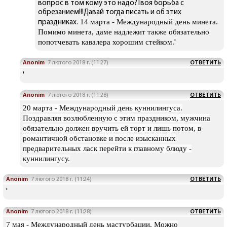
вопрос в том кому это надо?Твоя борьба с
обрезанием!!!Давай тогда писать и об этих
14 марта - Международный день минета.
праздниках.
Помимо минета, даме надлежит также обязательно
попотчевать кавалера хорошим стейком.
'
Anonim
7 лютого 2018 г. (11:27)
ОТВЕТИТЬ
'
Anonim
7 лютого 2018 г. (11:28)
ОТВЕТИТЬ
20 марта - Международный день куннилингуса.
Поздравляя возлюбленную с этим праздником, мужчина
обязательно должен вручить ей торт и лишь потом, в
романтичной обстановке и после изысканных
предварительных ласк перейти к главному блюду -
куннилингусу.
Anonim
7 лютого 2018 г. (11:24)
ОТВЕТИТЬ
'
Anonim
7 лютого 2018 г. (11:28)
ОТВЕТИТЬ
7 мая - Международный день мастурбации. Можно