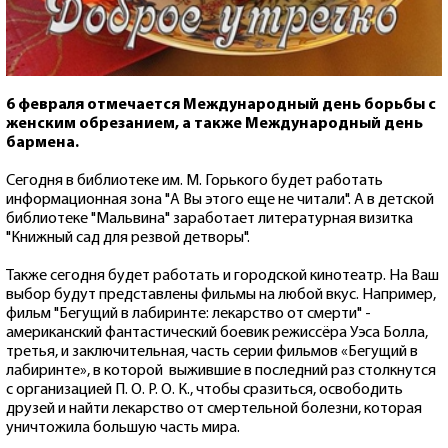
6 февраля отмечается Международный день борьбы с
женским обрезанием, а также Международный день
бармена.
Сегодня в библиотеке им. М. Горького будет работать
информационная зона "А Вы этого еще не читали". А в детской
библиотеке "Мальвина" заработает литературная визитка
"Книжный сад для резвой детворы".
Также сегодня будет работать и городской кинотеатр. На Ваш
выбор будут представлены фильмы на любой вкус. Например,
фильм "Бегущий в лабиринте: лекарство от смерти" -
американский фантастический боевик режиссёра Уэса Болла,
третья, и заключительная, часть серии фильмов «Бегущий в
лабиринте», в которой выжившие в последний раз столкнутся
с организацией П. О. Р. О. К., чтобы сразиться, освободить
друзей и найти лекарство от смертельной болезни, которая
уничтожила большую часть мира.