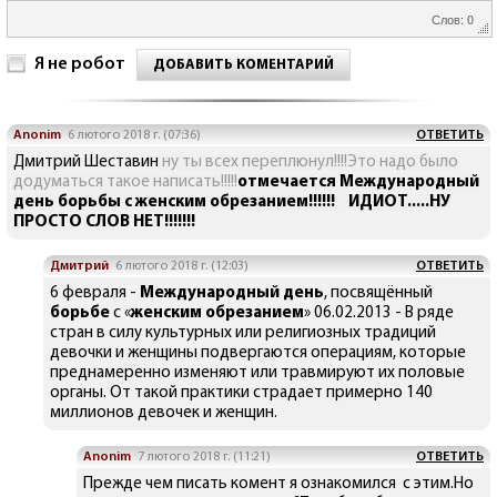
Слов: 0
Я не робот
ДОБАВИТЬ КОМЕНТАРИЙ
Anonim
6 лютого 2018 г. (07:36)
ОТВЕТИТЬ
Дмитрий Шеставин
ну ты всех переплюнул!!!!Это надо было
додуматься такое написать!!!!!
отмечается Международный
день борьбы с женским обрезанием!!!!!! ИДИОТ.....НУ
ПРОСТО СЛОВ НЕТ!!!!!!!
Дмитрий
6 лютого 2018 г. (12:03)
ОТВЕТИТЬ
6 февраля -
Международный день
, посвящённый
борьбе
с «
женским обрезанием
» 06.02.2013 - В ряде
стран в силу культурных или религиозных традиций
девочки и женщины подвергаются операциям, которые
преднамеренно изменяют или травмируют их половые
органы. От такой практики страдает примерно 140
миллионов девочек и женщин.
Anonim
7 лютого 2018 г. (11:21)
ОТВЕТИТЬ
Прежде чем писать комент я ознакомился с этим.Но