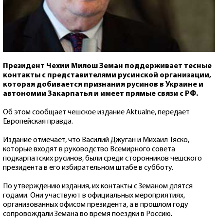
Президент Чехии Милош Земан поддерживает тесные
контакты с представителями русинской организации,
которая добивается признания русинов в Украине и
автономии Закарпатья и имеет прямые связи с РФ.
Об этом сообщает чешское издание Aktualne, передает
Европейская правда.
Издание отмечает, что Василий Джуган и Михаил Тяско,
которые входят в руководство Всемирного совета
подкарпатских русинов, были среди сторонников чешского
президента в его избирательном штабе в субботу.
По утверждению издания, их контакты с Земаном длятся
годами. Они участвуют в официальных мероприятиях,
организованных офисом президента, а в прошлом году
сопровождали Земана во время поездки в Россию.