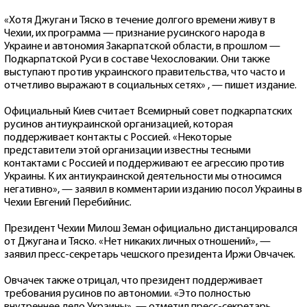
«Хотя Джуган и Тяско в течение долгого времени живут в
Чехии, их программа — признание русинского народа в
Украине и автономия Закарпатской области, в прошлом —
Подкарпатской Руси в составе Чехословакии. Они также
выступают против украинского правительства, что часто и
отчетливо выражают в социальных сетях» , — пишет издание.
Официальный Киев считает Всемирный совет подкарпатских
русинов антиукраинской организацией, которая
поддерживает контакты с Россией. «Некоторые
представители этой организации известны тесными
контактами с Россией и поддерживают ее агрессию против
Украины. К их антиукраинской деятельности мы относимся
негативно», — заявил в комментарии изданию посол Украины в
Чехии Евгений Перебийнис.
Президент Чехии Милош Земан официально дистанцировался
от Джугана и Тяско. «Нет никаких личных отношений», —
заявил пресс-секретарь чешского президента Иржи Овчачек.
Овчачек также отрицал, что президент поддерживает
требования русинов по автономии. «Это полностью
внутреннее дело Украины», — отметил пресс-секретарь.