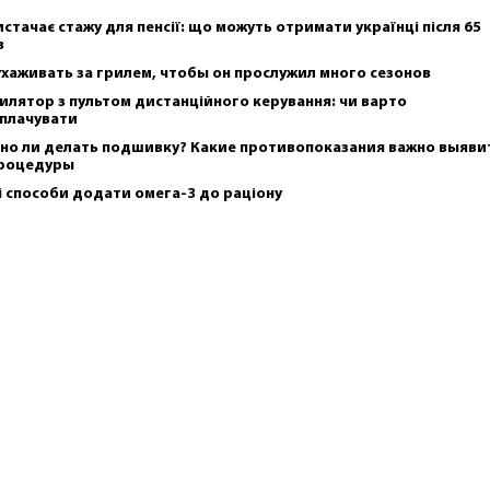
истачає стажу для пенсії: що можуть отримати українці після 65
в
ухаживать за грилем, чтобы он прослужил много сезонов
илятор з пультом дистанційного керування: чи варто
плачувати
но ли делать подшивку? Какие противопоказания важно выяви
роцедуры
і способи додати омега-3 до раціону