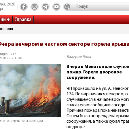
пня, 2026
рг
ини
Справка
ітополя
Вчера вечером в частном секторе горела крыш
ядів: 1717
Валерия Вовк
пня 2017 11:46
Вчера в Мелитополе случил
пожар. Горело дворовое
сооружение.
ЧП произошло на ул. А. Невског
174. Пожар начался вечером, о
случившемся в начале восьмог
спасателям сообщили соседи.
Причина пожара пока неизвест
Огнем была повреждена крыш
сооружения, а также сухая тра
итополе чуть не сгорел дом
во дворе.