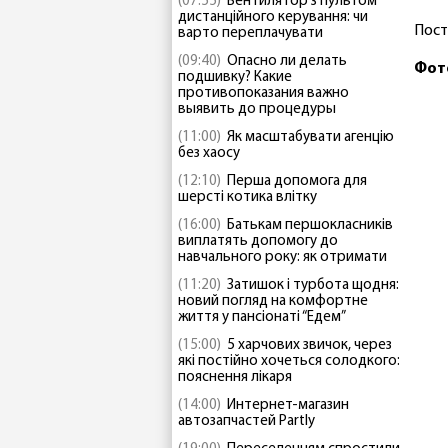
(07:55)
Вентилятор з пультом
дистанційного керування: чи
Пост
варто переплачувати
(09:40)
Опасно ли делать
Фот
подшивку? Какие
противопоказания важно
выявить до процедуры
(11:00)
Як масштабувати агенцію
без хаосу
(12:10)
Перша допомога для
шерсті котика влітку
(16:00)
Батькам першокласників
виплатять допомогу до
навчального року: як отримати
(11:20)
Затишок і турбота щодня:
новий погляд на комфортне
життя у пансіонаті “Едем”
(15:00)
5 харчових звичок, через
які постійно хочеться солодкого:
пояснення лікаря
(14:00)
Интернет-магазин
автозапчастей Partly