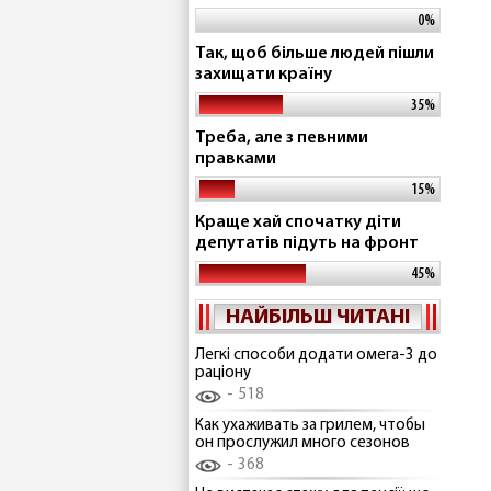
0%
Так, щоб більше людей пішли
захищати країну
35%
Треба, але з певними
правками
15%
Краще хай спочатку діти
депутатів підуть на фронт
45%
НАЙБІЛЬШ ЧИТАНІ
Легкі способи додати омега-3 до
раціону
518
Как ухаживать за грилем, чтобы
он прослужил много сезонов
368