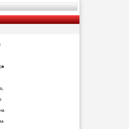
а
ся
о,
о
на.
а
ва