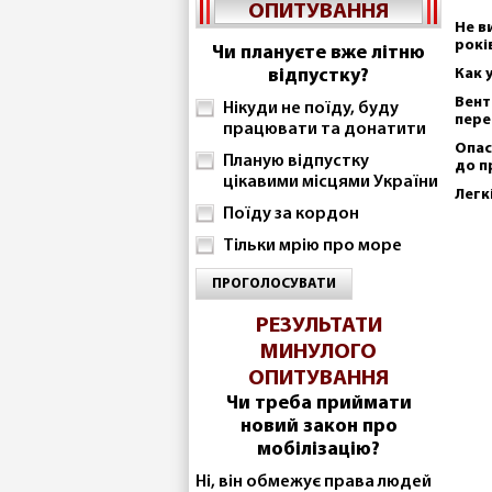
ОПИТУВАННЯ
Не в
рокі
Чи плануєте вже літню
відпустку?
Как 
Вент
Нікуди не поїду, буду
пере
працювати та донатити
Опас
Планую відпустку
до п
цікавими місцями України
Легк
Поїду за кордон
Тільки мрію про море
ПРОГОЛОСУВАТИ
РЕЗУЛЬТАТИ
МИНУЛОГО
ОПИТУВАННЯ
Чи треба приймати
новий закон про
мобілізацію?
Ні, він обмежує права людей