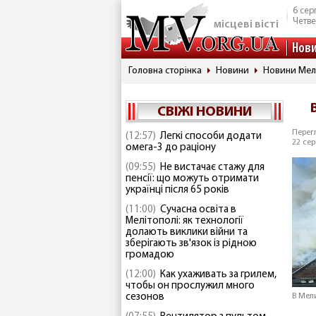
6 сер
Четве
місцеві вісті
Нов
Головна сторінка
Новини
Новини Мел
СВІЖІ НОВИНИ
Перегл
(12:57)
Легкі способи додати
22 сер
омега-3 до раціону
(09:55)
Не вистачає стажу для
пенсії: що можуть отримати
українці після 65 років
(11:00)
Сучасна освіта в
Мелітополі: як технології
долають виклики війни та
зберігають зв'язок із рідною
громадою
(12:00)
Как ухаживать за грилем,
чтобы он прослужил много
сезонов
В Мел