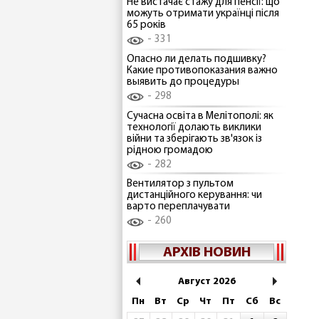
Не вистачає стажу для пенсії: що
можуть отримати українці після
65 років
331
Опасно ли делать подшивку?
Какие противопоказания важно
выявить до процедуры
298
Сучасна освіта в Мелітополі: як
технології долають виклики
війни та зберігають зв'язок із
рідною громадою
282
Вентилятор з пультом
дистанційного керування: чи
варто переплачувати
260
АРХІВ НОВИН
Август 2026
Пн
Вт
Ср
Чт
Пт
Сб
Вс