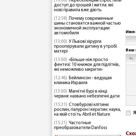
(19:00)
Переселенцям спростили
доступ до грошей і житла: які
нові правила вже діють
(12:58)
Почему современные
шины становятся важной частью
экономичной эксплуатации
Имя:
автомобиля
(13:00)
У Львові хірурги
прооперували дитину в утробі
Ваш 
матері
(13:00)
«Більше ніж просто
фентезі: 10 книжок для підлітків,
які неможливо закрити»
(12:46)
Бейлинсон - ведущая
клиника Израиля
(13:00)
Магнітні бурі в кінці
червня: названо небезпечні дати
(15:31)
Стовбурові клітини
рослин, гіалурон і кератин: наука,
Я
на якій стоїть Abril et Nature
(15:21)
Частотные
преобразователи Danfoss
Схо