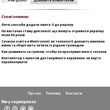
Я не робот
ДОБАВИТЬ КОМЕНТАРИЙ
Схожі новини:
Легкі способи додати омега-3 до раціону
Не вистачає стажу для пенсії: що можуть отримати українці
після 65 років
Сучасна освіта в Мелітополі: як технології долають виклики
війни та зберігають зв'язок із рідною громадою
Как ухаживать за грилем, чтобы он прослужил много сезонов
Вентилятор з пультом дистанційного керування: чи варто
переплачувати
Про нас
Реклама
Контакти
Ми у соцмережах