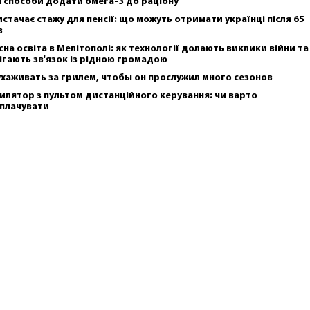
і способи додати омега-3 до раціону
истачає стажу для пенсії: що можуть отримати українці після 65
в
сна освіта в Мелітополі: як технології долають виклики війни та
ігають зв'язок із рідною громадою
ухаживать за грилем, чтобы он прослужил много сезонов
илятор з пультом дистанційного керування: чи варто
плачувати