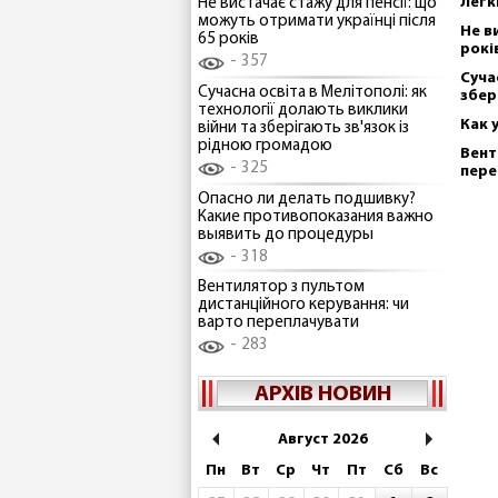
Легк
Не вистачає стажу для пенсії: що
можуть отримати українці після
Не в
65 років
рокі
357
Суча
Сучасна освіта в Мелітополі: як
збер
технології долають виклики
Как 
війни та зберігають зв'язок із
рідною громадою
Вент
325
пере
Опасно ли делать подшивку?
Какие противопоказания важно
выявить до процедуры
318
Вентилятор з пультом
дистанційного керування: чи
варто переплачувати
283
АРХІВ НОВИН
Август 2026
Пн
Вт
Ср
Чт
Пт
Сб
Вс