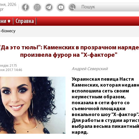
пня, 2026
рг
ини
Справка
-бізнесу
"Да это тюль!": Каменских в прозрачном наряде
произвела фурор на "Х-факторе"
ядів: 2175
Андрей Северский
ня 2017 14:46
Украинская певица Настя
Каменских, которая недав
всполошила сеть своим
неуместным образом,
показала в сети фото со
съемочной площадки
вокального шоу "Х-фактор".
Для работы в студии артис
выбрала весьма пикантны
наряд.