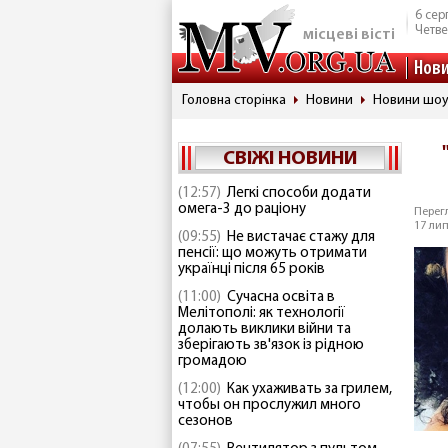
6 сер
Четве
місцеві вісті
Нов
Головна сторінка
Новини
Новини шоу
СВІЖІ НОВИНИ
(12:57)
Легкі способи додати
омега-3 до раціону
Перегл
17 лип
(09:55)
Не вистачає стажу для
пенсії: що можуть отримати
українці після 65 років
(11:00)
Сучасна освіта в
Мелітополі: як технології
долають виклики війни та
зберігають зв'язок із рідною
громадою
(12:00)
Как ухаживать за грилем,
чтобы он прослужил много
сезонов