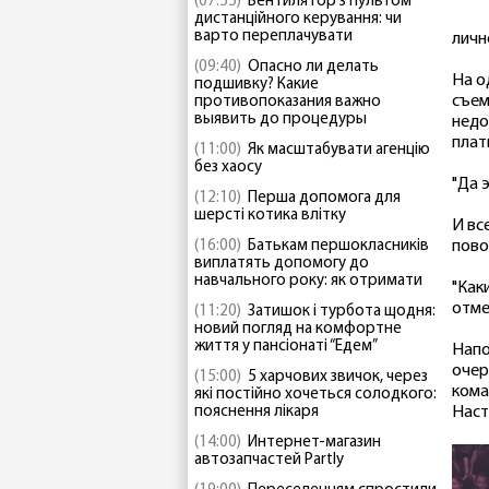
(07:55)
Вентилятор з пультом
дистанційного керування: чи
варто переплачувати
личн
(09:40)
Опасно ли делать
На о
подшивку? Какие
съем
противопоказания важно
выявить до процедуры
недо
плат
(11:00)
Як масштабувати агенцію
без хаосу
"Да 
(12:10)
Перша допомога для
шерсті котика влітку
И вс
(16:00)
Батькам першокласників
пово
виплатять допомогу до
навчального року: як отримати
"Каки
отме
(11:20)
Затишок і турбота щодня:
новий погляд на комфортне
життя у пансіонаті “Едем”
Напо
очер
(15:00)
5 харчових звичок, через
кома
які постійно хочеться солодкого:
пояснення лікаря
Наст
(14:00)
Интернет-магазин
автозапчастей Partly