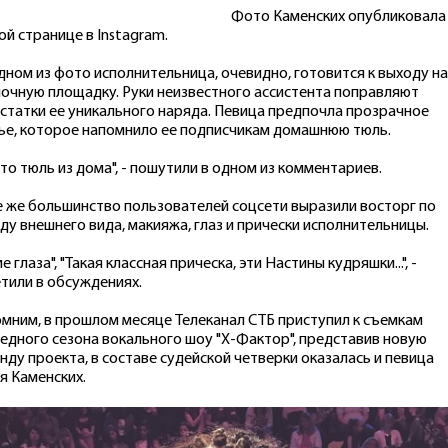
Фото Каменских опубликовала
ой странице в Instagram.
дном из фото исполнительница, очевидно, готовится к выходу на
очную площадку. Руки неизвестного ассистента поправляют
статки ее уникального наряда. Певица предпочла прозрачное
ье, которое напомнило ее подписчикам домашнюю тюль.
это тюль из дома", - пошутили в одном из комментариев.
е же большинство пользователей соцсети выразили восторг по
ду внешнего вида, макияжа, глаз и прически исполнительницы.
е глаза", "Такая классная прическа, эти Настины кудряшки...", -
тили в обсуждениях.
мним, в прошлом месяце Телеканал СТБ приступил к съемкам
едного сезона вокального шоу "Х-Фактор", представив новую
нду проекта, в составе судейской четверки оказалась и певица
я Каменских.