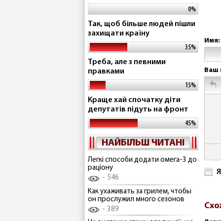
0%
Так, щоб більше людей пішли
захищати країну
Имя:
35%
Треба, але з певними
Ваш 
правками
15%
Краще хай спочатку діти
депутатів підуть на фронт
45%
НАЙБІЛЬШ ЧИТАНІ
Легкі способи додати омега-3 до
раціону
Я
546
Как ухаживать за грилем, чтобы
он прослужил много сезонов
Схо
389