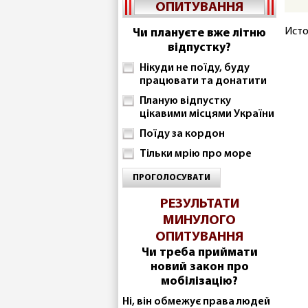
ОПИТУВАННЯ
Исто
Чи плануєте вже літню
відпустку?
Нікуди не поїду, буду
працювати та донатити
Планую відпустку
цікавими місцями України
Поїду за кордон
Тільки мрію про море
ПРОГОЛОСУВАТИ
РЕЗУЛЬТАТИ
МИНУЛОГО
ОПИТУВАННЯ
Чи треба приймати
новий закон про
мобілізацію?
Ні, він обмежує права людей