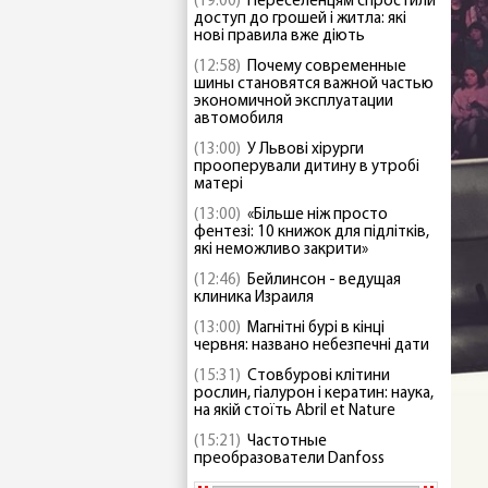
(19:00)
Переселенцям спростили
доступ до грошей і житла: які
нові правила вже діють
(12:58)
Почему современные
шины становятся важной частью
экономичной эксплуатации
автомобиля
(13:00)
У Львові хірурги
прооперували дитину в утробі
матері
(13:00)
«Більше ніж просто
фентезі: 10 книжок для підлітків,
які неможливо закрити»
(12:46)
Бейлинсон - ведущая
клиника Израиля
(13:00)
Магнітні бурі в кінці
червня: названо небезпечні дати
(15:31)
Стовбурові клітини
рослин, гіалурон і кератин: наука,
на якій стоїть Abril et Nature
(15:21)
Частотные
преобразователи Danfoss