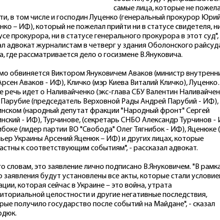
самые лица, которые не пожел
ти, в том числе и господин Луценко (генеральный прокурор Юри
нко – ИФ), который не пожелал прийти ни в статусе свидетеля, ни
усе прокурора, ни в статусе генерального прокурора в этот суд", 
ал адвокат журналистам в четверг у здания Оболонского райсуд
а, где рассматривается дело о госизмене В.Януковича.
мо обвиняется Виктором Януковичем Аваков (министр внутренн
Арсен Аваков - ИФ), Кличко (мэр Киева Виталий Кличко), Луценк
е речь идет о Наливайченко (экс-глава СБУ Валентин Наливайчен
 Парубие (председатель Верховной Рады Андрей Парубий - ИФ),
нском (народный депутат фракции "Народный фронт" Сергей
нский - ИФ), Турчинове, (секретарь СНБО Александр Турчинов - 
ибоке (лидер партии ВО "Свобода" Олег Тягнибок - ИФ), Яценюке (
ьер Украины Арсений Яценюк – ИФ) и других лицах, которые
астны к соответствующим событиям", - рассказал адвокат.
го словам, это заявление лично подписано В.Януковичем. "В рамк
о заявления будут установлены все акты, которые стали услови
ации, которая сейчас в Украине – это война, утрата
иториальной целостности и другие негативные последствия,
рые получило государство после событий на Майдане", - сказал
рдюк.