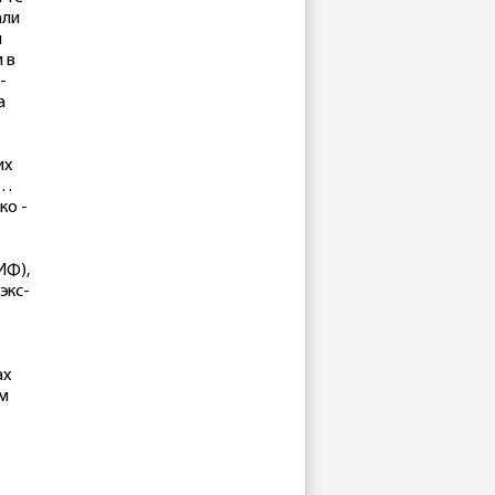
али
й
 в
-
а
их
о…
ко -
ИФ),
экс-
ах
ем