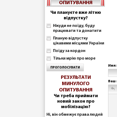
ОПИТУВАННЯ
Чи плануєте вже літню
відпустку?
Нікуди не поїду, буду
працювати та донатити
Планую відпустку
цікавими місцями України
Поїду за кордон
Тільки мрію про море
Имя:
ПРОГОЛОСУВАТИ
РЕЗУЛЬТАТИ
Ваш 
МИНУЛОГО
ОПИТУВАННЯ
Чи треба приймати
новий закон про
мобілізацію?
Ні, він обмежує права людей