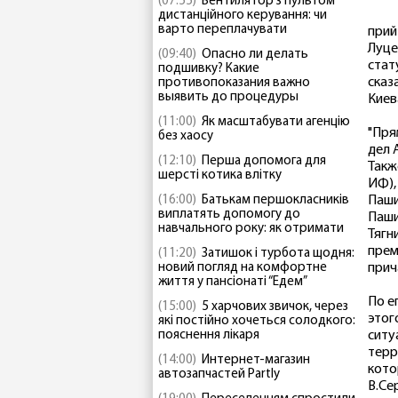
(07:55)
Вентилятор з пультом
дистанційного керування: чи
варто переплачувати
прий
Луце
(09:40)
Опасно ли делать
стат
подшивку? Какие
сказ
противопоказания важно
выявить до процедуры
Киев
(11:00)
Як масштабувати агенцію
"Пря
без хаосу
дел 
(12:10)
Перша допомога для
Такж
шерсті котика влітку
ИФ),
(16:00)
Батькам першокласників
Паши
виплатять допомогу до
Паши
навчального року: як отримати
Тягн
прем
(11:20)
Затишок і турбота щодня:
новий погляд на комфортне
прич
життя у пансіонаті “Едем”
По е
(15:00)
5 харчових звичок, через
этог
які постійно хочеться солодкого:
пояснення лікаря
ситу
терр
(14:00)
Интернет-магазин
кото
автозапчастей Partly
В.Се