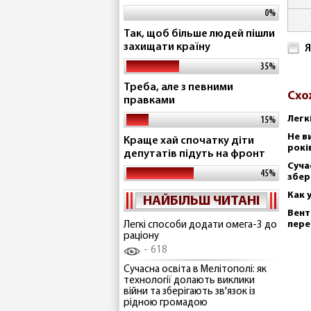
0%
Так, щоб більше людей пішли
захищати країну
Я
35%
Треба, але з певними
Схо
правками
Легк
15%
Не в
Краще хай спочатку діти
рокі
депутатів підуть на фронт
Суча
45%
збер
Как 
НАЙБІЛЬШ ЧИТАНІ
Вент
пере
Легкі способи додати омега-3 до
раціону
618
Сучасна освіта в Мелітополі: як
технології долають виклики
війни та зберігають зв'язок із
рідною громадою