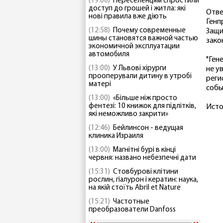
(19:00)
Переселенцям спростили
доступ до грошей і житла: які
Отве
нові правила вже діють
Генп
(12:58)
Почему современные
Защи
шины становятся важной частью
зако
экономичной эксплуатации
автомобиля
"Ген
(13:00)
У Львові хірурги
не у
прооперували дитину в утробі
реги
матері
собы
(13:00)
«Більше ніж просто
фентезі: 10 книжок для підлітків,
Исто
які неможливо закрити»
(12:46)
Бейлинсон - ведущая
клиника Израиля
(13:00)
Магнітні бурі в кінці
червня: названо небезпечні дати
(15:31)
Стовбурові клітини
рослин, гіалурон і кератин: наука,
на якій стоїть Abril et Nature
(15:21)
Частотные
преобразователи Danfoss