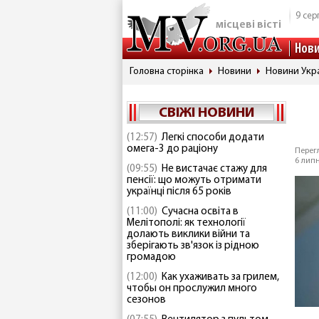
9 сер
місцеві вісті
Нов
Головна сторінка
Новини
Новини Укр
СВІЖІ НОВИНИ
(12:57)
Легкі способи додати
омега-3 до раціону
Перегл
6 липн
(09:55)
Не вистачає стажу для
пенсії: що можуть отримати
українці після 65 років
(11:00)
Сучасна освіта в
Мелітополі: як технології
долають виклики війни та
зберігають зв'язок із рідною
громадою
(12:00)
Как ухаживать за грилем,
чтобы он прослужил много
сезонов