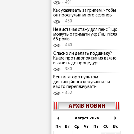
491
Как ухаживать за грилем, чтобы
он прослужил много сезонов
450
Не вистачає стажу для пенсії: що
можуть отримати українці після
65 років
440
Опасно ли делать подшивку?
Какие противопоказания важно
выявить до процедуры
380
Вентилятор з пультом
дистанційного керування: чи
варто переплачувати
352
АРХІВ НОВИН
Август 2026
Пн
Вт
Ср
Чт
Пт
Сб
Вс