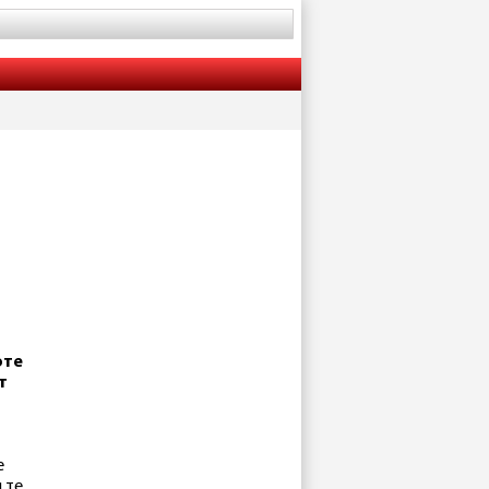
оте
т
е
 те