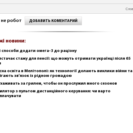
Слов
 не робот
ДОБАВИТЬ КОМЕНТАРИЙ
жі новини:
і способи додати омега-3 до раціону
истачає стажу для пенсії: що можуть отримати українці після 65
в
сна освіта в Мелітополі: як технології долають виклики війни та
ігають зв'язок із рідною громадою
ухаживать за грилем, чтобы он прослужил много сезонов
илятор з пультом дистанційного керування: чи варто
плачувати