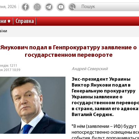
пня, 2026
ини
Справка
аїни
Янукович подал в Генпрокуратуру заявление о
государственном перевороте
ядів: 1211
Андрей Северский
я 2017 10:39
Экс-президент Украины
Виктор Янукови подал в
Генеральную прокуратуру
Украины заявление о
государственном перевор
в стране, заявил его адвока
Виталий Сердюк.
"В нём (заявлении – ИФ) будут
непосредственно освещены вс
события, будут допрашиваться