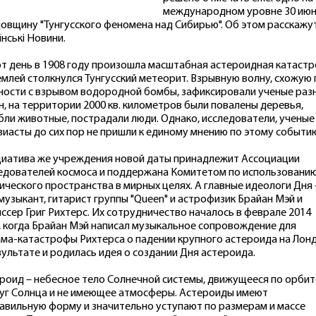
международном уровне 30 июн
довщину "Тунгусского феномена над Сибирью". Об этом расскажу
їнські Новини.
от день в 1908 году произошла масштабная астероидная катаст
Землей столкнулся Тунгусский метеорит. Взрывную волну, схожую 
ости с взрывом водородной бомбы, зафиксировали ученые раз
н, на территории 2000 кв. километров были повалены деревья,
бли животные, пострадали люди. Однако, исследователи, ученые
зиасты до сих пор не пришли к единому мнению по этому событи
иатива же учреждения новой даты принадлежит Ассоциации
едователей космоса и поддержана Комитетом по использовани
ического пространства в мирных целях. А главные идеологи Дня 
музыкант, гитарист группы "Queen" и астрофизик Брайан Мэй и
ссер Григ Рихтерс. Их сотрудничество началось в феврале 2014
, когда Брайан Мэй написал музыкальное сопровождение для
ма-катастрофы Рихтерса о падении крупного астероида на Лонд
зультате и родилась идея о создании Дня астероида.
роид – небесное тело Солнечной системы, движущееся по орбит
уг Солнца и не имеющее атмосферы. Астероиды имеют
авильную форму и значительно уступают по размерам и массе