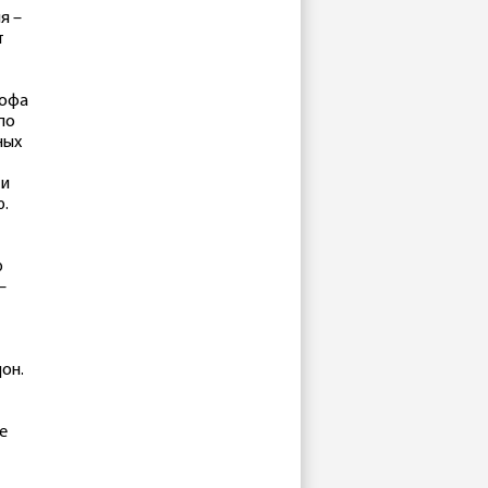
я –
т
рофа
по
ных
 и
ю.
ю
–
он.
е