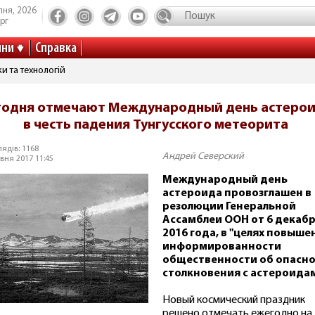
пня, 2026
рг
ини
Справка
и та технологій
годня отмечают Международный день астеро
в честь падения Тунгусского метеорита
ядів: 1168
Андрей Северский
вня 2017 11:45
Международный день
астероида провозглашен в
резолюции Генеральной
Ассамблеи ООН от 6 декаб
2016 года, в "целях повыше
информированности
общественности об опасн
столкновения с астероидам
Новый космический праздник
решено отмечать ежегодно на