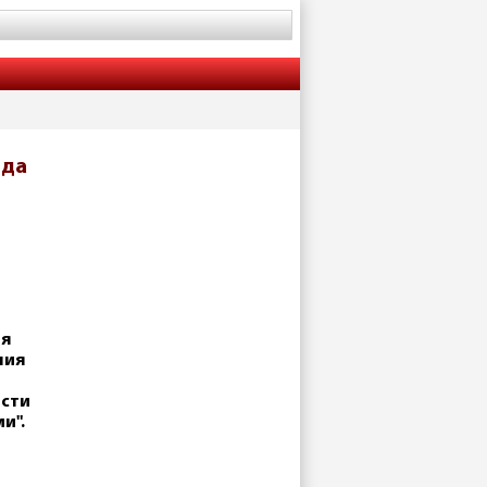
ида
ря
ния
ости
и".