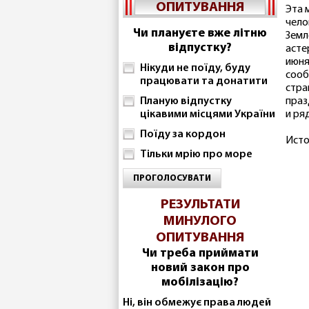
ОПИТУВАННЯ
Эта 
чело
Чи плануєте вже літню
Земл
відпустку?
асте
июня
Нікуди не поїду, буду
сооб
працювати та донатити
стра
Планую відпустку
праз
цікавими місцями України
и ря
Поїду за кордон
Исто
Тільки мрію про море
ПРОГОЛОСУВАТИ
РЕЗУЛЬТАТИ
МИНУЛОГО
ОПИТУВАННЯ
Чи треба приймати
новий закон про
мобілізацію?
Ні, він обмежує права людей