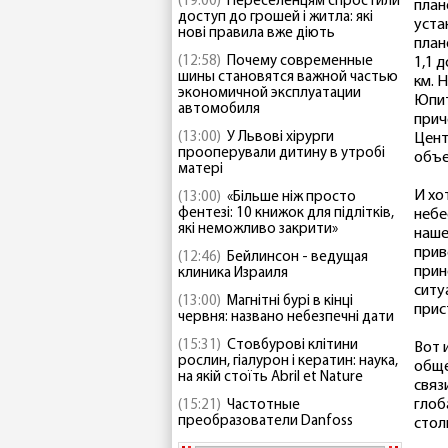
(19:00)
Переселенцям спростили
план
доступ до грошей і житла: які
уста
нові правила вже діють
план
(12:58)
Почему современные
1,1 
шины становятся важной частью
км. 
экономичной эксплуатации
Юпит
автомобиля
прич
(13:00)
У Львові хірурги
Цент
прооперували дитину в утробі
объе
матері
И хо
(13:00)
«Більше ніж просто
фентезі: 10 книжок для підлітків,
небе
які неможливо закрити»
наше
прив
(12:46)
Бейлинсон - ведущая
прин
клиника Израиля
ситу
(13:00)
Магнітні бурі в кінці
прис
червня: названо небезпечні дати
(15:31)
Стовбурові клітини
Вот 
рослин, гіалурон і кератин: наука,
обще
на якій стоїть Abril et Nature
связ
глоб
(15:21)
Частотные
преобразователи Danfoss
стол