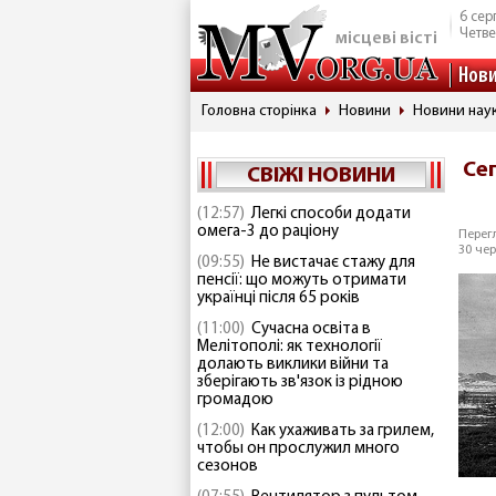
6 сер
Четве
місцеві вісті
Нов
Головна сторінка
Новини
Новини наук
Се
СВІЖІ НОВИНИ
(12:57)
Легкі способи додати
омега-3 до раціону
Перегл
30 чер
(09:55)
Не вистачає стажу для
пенсії: що можуть отримати
українці після 65 років
(11:00)
Сучасна освіта в
Мелітополі: як технології
долають виклики війни та
зберігають зв'язок із рідною
громадою
(12:00)
Как ухаживать за грилем,
чтобы он прослужил много
сезонов