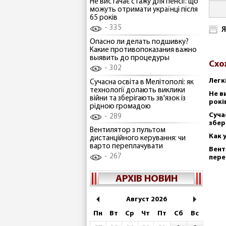
Не вистачає стажу для пенсії: що
можуть отримати українці після
65 років
335
Я
Опасно ли делать подшивку?
Какие противопоказания важно
выявить до процедуры
Схо
302
Легк
Сучасна освіта в Мелітополі: як
технології долають виклики
Не в
війни та зберігають зв'язок із
рокі
рідною громадою
Суча
289
збер
Вентилятор з пультом
Как 
дистанційного керування: чи
варто переплачувати
Вент
267
пере
АРХІВ НОВИН
Август 2026
Пн
Вт
Ср
Чт
Пт
Сб
Вс