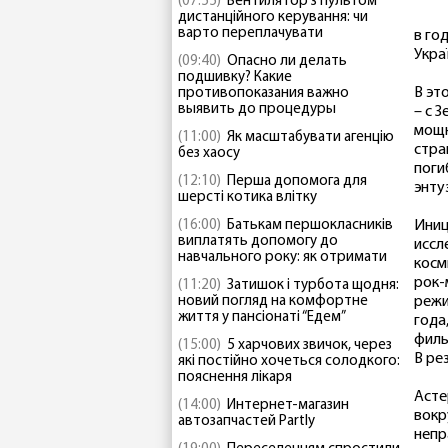
(07:55)
Вентилятор з пультом
дистанційного керування: чи
варто переплачувати
в го
Укра
(09:40)
Опасно ли делать
подшивку? Какие
В эт
противопоказания важно
выявить до процедуры
– с 
мощн
(11:00)
Як масштабувати агенцію
стра
без хаосу
поги
(12:10)
Перша допомога для
энту
шерсті котика влітку
(16:00)
Батькам першокласників
Иниц
виплатять допомогу до
иссл
навчального року: як отримати
косм
рок-
(11:20)
Затишок і турбота щодня:
новий погляд на комфортне
режи
життя у пансіонаті “Едем”
года
филь
(15:00)
5 харчових звичок, через
В ре
які постійно хочеться солодкого:
пояснення лікаря
Асте
(14:00)
Интернет-магазин
вокр
автозапчастей Partly
непр