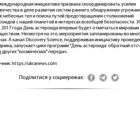
международная инициатива призвана скоординировать усилия
вечества в деле развития систем раннего обнаружения угрожа
е небесных тел и поиска путей предотвращения столкновений
роидов с нашей планетой в интересах всеобщей безопасности. 3
 2017 года День астероида впервые будет отмечаться мировым
ществом. Несмотря на это, мероприятия запланированы во мно
нах. А канал Discovery Science, поддерживая инициативу провед
дника, запускает цикл программ "День астероида: обратный отс
д других "космических" передач.
чник: https://ukranews.com
Поділитися у соцмережах: