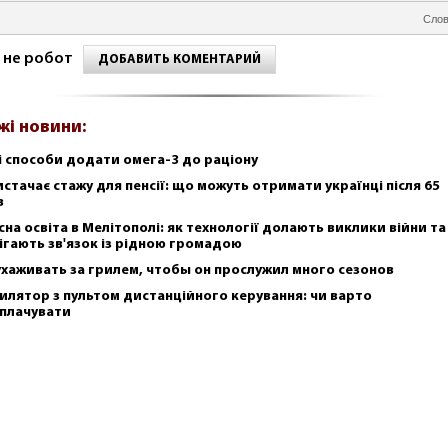
Слов
 не робот
ДОБАВИТЬ КОМЕНТАРИЙ
жі новини:
і способи додати омега-3 до раціону
истачає стажу для пенсії: що можуть отримати українці після 65
в
сна освіта в Мелітополі: як технології долають виклики війни та
ігають зв'язок із рідною громадою
ухаживать за грилем, чтобы он прослужил много сезонов
илятор з пультом дистанційного керування: чи варто
плачувати