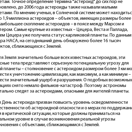
етам. Точное определение термина "астероид" до сих пор не
новлено, до 2006 года астероиды также называли малыми
етами. По мнению ученых, в Солнечной системе может находитьс
до 1,9 миллиона астероидов – объектов, имеющих размеры более
Наибольшее скопление астероидов – в поясе между Марсом и
ером. Самые крупные из известных – Цецера, Веста и Паллада,
ем Цецера уже получила статус карликовой планеты. По данным
ра НАСА, на сегодняшний день обнаружено более 16 тысяч
ктов, сближающихся с Землей.
тя Земля значительно больше всех известных астероидов, эти
сные тела представляют серьезную потенциальную угрозу для
й планеты – столкновение с астероидом размером более 3 км м
ести к уничтожению цивилизации, как максимум, а как минимум –
ести значительный ущерб и разрушения. О подобных возможных
ациях снято немало фильмов-катастроф. Поэтому астрономы
тально следят за астероидами, опасными для жителей планеты.
и День астероида призван повысить уровень осведомленности
ственности об астероидной опасности и о мерах по поддержан
и в критической ситуации, которые должны приниматься на
альном уровне в случае возникновения реальной угрозы
кновения с объектами, сближающимися с Землей.