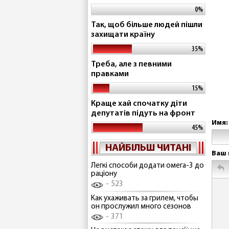
0%
Так, щоб більше людей пішли
захищати країну
35%
Треба, але з певними
правками
15%
Краще хай спочатку діти
депутатів підуть на фронт
Имя:
45%
НАЙБІЛЬШ ЧИТАНІ
Ваш 
Легкі способи додати омега-3 до
раціону
523
Как ухаживать за грилем, чтобы
он прослужил много сезонов
371