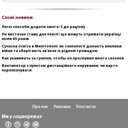
Схожі новини:
Легкі способи додати омега-3 до раціону
Не вистачає стажу для пенсії: що можуть отримати українці
після 65 років
Сучасна освіта в Мелітополі: як технології долають виклики
війни та зберігають зв'язок із рідною громадою
Как ухаживать за грилем, чтобы он прослужил много сезонов
Вентилятор з пультом дистанційного керування: чи варто
переплачувати
Про нас
Реклама
Контакти
Ми у соцмережах