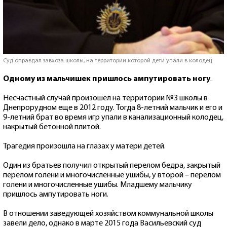
Суд оправдал завхоза школы, на территории которой дети упали в колодец
Одному из мальчишек пришлось ампутировать ногу
.
Несчастный случай произошел на территории №3 школы в
Днепрорудном еще в 2012 году. Тогда 8-летний мальчик и его и
9-летний брат во время игр упали в канализационный колодец,
накрытый бетонной плитой.
Трагедия произошла на глазах у матери детей.
Один из братьев получил открытый перелом бедра, закрытый
перелом голени и многочисленные ушибы, у второй – перелом
голени и многочисленные ушибы. Младшему мальчику
пришлось ампутировать ноги.
В отношении заведующей хозяйством коммунальной школы
завели дело, однако в марте 2015 года Васильевский суд