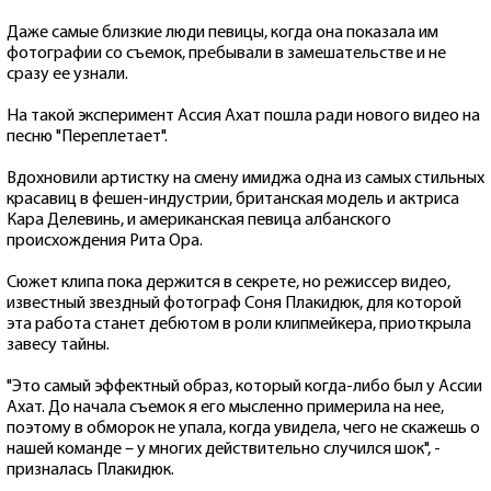
Даже самые близкие люди певицы, когда она показала им
фотографии со съемок, пребывали в замешательстве и не
сразу ее узнали.
На такой эксперимент Ассия Ахат пошла ради нового видео на
песню "Переплетает".
Вдохновили артистку на смену имиджа одна из самых стильных
красавиц в фешен-индустрии, британская модель и актриса
Кара Делевинь, и американская певица албанского
происхождения Рита Ора.
Сюжет клипа пока держится в секрете, но режиссер видео,
известный звездный фотограф Соня Плакидюк, для которой
эта работа станет дебютом в роли клипмейкера, приоткрыла
завесу тайны.
"Это самый эффектный образ, который когда-либо был у Ассии
Ахат. До начала съемок я его мысленно примерила на нее,
поэтому в обморок не упала, когда увидела, чего не скажешь о
нашей команде – у многих действительно случился шок", -
призналась Плакидюк.