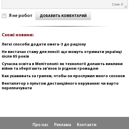
Слов: 0
Я не робот
ДОБАВИТЬ КОМЕНТАРИЙ
Схожі новини:
Легкі способи додати омега-3 до раціону
Не вистачає стажу для пенсії: що можуть отримати українці
після 65 років
Сучасна освіта в Мелітополі: як технології долають виклики
війни та зберігають зв'язок із рідною громадою
Как ухаживать за грилем, чтобы он прослужил много сезонов
Вентилятор з пультом дистанційного керування: чи варто
переплачувати
Про нас
Реклама
Контакти