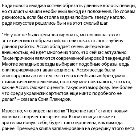
Ради нового имиджа хотели обрезать длинные волосы певицы,
но стилисты нашли необычный выход из положения. По словам
режиссера, если бы стояла задача побрить звезду наголо,
ради искусства решились бы и на этот смелый шаг.
"Но у нас не было цели эпатировать, мы пошли на это из
эстетических соображений, хотели показать всю глубину
данной работы. Ассия обладает очень интересной
внешностью, ей идет многое из того, что сейчас актуально.
Такие прически являются современной мировой тенденцией.
Многие западные звезды выбирают подобные образы, ведь
они подчеркивают авангардность. Ассия всегда была
авангардным артистом, тяготела к необычным брендам и
стилистическим решениям, поэтому мне показалось, что кто,
как не Ассия, сможет оценить такую метаморфозу. Тем более
что среди украинских артистов еще никто подобного не
делал", – сказала Соня Плакидюк.
Известно, что видео на песню "Переплетает" станет новым
витком в творчестве артистки. В нем певица покажет
зрителям новую себя, будет так откровенна, как никогда
ранее. Премьера клипа запланирована на середину этого лета.