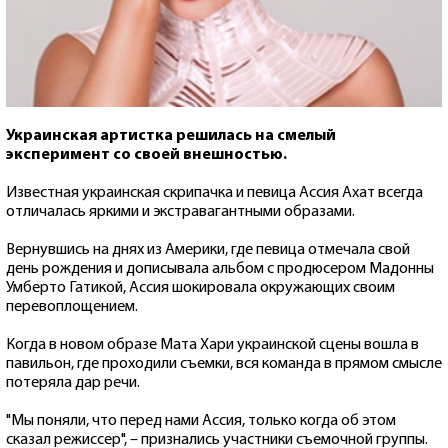
Украинская артистка решилась на смелый
эксперимент со своей внешностью.
Известная украинская скрипачка и певица Ассия Ахат всегда
отличалась яркими и экстравагантными образами.
Вернувшись на днях из Америки, где певица отмечала свой
день рождения и дописывала альбом с продюсером Мадонны
Умберто Гатикой, Ассия шокировала окружающих своим
перевоплощением.
Когда в новом образе Мата Хари украинской сцены вошла в
павильон, где проходили съемки, вся команда в прямом смысле
потеряла дар речи.
"Мы поняли, что перед нами Ассия, только когда об этом
сказал режиссер", – признались участники съемочной группы.