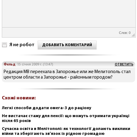
Слов: 0
Я не робот
ДОБАВИТЬ КОМЕНТАРИЙ
Фельд
15 січня 2009 г. (13:47)
ОТВЕТИТЬ
Редакция МВ переехала в Запорожье или же Мелитополь стал
центром области а Запорожье - районным городом?
Схожі новини:
Легкі способи додати омега-3 до раціону
Не вистачає стажу для пенсії: що можуть отримати українці
після 65 років
Сучасна освіта в Мелітополі: як технології долають виклики
війни та зберігають зв'язок із рідною громадою