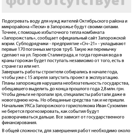
Подогревать воду для нужд жителей Октябрьского района и
микрорайона «Пески» в Запорожье будут своими силами.
Точнее, с помощью избыточного тепла комбината
«Запорожсталь», сообщает официальный сайт Запорожской
мэрии. Субподрядчики - предприятие «Січ–21» - укладывают
первые 170 погонных метров труб. Такую же перемычку
сделают на ул. Героев Сталинграда, и тогда горячая вода в
краны горожан будет поступать независимо от того, есть в
стране газ или нет.
Завершить работы строители собирались в начале года,
чтобы уже с 15 апреля запустить проект в эксплуатацию.
Планы запорожцев нарушила необязательность государства,
обещавшего выделить до конца прошлого года 2,8 млн. грн.
Чтобы деньги не пропали зря, специалисты работали даже в
новогоднюю ночь. Но обещанные средства так и не пришли.
Начальник УКСа Запорожского горисполкома Иван Сухомлин
не берется прогнозировать, как события будут
разворачиваться дальше. Все зависит от государственного
финансирования.
В общей сложности, для завершения работ необходимо около