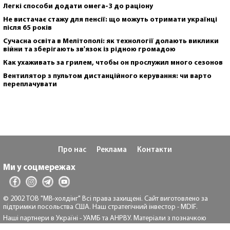
Легкі способи додати омега-3 до раціону
Не вистачає стажу для пенсії: що можуть отримати українці
після 65 років
Сучасна освіта в Мелітополі: як технології долають виклики
війни та зберігають зв'язок із рідною громадою
Как ухаживать за грилем, чтобы он прослужил много сезонов
Вентилятор з пультом дистанційного керування: чи варто
переплачувати
Про нас
Реклама
Контакти
Ми у соцмережах
© 2002 ТОВ "МВ-холдінг" Всі права захищені. Сайт виготовлено за
підтримки посольства США. Наш стратегічний інвестор - MDIF.
Наші партнери в Україні - УАМБ та АНРВУ. Матеріали з позначкою
"Реклама" та "*" розміщуються на правах реклами.