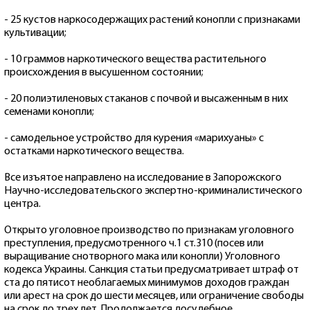
- 25 кустов наркосодержащих растений конопли с признаками
культивации;
- 10 граммов наркотического вещества растительного
происхождения в высушенном состоянии;
- 20 полиэтиленовых стаканов с почвой и высаженным в них
семенами конопли;
- самодельное устройство для курения «марихуаны» с
остатками наркотического вещества.
Все изъятое направлено на исследование в Запорожского
Научно-исследовательского экспертно-криминалистического
центра.
Открыто уголовное производство по признакам уголовного
преступления, предусмотренного ч.1 ст.310 (посев или
выращивание снотворного мака или конопли) Уголовного
кодекса Украины. Санкция статьи предусматривает штраф от
ста до пятисот необлагаемых минимумов доходов граждан
или арест на срок до шести месяцев, или ограничение свободы
на срок до трех лет. Продолжается досудебное