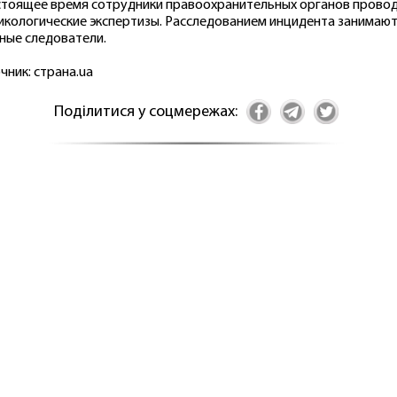
стоящее время сотрудники правоохранительных органов прово
икологические экспертизы. Расследованием инцидента занимаю
ные следователи.
чник: страна.ua
Поділитися у соцмережах: