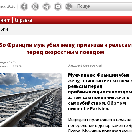
пня, 2026
ини
Справка
ТВИЯ
Во Франции муж убил жену, привязав к рельсам
перед скоростным поездом
ядів: 1295
Андрей Северский
вня 2017 12:02
Мужчина во Франции убил
жену, привязав ее скотчем 
рельсам перед
приближающимся поездом,
затем сам покончил жизнь
самоубийством. Об этом
пишет Le Parisien.
Инцидент произошел в ночь на
понедельник в департаменте Э
Луара. Мужчина привязал жен