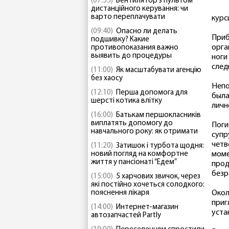
(07:55)
Вентилятор з пультом
дистанційного керування: чи
варто переплачувати
курс
(09:40)
Опасно ли делать
Приб
подшивку? Какие
орга
противопоказания важно
выявить до процедуры
ноги
след
(11:00)
Як масштабувати агенцію
без хаосу
Непо
(12:10)
Перша допомога для
была
шерсті котика влітку
личн
(16:00)
Батькам першокласників
виплатять допомогу до
Поги
навчального року: як отримати
супр
четв
(11:20)
Затишок і турбота щодня:
новий погляд на комфортне
моме
життя у пансіонаті “Едем”
прод
безр
(15:00)
5 харчових звичок, через
які постійно хочеться солодкого:
пояснення лікаря
Окол
приг
(14:00)
Интернет-магазин
уста
автозапчастей Partly