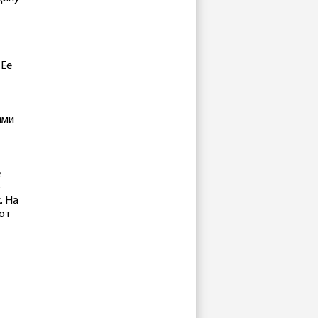
 Ее
ями
е
о
. На
от