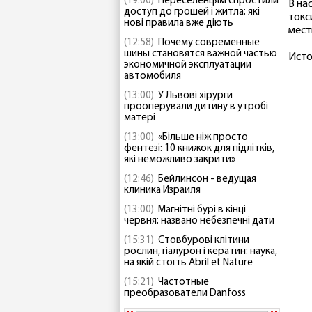
(19:00)
Переселенцям спростили
В на
доступ до грошей і житла: які
токс
нові правила вже діють
мест
(12:58)
Почему современные
шины становятся важной частью
Исто
экономичной эксплуатации
автомобиля
(13:00)
У Львові хірурги
прооперували дитину в утробі
матері
(13:00)
«Більше ніж просто
фентезі: 10 книжок для підлітків,
які неможливо закрити»
(12:46)
Бейлинсон - ведущая
клиника Израиля
(13:00)
Магнітні бурі в кінці
червня: названо небезпечні дати
(15:31)
Стовбурові клітини
рослин, гіалурон і кератин: наука,
на якій стоїть Abril et Nature
(15:21)
Частотные
преобразователи Danfoss