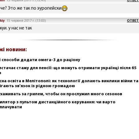
nim
15 червня 2017 г. (12:49)
ОТВЕТ
 че? Это же так по эуропейски
kiy
15 червня 2017 г. (13:03)
ОТВЕТ
уи. у нас не так
жі новини:
і способи додати омега-3 до раціону
истачає стажу для пенсії: що можуть отримати українці після 65
в
сна освіта в Мелітополі: як технології долають виклики війни та
ігають зв'язок із рідною громадою
ухаживать за грилем, чтобы он прослужил много сезонов
илятор з пультом дистанційного керування: чи варто
плачувати