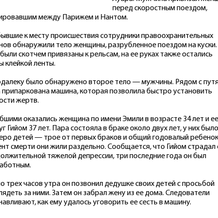
перед скоростным поездом,
ировавшим между Парижем и Нантом.
ывшие к месту происшествия сотрудники правоохранительных
нов обнаружили тело женщины, разрубленное поездом на куски.
 были скотчем привязаны к рельсам, на ее руках также остались
ы клейкой ленты.
далеку было обнаружено второе тело — мужчины. Рядом с пут
 припаркована машина, которая позволила быстро установить
ости жертв.
бшими оказались женщина по имени Эмили в возрасте 34 лет и е
уг Гийом 37 лет. Пара состояла в браке около двух лет, у них был
еро детей — трое от первых браков и общий годовалый ребенок
нт смерти они жили раздельно. Сообщается, что Гийом страдал 
олжительной тяжелой депрессии, три последние года он был
аботным.
о трех часов утра он позвонил дедушке своих детей с просьбой
лядеть за ними. Затем он забрал жену из ее дома. Следователи
навливают, как ему удалось уговорить ее сесть в машину.