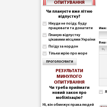
ОПИТУВАННЯ
Чи плануєте вже літню
відпустку?
Нікуди не поїду, буду
працювати та донатити
Имя:
Планую відпустку
цікавими місцями України
Ваш 
Поїду за кордон
Тільки мрію про море
ПРОГОЛОСУВАТИ
РЕЗУЛЬТАТИ
МИНУЛОГО
ОПИТУВАННЯ
Чи треба приймати
Я
новий закон про
мобілізацію?
Ні, він обмежує права людей