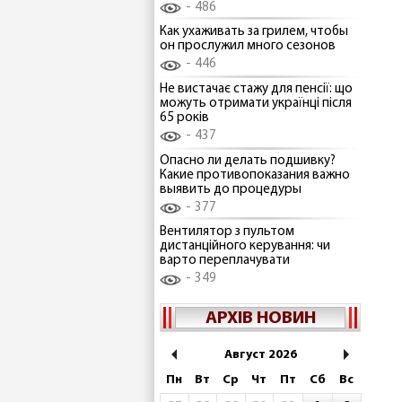
486
Как ухаживать за грилем, чтобы
он прослужил много сезонов
446
Не вистачає стажу для пенсії: що
можуть отримати українці після
65 років
437
Опасно ли делать подшивку?
Какие противопоказания важно
выявить до процедуры
377
Вентилятор з пультом
дистанційного керування: чи
варто переплачувати
349
АРХІВ НОВИН
Август 2026
Пн
Вт
Ср
Чт
Пт
Сб
Вс