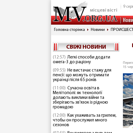
9 сер
місцеві вісті
Нов
Головна сторінка
Новини
ПРОИСШЕС
СВІЖІ НОВИНИ
(12:57)
Легкі способи додати
омега-3 до раціону
Перегл
15 чер
(09:55)
Не вистачає стажу для
пенсії: що можуть отримати
українці після 65 років
(11:00)
Сучасна освіта в
Мелітополі: як технології
долають виклики війни та
зберігають зв'язок із рідною
громадою
(12:00)
Как ухаживать за грилем,
чтобы он прослужил много
сезонов