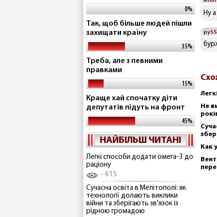
Ano
0%
Ну а
Так, щоб більше людей пішли
захищати країну
pySS
бурж
35%
Треба, але з певними
правками
Схо
15%
Легк
Краще хай спочатку діти
Не в
депутатів підуть на фронт
рокі
45%
Суча
збер
НАЙБІЛЬШ ЧИТАНІ
Как 
Легкі способи додати омега-3 до
Вент
раціону
пере
615
Сучасна освіта в Мелітополі: як
технології долають виклики
війни та зберігають зв'язок із
рідною громадою