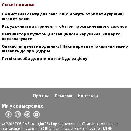
Схожі новини:
Не вистачає стажу для пенсії: що можуть отримати українці
після 65 років
Как ухаживать за грилем, чтобы он прослужил много сезонов
Вентилятор з пультом дистанційного керування: чи варто
переплачувати
Опасно ли делать подшивку? Какие противопоказания важно
выявить до процедуры
Легкі способи додати омега-3 до раціону
Про нас
Реклама
Контакти
Ми у соцмережах
© 2002 ТОВ "МВ-холдінг" Всі права захищені. Сайт виготовлено за
підтримки посольства США. Наш стратегічний інвестор - MDIF.