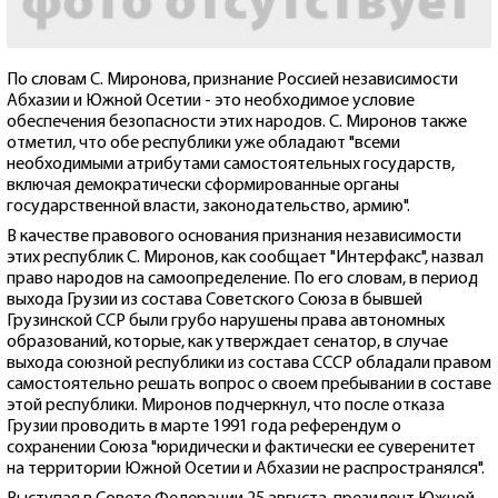
По словам С. Миронова, признание Россией независимости
Абхазии и Южной Осетии - это необходимое условие
обеспечения безопасности этих народов. С. Миронов также
отметил, что обе республики уже обладают "всеми
необходимыми атрибутами самостоятельных государств,
включая демократически сформированные органы
государственной власти, законодательство, армию".
В качестве правового основания признания независимости
этих республик С. Миронов, как сообщает "Интерфакс", назвал
право народов на самоопределение. По его словам, в период
выхода Грузии из состава Советского Союза в бывшей
Грузинской ССР были грубо нарушены права автономных
образований, которые, как утверждает сенатор, в случае
выхода союзной республики из состава СССР обладали правом
самостоятельно решать вопрос о своем пребывании в составе
этой республики. Миронов подчеркнул, что после отказа
Грузии проводить в марте 1991 года референдум о
сохранении Союза "юридически и фактически ее суверенитет
на территории Южной Осетии и Абхазии не распространялся".