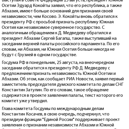
Выступая в Совете Федерации 25 августа, президент Южной
Осетии Эдуард Кокойты заявил, что его республика, а также
Абхазия, имеют больше оснований для признания своей
независимости, чем Косово. Э. Кокойты вновь обратился к
президенту РФ с просьбой признать республику Южная
Осетия как независимое суверенное государство. С
аналогичным обращением к Д. Медведеву обратился и
президент Абхазии Сергей Багапш, также выступивший на
заседании верхней палаты российского парламента. По его
словам, ни Абхазия, ни Южная Осетия больше никогда не
будут с Грузией в одном государстве.
Госдума РФ в понедельник, 25 августа, на внеочередном
заседании обратится к президенту РФ Д. Медведеву с
предложением признать независимость Южной Осетии и
Абхазии. Об этом, как сообщает РИА Новости, заявил первый
заместитель председателя думского комитета по делам СНГ
Константин Затулин. По его словам, такое обращение
содержится в проекте заявления палаты, текст которого его
комитет уже утвердил.
Глава комитета Госдумы по международным делам
Константин Косачев, в свою очередь, подчеркнул, что
президиум фракции "Единой России" поддерживает проект
заявления о признании независимости Абхазии и Южной