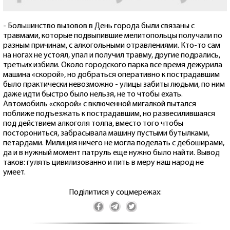
- Большинство вызовов в День города были связаны с
травмами, которые подвыпившие мелитопольцы получали по
разным причинам, с алкогольными отравлениями. Кто-то сам
на ногах не устоял, упал и получил травму, другие подрались,
третьих избили. Около городского парка все время дежурила
машина «скорой», но добраться оперативно к пострадавшим
было практически невозможно - улицы забиты людьми, по ним
даже идти быстро было нельзя, не то чтобы ехать.
Автомобиль «скорой» с включенной мигалкой пытался
поближе подъезжать к пострадавшим, но развесилившаяся
под действием алкоголя толпа, вместо того чтобы
посторониться, забрасывала машину пустыми бутылками,
петардами. Милиция ничего не могла поделать с дебоширами,
да и в нужный момент патруль еще нужно было найти. Вывод
таков: гулять цивилизованно и пить в меру наш народ не
умеет.
Поділитися у соцмережах: