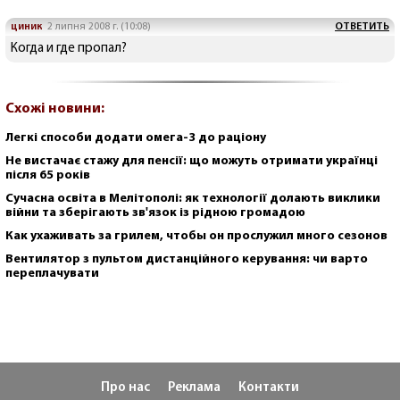
циник
2 липня 2008 г. (10:08)
ОТВЕТИТЬ
Когда и где пропал?
Схожі новини:
Легкі способи додати омега-3 до раціону
Не вистачає стажу для пенсії: що можуть отримати українці
після 65 років
Сучасна освіта в Мелітополі: як технології долають виклики
війни та зберігають зв'язок із рідною громадою
Как ухаживать за грилем, чтобы он прослужил много сезонов
Вентилятор з пультом дистанційного керування: чи варто
переплачувати
Про нас
Реклама
Контакти