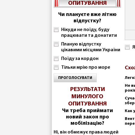
ОПИТУВАННЯ
Чи плануєте вже літню
відпустку?
Нікуди не поїду, буду
працювати та донатити
Планую відпустку
Я
цікавими місцями України
Поїду за кордон
Тільки мрію про море
Схо
Легк
ПРОГОЛОСУВАТИ
Не в
РЕЗУЛЬТАТИ
рокі
МИНУЛОГО
Суча
ОПИТУВАННЯ
збер
Чи треба приймати
Как 
новий закон про
Вент
мобілізацію?
пере
Ні, він обмежує права людей