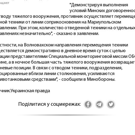
ащают
"Демонстрируя выполнения
условий Минских договоренно
тводу тяжелого вооружения, противник осуществляет перемещ
ной техники от линии соприкосновения на Мариупольском
авлении. При этом, количество отведенной техники на отдельны
авлениях незначительно", - сказано в заявлении.
астности, на Волновахском направления перемещения техники
ествляется демонстративно в дневное время суток с целью
ации представителями Специальной мониторинговой миссии ОБ
ине, а в ночное большая часть тяжелого вооружения возвращае
гневые позиции. В связи с отводом техники, подразделения,
оцированные вблизи линии столкновения, усиливаются
ивотанковыми средствами", - сообщили в Минобороны.
чник:Украинская правда
Поділитися у соцмережах: