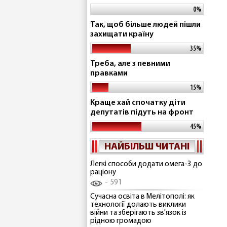
0%
Так, щоб більше людей пішли
захищати країну
35%
Треба, але з певними
правками
15%
Краще хай спочатку діти
депутатів підуть на фронт
45%
НАЙБІЛЬШ ЧИТАНІ
Легкі способи додати омега-3 до
раціону
591
Сучасна освіта в Мелітополі: як
технології долають виклики
війни та зберігають зв'язок із
рідною громадою