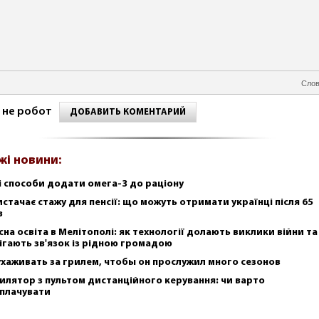
Слов
 не робот
ДОБАВИТЬ КОМЕНТАРИЙ
жі новини:
і способи додати омега-3 до раціону
истачає стажу для пенсії: що можуть отримати українці після 65
в
сна освіта в Мелітополі: як технології долають виклики війни та
ігають зв'язок із рідною громадою
ухаживать за грилем, чтобы он прослужил много сезонов
илятор з пультом дистанційного керування: чи варто
плачувати