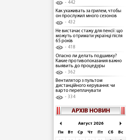
442
Как ухаживать за грилем, чтобы
он прослужил много сезонов
432
Не вистачає стажу для пенсії: що
можуть отримати українці після
65 років
418
Опасно ли делать подшивку?
Какие противопоказания важно
выявить до процедуры
362
Вентилятор з пультом
дистанційного керування: чи
варто переплачувати
334
АРХІВ НОВИН
Август 2026
Пн
Вт
Ср
Чт
Пт
Сб
Вс