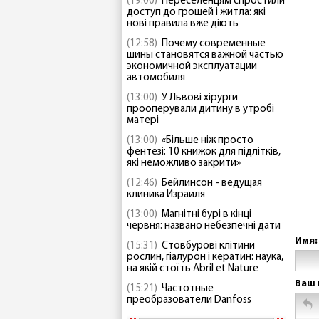
(19:00)
Переселенцям спростили
доступ до грошей і житла: які
нові правила вже діють
(12:58)
Почему современные
шины становятся важной частью
экономичной эксплуатации
автомобиля
(13:00)
У Львові хірурги
прооперували дитину в утробі
матері
(13:00)
«Більше ніж просто
фентезі: 10 книжок для підлітків,
які неможливо закрити»
(12:46)
Бейлинсон - ведущая
клиника Израиля
(13:00)
Магнітні бурі в кінці
червня: названо небезпечні дати
Имя:
(15:31)
Стовбурові клітини
рослин, гіалурон і кератин: наука,
на якій стоїть Abril et Nature
Ваш 
(15:21)
Частотные
преобразователи Danfoss