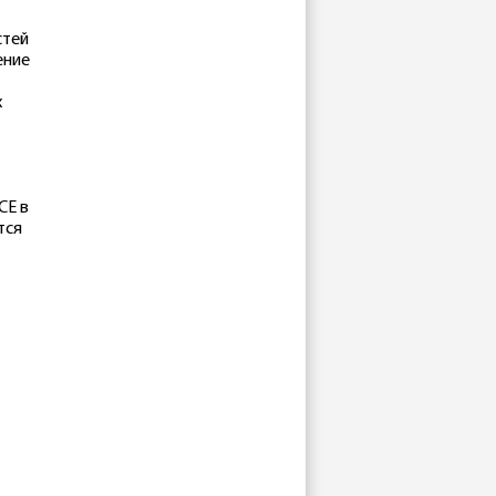
стей
ение
х
СЕ в
тся