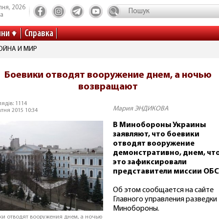
пня, 2026
та
ини
Справка
ВОЙНА И МИР
Боевики отводят вооружение днем, а ночью
возвращают
ядів: 1114
Мария ЭНДИКОВА
тня 2015 10:34
В Минобороны Украины
заявляют, что боевики
отводят вооружение
демонстративно, днем, чт
это зафиксировали
представители миссии ОБС
Об этом сообщается на сайте
Главного управления разведки
Минобороны.
ки отводят вооружения днем, а ночью