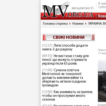
8 сер
Субо
місцеві вісті
Нов
Головна сторінка
Новини
УКРАИНА: 
СВІЖІ НОВИНИ
(12:57)
Легкі способи додати
омега-3 до раціону
Перегл
17 жов
(09:55)
Не вистачає стажу для
пенсії: що можуть отримати
українці після 65 років
(11:00)
Сучасна освіта в
Мелітополі: як технології
долають виклики війни та
зберігають зв'язок із рідною
громадою
(12:00)
Как ухаживать за грилем,
чтобы он прослужил много
сезонов
Боеви