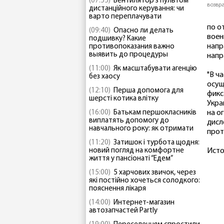
(07:55)
Вентилятор з пультом
возвр
дистанційного керування: чи
варто переплачувати
по о
(09:40)
Опасно ли делать
воен
подшивку? Какие
напр
противопоказания важно
выявить до процедуры
напр
(11:00)
Як масштабувати агенцію
"В ч
без хаосу
осущ
(12:10)
Перша допомога для
фикс
шерсті котика влітку
Укра
(16:00)
Батькам першокласників
на о
виплатять допомогу до
дисл
навчального року: як отримати
прот
(11:20)
Затишок і турбота щодня:
новий погляд на комфортне
Исто
життя у пансіонаті “Едем”
(15:00)
5 харчових звичок, через
які постійно хочеться солодкого:
пояснення лікаря
(14:00)
Интернет-магазин
автозапчастей Partly