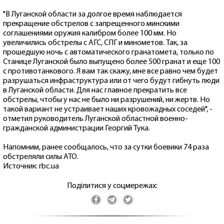
"В Луганской области за долгое время наблюдается
прекращение обстрелов с запрещенного минскими
соглашениями оружия калибром более 100 мм. Но
увеличились обстрелы с АГС, СПГ и минометов. Так, за
прошедшую ночь с автоматического гранатомета, только по
Станице Луганской было выпущено более 500 гранат и еще 100
с противотанкового. Я вам так скажу, мне все равно чем будет
разрушаться инфраструктура или от чего будут гибнуть люди
в Луганской области. Для нас главное прекратить все
обстрелы, чтобы у нас не было ни разрушений, ни жертв. Но
такой вариант не устраивает наших кровожадных соседей", -
отметил руководитель Луганской областной военно-
гражданской администрации Георгий Тука.
Напомним, ранее сообщалось, что за сутки боевики 74 раза
обстреляли силы АТО.
Источник: rbc.ua
Поділитися у соцмережах: