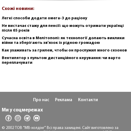
Схожі новини:
Легкі способи додати омега-3 до раціону
Не вистачає стажу для пенсії: що можуть отримати українці
після 65 років
Сучасна освіта в Мелітополі: як технології долають виклики
війни та зберігають зв'язок із рідною громадою
Как ухаживать за грилем, чтобы он прослужил много сезонов
Вентилятор з пультом дистанційного керування: чи варто
переплачувати
Про нас
Реклама
Контакти
Ми у соцмережах
© 2002 ТОВ "МВ-холдінг" Всі права захищені. Сайт виготовлено за