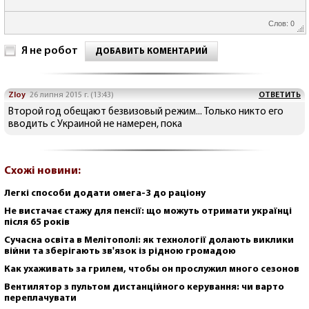
Слов: 0
Я не робот
ДОБАВИТЬ КОМЕНТАРИЙ
Zloy
26 липня 2015 г. (13:43)
ОТВЕТИТЬ
Второй год обещают безвизовый режим... Только никто его
вводить с Украиной не намерен, пока
Схожі новини:
Легкі способи додати омега-3 до раціону
Не вистачає стажу для пенсії: що можуть отримати українці
після 65 років
Сучасна освіта в Мелітополі: як технології долають виклики
війни та зберігають зв'язок із рідною громадою
Как ухаживать за грилем, чтобы он прослужил много сезонов
Вентилятор з пультом дистанційного керування: чи варто
переплачувати