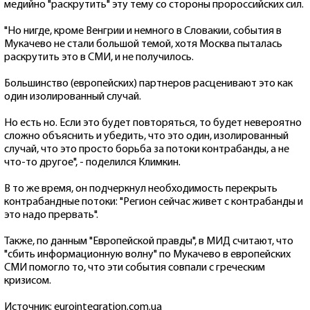
медийно "раскрутить" эту тему со стороны пророссийских сил.
"Но нигде, кроме Венгрии и немного в Словакии, события в
Мукачево не стали большой темой, хотя Москва пыталась
раскрутить это в СМИ, и не получилось.
Большинство (европейских) партнеров расценивают это как
один изолированный случай.
Но есть но. Если это будет повторяться, то будет невероятно
сложно объяснить и убедить, что это один, изолированный
случай, что это просто борьба за потоки контрабанды, а не
что-то другое", - поделился Климкин.
В то же время, он подчеркнул необходимость перекрыть
контрабандные потоки: "Регион сейчас живет с контрабанды и
это надо прервать".
Также, по данным "Европейской правды", в МИД считают, что
"сбить информационную волну" по Мукачево в европейских
СМИ помогло то, что эти события совпали с греческим
кризисом.
Источник: eurointegration.com.ua