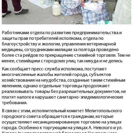
Работниками отдела по развитию предпринимательства и
защиты прав потребителей исполкома, отдела по
благоустройству и экологии, управления ветеринарной
медицины, сотрудниками милиции за полгода проведено
более ста рейдов по прекращению стихийной торговли. Тем не
менее, стихийщики с городских улиц так никуда и не делись
Как сообщает пресс-служба исполкома, поступают
многочисленные жалобы жителей города, субъектов
хозяйствования на неудобства, созданные таким стихийным
явлением, однако отдельные торговцы продолжают
реализовывать товары без разрешительных документов, не
платят налоги и нарушают санитарно-эпидемиологические
требования.
В связи с этим, исполнительный комитет Мелитопольского
городского совета обращается к гражданам, которые
осуществляют несанкционированную торговлю на улицах
города. Особенно к торгующим на улицах А. Невского и ул.