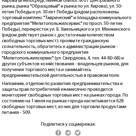
Кирова (в непосредственной близости от Центрального
рынка, рынка "Образцовый" и рынка по ул. Кирова), ул. 50-
летия Победы и ул. 30 лет Победы (рядом расположены
торговый комплекс "Таврический" и площадка коммунального
предприятия "Мелитопольжилсервис" по просп. 50-летия
Победы), перекресток ул. Б. Хмельницкого и ул. Менжинского
(рядом действует рынок с достаточным количеством
свободных торговых мест): проявите гражданскую
сознательность, обратитесь к администрации рынков -
городского коммунального предприятия
"Мелитопольжилсервис" (ул. Свердлова, 4, тел. 44-80-68) и
других субъектов хозяйствования - владельцев рынков, для
получения торгового места и занимайтесь
предпринимательской деятельностью в правовом поле.
Напомним, отделом по развитию предпринимательства и
защиты прав потребителей ежемесячно проводится
мониторинг свободных торговых мест на рынках города. По
состоянию на 1 июля на рынках города насчитывается 628
свободных торговых мест, из них для торговли продуктами
питания - 509.
Поділитися у соцмережах: