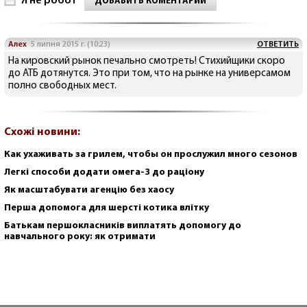
Я не робот
ДОБАВИТЬ КОМЕНТАРИЙ
Алех
5 липня 2015 г. (10:23)
ОТВЕТИТЬ
На кировский рынок печально смотреть! Стихийщики скоро
до АТБ дотянутся. Это при том, что на рынке на универсамом
полно свободных мест.
Схожі новини:
Как ухаживать за грилем, чтобы он прослужил много сезонов
Легкі способи додати омега-3 до раціону
Як масштабувати агенцію без хаосу
Перша допомога для шерсті котика влітку
Батькам першокласників виплатять допомогу до
навчального року: як отримати