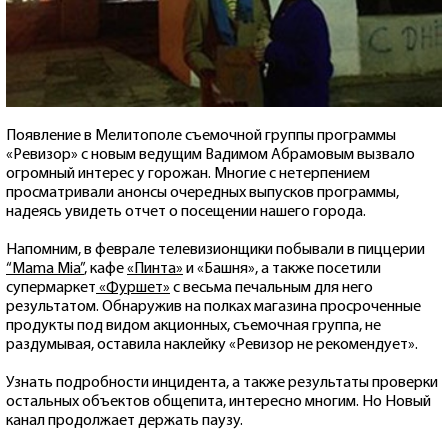
Появление в Мелитополе съемочной группы программы
«Ревизор» с новым ведущим Вадимом Абрамовым вызвало
огромный интерес у горожан. Многие с нетерпением
просматривали анонсы очередных выпусков программы,
надеясь увидеть отчет о посещении нашего города.
Напомним, в феврале телевизионщики побывали в пиццерии
“Mama Mia”
, кафе
«Пинта»
и «Башня», а также посетили
супермаркет
«Фуршет»
с весьма печальным для него
результатом. Обнаружив на полках магазина просроченные
продукты под видом акционных, съемочная группа, не
раздумывая, оставила наклейку «Ревизор не рекомендует».
Узнать подробности инцидента, а также результаты проверки
остальных объектов общепита, интересно многим. Но Новый
канал продолжает держать паузу.