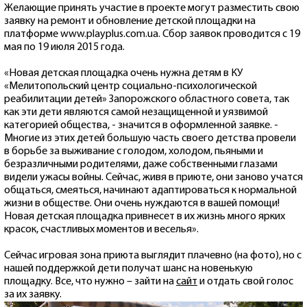
Желающие принять участие в проекте могут разместить свою
заявку на ремонт и обновление детской площадки на
платформе www.playplus.com.ua. Сбор заявок проводится с 19
мая по 19 июля 2015 года.
«Новая детская площадка очень нужна детям в КУ
«Мелитопольский центр социально-психологической
реабилитации детей» Запорожского областного совета, так
как эти дети являются самой незащищенной и уязвимой
категорией общества, - значится в оформленной заявке. -
Многие из этих детей большую часть своего детства провели
в борьбе за выживание с голодом, холодом, пьяными и
безразличными родителями, даже собственными глазами
видели ужасы войны. Сейчас, живя в приюте, они заново учатся
общаться, смеяться, начинают адаптироваться к нормальной
жизни в обществе. Они очень нуждаются в вашей помощи!
Новая детская площадка привнесет в их жизнь много ярких
красок, счастливых моментов и веселья».
Сейчас игровая зона приюта выглядит плачевно (на фото), но с
нашей поддержкой дети получат шанс на новенькую
площадку. Все, что нужно – зайти на
сайт
и отдать свой голос
за их заявку.