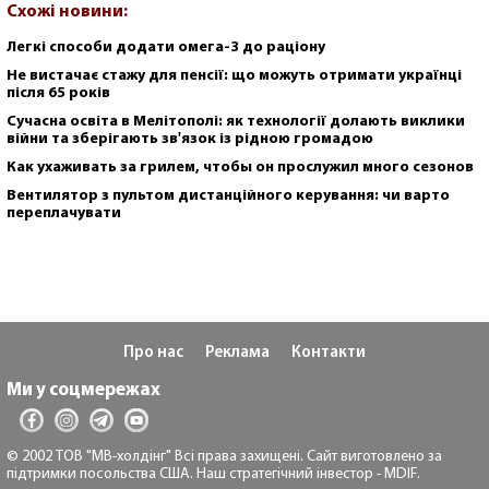
Схожі новини:
Легкі способи додати омега-3 до раціону
Не вистачає стажу для пенсії: що можуть отримати українці
після 65 років
Сучасна освіта в Мелітополі: як технології долають виклики
війни та зберігають зв'язок із рідною громадою
Как ухаживать за грилем, чтобы он прослужил много сезонов
Вентилятор з пультом дистанційного керування: чи варто
переплачувати
Про нас
Реклама
Контакти
Ми у соцмережах
© 2002 ТОВ "МВ-холдінг" Всі права захищені. Сайт виготовлено за
підтримки посольства США. Наш стратегічний інвестор - MDIF.