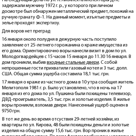
На следующий день по ул. К. Либкнехта инспекторы ДПС
задержали мужчину 1972 г. р., у которого при личном
досмотре был обнаружен металлический предмет, похожий на
ручную гранату Ф-1. На данный момент, изъятые предметы и
зелье проходят экспертизу.
Для воров нет преград
16 января около полудня в дежурную часть поступило
заявление от 25-летнего горожанина о краже имущества из
его дома. Ориентировочно воры нанесли визит в дом по ул.
Молодогвардейцев с 15 часов 15 января до 11.30 16 января. В
дом проникли, выбив
входные стальные двери
. С собой
непрошенные гости прихватили газовый котел и 3 тыс. долл.
США. Общая сумма ущерба составила 18,1 тыс. грн.
17 января о краже из частного дома в 10 утра сообщил житель
Мелитополя 1981 г. р. Было установлено, что в ночь на 17
января из его дома по ул. Пушкина были похищены телевизор,
ДВД-проигрыватель, 3,5 тыс. грн. и золотые изделия. В жилье
воры проникли, взломав двери. Нанесенный ущерб оценен в
9750 грн.
В тот же день во время отсуствия 29-летней хозяйки, из
квартиры по ул. Кирова, 48 были похищены деньги и золотые
изделия на общую сумму 15,6 тыс. грн. Вор проник в жилье