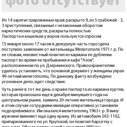
Из 14 зарегистрированных краж раскрыто 9, из 5 грабежей - 3,
3 преступления, связанные с незаконным оборотом
наркотических средств, раскрыты полностью.
Паспорта и кошельки у воров пользуются спросом
15 января около 17 часов в дежурную часть горотдела
поступило заявление от жительницы Мелитополя 1971 г. р. По
ее словам, неизвестный похитил из кармана ее дубленки
паспорт во время ее пребывания в кафе "Азов",
расположенном по ул. Дзержинского. Правоохранителям
удалось установить, что основной документ у женщины украл
49-летний мелитополец. По данному факту возбуждено
уголовное дело, идет следствие.
Чуть ранее в тот же день о краже паспорта из кармана куртки,
которая произошла еще в декабре минувшего года на
центральном рынке, заявила 20-летняя жительница города. И
в этом случае сотрудники милиции оперативно установили
подозреваемого. Им оказался мелитополец 1963 г. р. В вину
мужчине вменяют еще одну кражу. Из автомобиля ЗАЗ-1102,
припаркованного по ул. Крупской, он похитил барсетку с