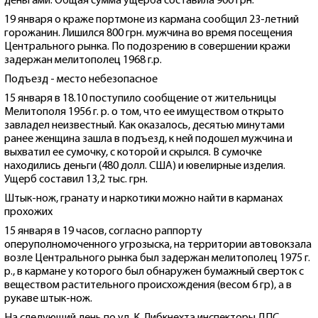
деньгами. Общая сумма ущерба составила 900 грн.
19 января о краже портмоне из кармана сообщил 23-летний
горожанин. Лишился 800 грн. мужчина во время посещения
Центрального рынка. По подозрению в совершении кражи
задержан мелитополец 1968 г.р.
Подъезд - место небезопасное
15 января в 18.10 поступило сообщение от жительницы
Мелитополя 1956 г. р. о том, что ее имуществом открыто
завладел неизвестный. Как оказалось, десятью минутами
ранее женщина зашла в подъезд, к ней подошел мужчина и
выхватил ее сумочку, с которой и скрылся. В сумочке
находились деньги (480 долл. США) и ювелирные изделия.
Ущерб составил 13,2 тыс. грн.
Штык-нож, гранату и наркотики можно найти в карманах
прохожих
15 января в 19 часов, согласно раппорту
оперуполномоченного угрозыска, на территории автовокзала
возле Центрального рынка был задержан мелитополец 1975 г.
р., в кармане у которого был обнаружен бумажный сверток с
веществом растительного происхождения (весом 6 гр), а в
рукаве штык-нож.