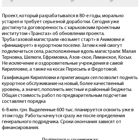
Проект, который разрабатывался в 80-е годы, морально
устарел и требует серьезной доработки. Сегодня уже
достигнута договоренность с харьковским проектным
институтом «Трансгаз» об обновлении проекта.
Труба газовой магистрали «возьмет старт» в Акимовке и
«финиширует» в курортном поселке. Затем к ней смогут
подключиться села, расположенные вдоль магистрали: Малая
Терновка, Шелюги, Ефремовка, Азов-ское, Лиманское, Косых.
Не исключение и оздоровительные учреждения в самой
Кирилловке, а также на косах Пересыпь и Федотовой.
Газификация Кирилловки и прилегающих сел позволит поднять
курортное обслуживание на новый, более качественный
уровень, а значит, пополнить местные и районный бюджеты.
Общая стоимость работ по предварительным подсчетам
составляет порядка
6-8 млн. грн. Выделенные 600 тыс. планируется освоить уже в
этом году. Работы начнутся сразу же после определения
генерального подрядчика. Сроки окончания зависят от
финансирования.