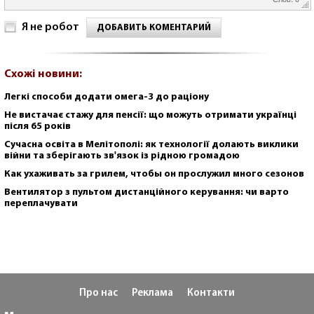
Я не робот
ДОБАВИТЬ КОМЕНТАРИЙ
Схожі новини:
Легкі способи додати омега-3 до раціону
Не вистачає стажу для пенсії: що можуть отримати українці
після 65 років
Сучасна освіта в Мелітополі: як технології долають виклики
війни та зберігають зв'язок із рідною громадою
Как ухаживать за грилем, чтобы он прослужил много сезонов
Вентилятор з пультом дистанційного керування: чи варто
переплачувати
Про нас
Реклама
Контакти