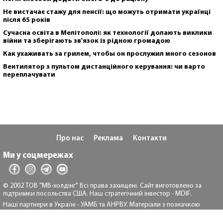
Не вистачає стажу для пенсії: що можуть отримати українці
після 65 років
Сучасна освіта в Мелітополі: як технології долають виклики
війни та зберігають зв'язок із рідною громадою
Как ухаживать за грилем, чтобы он прослужил много сезонов
Вентилятор з пультом дистанційного керування: чи варто
переплачувати
Про нас
Реклама
Контакти
Ми у соцмережах
© 2002 ТОВ "МВ-холдінг" Всі права захищені. Сайт виготовлено за
підтримки посольства США. Наш стратегічний інвестор - MDIF.
Наші партнери в Україні - УАМБ та АНРВУ. Матеріали з позначкою
"Реклама" та "*" розміщуються на правах реклами.