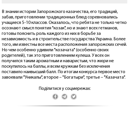
В знании истории Запорожского казачества, его традиций,
забав, приготовлении традиционных блюд соревновались
учащиеся 5-10 классов. Оказалось, что ребята не только четко
осознают смысл понятия "козак", но и знают всех гетманов,
готовы пояснить роль каждого из них в борьбе за
независимость и в строительстве государства Украина. Более
того, им известны все места расположения запорожских сечей.
Но чем особенно удивили "козачата" (особенно своих
родителей), так это приготовлением кулеша. У всех он
получился таким ароматным и наваристым, что жюри не
поскупилось на баллы, и всем кружкам без исключения
поставило наивысший балл. По итогам конкурса первое место
завоевали "Уникалы", второе – "Богатыри", третье – "Казачата".
Поділитися у соцмережах: