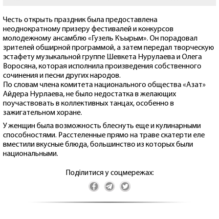
Честь открыть праздник была предоставлена
неоднократному призеру фестивалей и конкурсов
молодежному ансамблю «Гузель Къырым». Он порадовал
зрителей обширной программой, а затем передал творческую
эстафету музыкальной группе Шевкета Нурулаева и Олега
Воросяна, которая исполнила произведения собственного
сочинения и песни других народов.
По словам члена комитета национального общества «Азат»
Айдера Нурлаева, не было недостатка в желающих
поучаствовать в коллективных танцах, особенно в
зажигательном хоране.
У женщин была возможность блеснуть еще и кулинарными
способностями. Расстеленные прямо на траве скатерти еле
вместили вкусные блюда, большинство из которых были
национальными.
Поділитися у соцмережах: