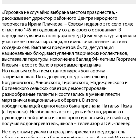
«Гирсовка не случайно выбрана местом празднества, -
рассказывает директор районного Центра народного
творчества Ирина Плачкова. – Совсем недавно это село тоже
отметило 145-ю годовщину со дня своего основания». В
народном гулянии на площади перед Домом культуры приняли
участие не только гирсовцы, но и многочисленные гости из
соседних сел. Выставки предметов быта, дегустация
национальных блюд, выступления творческих коллективов,
выставка литературы, исполнение баллад 94- летним Георгием
Яневым – все это было в программе праздника.
Но главным событием стал конкурс «Болгарочка -
тавричаночка». Пять девушек, представительниц
Богдановского, Анновского, Гирсовского, Надежденского и
Ботиевского сельских советов демонстрировали
разнообразные таланты и состязались в умении плести
мартенички (национальные обереги). В итоге
победительницей единогласно была признана Наталья Нема
(с. Гирсовка). Не обошлось в этот день и без подарков: от
руководителей района и спонсоров гирсовский детский сад
получил водонагреватель, школа – телевизор и DVD-плейер.
Не с пустыми руками на праздник приехал и председатель