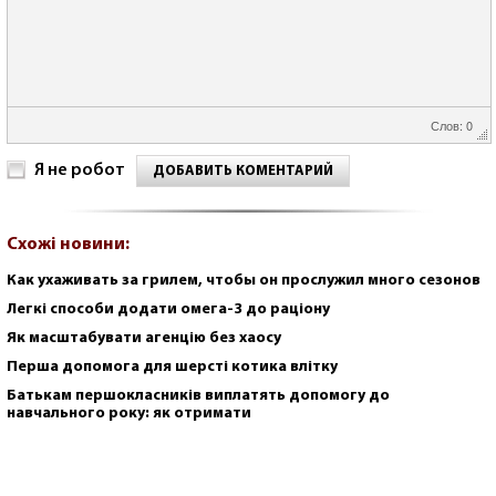
Слов: 0
Я не робот
ДОБАВИТЬ КОМЕНТАРИЙ
Схожі новини:
Как ухаживать за грилем, чтобы он прослужил много сезонов
Легкі способи додати омега-3 до раціону
Як масштабувати агенцію без хаосу
Перша допомога для шерсті котика влітку
Батькам першокласників виплатять допомогу до
навчального року: як отримати