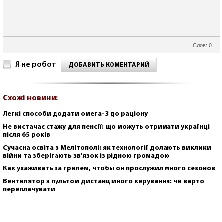
Слов: 0
Я не робот
ДОБАВИТЬ КОМЕНТАРИЙ
Схожі новини:
Легкі способи додати омега-3 до раціону
Не вистачає стажу для пенсії: що можуть отримати українці
після 65 років
Сучасна освіта в Мелітополі: як технології долають виклики
війни та зберігають зв'язок із рідною громадою
Как ухаживать за грилем, чтобы он прослужил много сезонов
Вентилятор з пультом дистанційного керування: чи варто
переплачувати