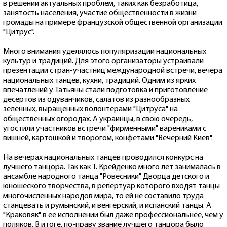
в решении актуальных проблем, таких как безработица,
занятость населения, участие общественности в жизни
громады на примере французской общественной организации
"Цитрус".
Много внимания уделялось популяризации национальных
культур и традиций. Для этого организаторы устраивали
презентации стран-участниц международной встречи, вечера
национальных танцев, кухни, традиций. Одним из ярких
впечатлений у Татьяны стали подготовка и приготовление
десертов из одуванчиков, салатов из разнообразных
зеленных, выращенных волонтерами "Цитруса" на
общественных огородах. А украинцы, в свою очередь,
угостили участников встречи "фирменными" варениками с
вишней, картошкой и творогом, конфетами "Вечерний Киев".
На вечерах национальных танцев проводился конкурс на
лучшего танцора. Так как Т. Крейденко много лет занималась в
ансамбле народного танца "Ровесники" Дворца детского и
юношеского творчества, в репертуар которого входят танцы
многочисленных народов мира, то ей не составило труда
станцевать и румынский, и венгерский, и испанский танцы. А
"Краковяк" в ее исполнении был даже профессиональнее, чем у
поляков. В итоге, по-праву звание лучшего танцора было