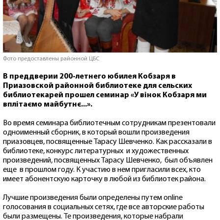
Фото предоставлены районной ЦБС
В преддверии 200-летнего юбилея Кобзаря в
Приазовской районной библиотеке для сельских
библиотекарей прошел семинар «У вінок Кобзаря ми
вплітаємо майбутнє...».
Во время семинара библиотечным сотрудникам презентовали
одноименный сборник, в который вошли произведения
приазовцев, посвященные Тарасу Шевченко. Как рассказали в
библиотеке, конкурс литературных и художественных
произведений, посвященных Тарасу Шевченко, был объявлен
еще в прошлом году. К участию в нем пригласили всех, кто
имеет абонентскую карточку в любой из библиотек района.
Лучшие произведения были определены путем online
голосования в социальных сетях, где все авторские работы
были размещены. Те произведения, которые набрали