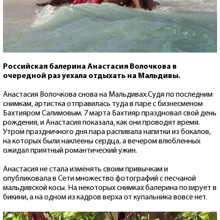
Российская балерина Анастасия Волочкова в
очередной раз уехала отдыхать на Мальдивы.
Анастасия Волочкова снова на Мальдивах.Судя по последним
снимкам, артистка отправилась туда в паре с бизнесменом
Бахтияром Салимовым. 7 марта Бахтияр праздновал свой день
рождения, и Анастасия показала, как они проводят время.
Утром праздничного дня пара распивала напитки из бокалов,
на которых были наклеены сердца, а вечером влюбленных
ожидал приятный романтический ужин.
Анастасия не стала изменять своим привычкам и
опубликовала в Сети множество фотографий с песчаной
мальдивской косы. На некоторых снимках балерина позирует в
бикини, а на одном из кадров верха от купальника вовсе нет.