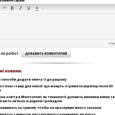
комментарий:
Слов
 не робот
ДОБАВИТЬ КОМЕНТАРИЙ
жі новини:
і способи додати омега-3 до раціону
истачає стажу для пенсії: що можуть отримати українці після 65
в
сна освіта в Мелітополі: як технології долають виклики війни та
ігають зв'язок із рідною громадою
ухаживать за грилем, чтобы он прослужил много сезонов
илятор з пультом дистанційного керування: чи варто