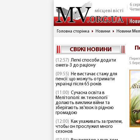
6 сер
Четве
місцеві вісті
Нов
Головна сторінка
Новини
Новини Мел
П
СВІЖІ НОВИНИ
Перегл
(12:57)
Легкі способи додати
5 бере
омега-3 до раціону
(09:55)
Не вистачає стажу для
пенсії: що можуть отримати
українці після 65 років
(11:00)
Сучасна освіта в
Мелітополі: як технології
долають виклики війни та
зберігають зв'язок із рідною
громадою
(12:00)
Как ухаживать за грилем,
чтобы он прослужил много
сезонов