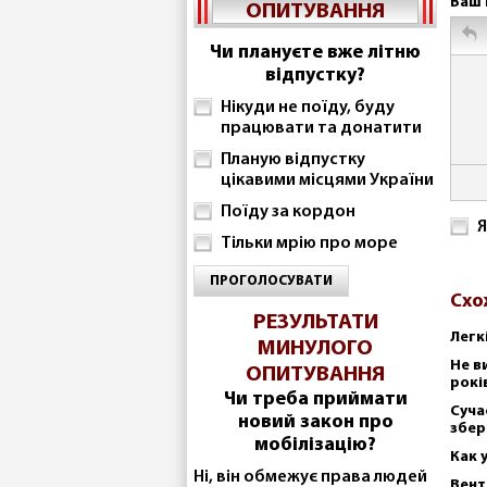
Ваш 
ОПИТУВАННЯ
Чи плануєте вже літню
відпустку?
Нікуди не поїду, буду
працювати та донатити
Планую відпустку
цікавими місцями України
Поїду за кордон
Я
Тільки мрію про море
ПРОГОЛОСУВАТИ
Схо
РЕЗУЛЬТАТИ
Легк
МИНУЛОГО
Не в
ОПИТУВАННЯ
рокі
Чи треба приймати
Суча
новий закон про
збер
мобілізацію?
Как 
Ні, він обмежує права людей
Вент