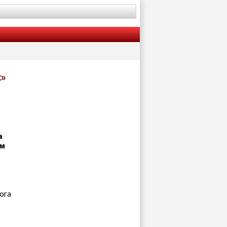
с»
а
ом
ога