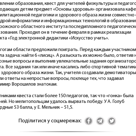
влении образования, квест для учителей физкультуры и педагого
одающих детям предмет «Основы здоровья» организовала каф
илитационной педагогики и здорового образа жизни совместно 
дрой информатики и информационных технологий в образовани
рожского областного института последипломного педагогическ
зования. Проходил он в течение февраля в рамках реализации
кта «Год электронной дидактики «Искусство учить».
гогам области предложили поиграть. Перед каждым участником
ла задача: найти 6 «лисиц». А разыскать их можно было, ответив 
рзные вопросы и выполнив увлекательные задания организатор
та. Все задания так или иначе касались либо спортивной тематики
 здорового образа жизни. Так, учителя создавали демотиваторы
ли ответы на непростые вопросы, похлеще тех, что задавал
имир Ворошилов знатокам.
тниками квеста стали более 150 педагогов, так что «гонка» была
чей. Но мелитопольцам удалось вырвать победу. У А. Голуб
рдные 53 балла, у Е. Мельник – 51,5.
Поділитися у соцмережах: