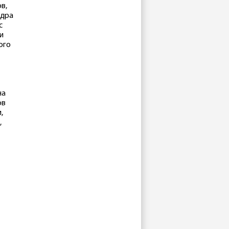
в,
едра
с
и
ого
на
ов
,
,