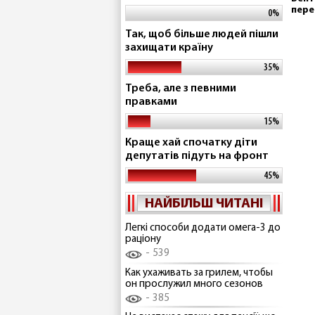
пере
0%
Так, щоб більше людей пішли
захищати країну
35%
Треба, але з певними
правками
15%
Краще хай спочатку діти
депутатів підуть на фронт
45%
НАЙБІЛЬШ ЧИТАНІ
Легкі способи додати омега-3 до
раціону
539
Как ухаживать за грилем, чтобы
он прослужил много сезонов
385