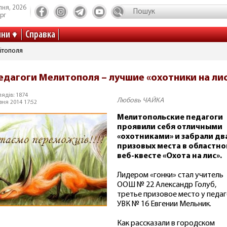
пня, 2026
рг
ини
Справка
ітополя
едагоги Мелитополя – лучшие «охотники на ли
ядів: 1874
Любовь ЧАЙКА
зня 2014 17:52
Мелитопольские педагоги
проявили себя отличными
«охотниками» и забрали дв
призовых места в областн
веб-квесте «Охота на лис».
Лидером «гонки» стал учитель
ООШ № 22 Александр Голуб,
третье призовое место у педаг
УВК № 16 Евгении Мельник.
Как рассказали в городском