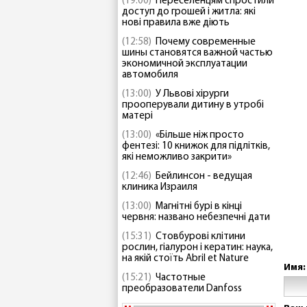
(19:00)
Переселенцям спростили
доступ до грошей і житла: які
нові правила вже діють
(12:58)
Почему современные
шины становятся важной частью
экономичной эксплуатации
автомобиля
(13:00)
У Львові хірурги
прооперували дитину в утробі
матері
(13:00)
«Більше ніж просто
фентезі: 10 книжок для підлітків,
які неможливо закрити»
(12:46)
Бейлинсон - ведущая
клиника Израиля
(13:00)
Магнітні бурі в кінці
червня: названо небезпечні дати
(15:31)
Стовбурові клітини
рослин, гіалурон і кератин: наука,
на якій стоїть Abril et Nature
Имя:
(15:21)
Частотные
преобразователи Danfoss