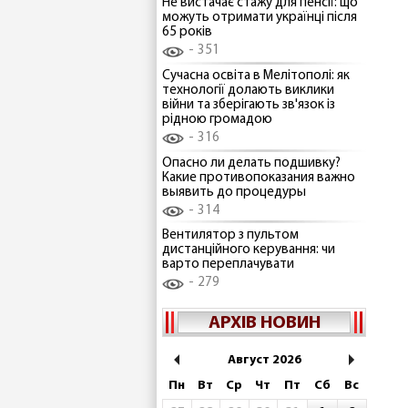
Не вистачає стажу для пенсії: що
можуть отримати українці після
65 років
351
Сучасна освіта в Мелітополі: як
технології долають виклики
війни та зберігають зв'язок із
рідною громадою
316
Опасно ли делать подшивку?
Какие противопоказания важно
выявить до процедуры
314
Вентилятор з пультом
дистанційного керування: чи
варто переплачувати
279
АРХІВ НОВИН
Август 2026
Пн
Вт
Ср
Чт
Пт
Сб
Вс