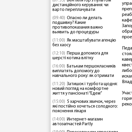
(07:55)
Вентилятор з пультом
упра
дистанційного керування: чи
преп
варто переплачувати
реаб
(09:40)
Опасно ли делать
кафе
подшивку? Какие
Запо
противопоказания важно
обра
выявить до процедуры
прое
(11:00)
Як масштабувати агенцію
без хаосу
Педа
(12:10)
Перша допомога для
стоя
шерсті котика влітку
каве
квес
(16:00)
Батькам першокласників
либо
виплатять допомогу до
навчального року: як отримати
иска
Влад
(11:20)
Затишок і турбота щодня:
новий погляд на комфортне
Учас
життя у пансіонаті “Едем”
горя
(15:00)
5 харчових звичок, через
реко
які постійно хочеться солодкого:
пояснення лікаря
(14:00)
Интернет-магазин
автозапчастей Partly