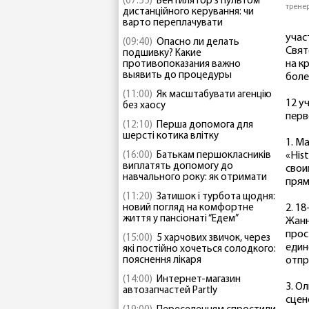
(07:55)
Вентилятор з пультом
трене
дистанційного керування: чи
варто переплачувати
учас
(09:40)
Опасно ли делать
Свят
подшивку? Какие
на к
противопоказания важно
выявить до процедуры
боле
(11:00)
Як масштабувати агенцію
12 у
без хаосу
перв
(12:10)
Перша допомога для
шерсті котика влітку
1. М
(16:00)
Батькам першокласників
«Ніs
виплатять допомогу до
свои
навчального року: як отримати
прям
(11:20)
Затишок і турбота щодня:
новий погляд на комфортне
2. 1
життя у пансіонаті “Едем”
Жанн
прос
(15:00)
5 харчових звичок, через
един
які постійно хочеться солодкого:
пояснення лікаря
отпр
(14:00)
Интернет-магазин
3. О
автозапчастей Partly
сцен