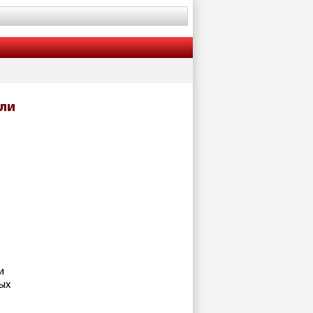
или
и
ых