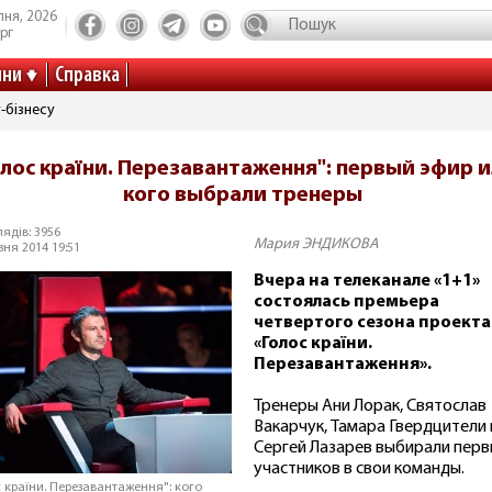
пня, 2026
рг
ини
Справка
-бізнесу
олос країни. Перезавантаження": первый эфир 
кого выбрали тренеры
ядів: 3956
Мария ЭНДИКОВА
зня 2014 19:51
Вчера на телеканале «1+1»
состоялась премьера
четвертого сезона проекта
«Голос країни.
Перезавантаження».
Тренеры Ани Лорак, Святослав
Вакарчук, Тамара Гвердцители 
Сергей Лазарев выбирали перв
участников в свои команды.
с країни. Перезавантаження": кого