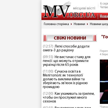
6 сер
Четве
місцеві вісті
Нов
Головна сторінка
Новини
Новини шоу
"Г
СВІЖІ НОВИНИ
(12:57)
Легкі способи додати
омега-3 до раціону
Перегл
4 бере
(09:55)
Не вистачає стажу для
пенсії: що можуть отримати
українці після 65 років
(11:00)
Сучасна освіта в
Мелітополі: як технології
долають виклики війни та
зберігають зв'язок із рідною
громадою
(12:00)
Как ухаживать за грилем,
чтобы он прослужил много
сезонов
"Голо