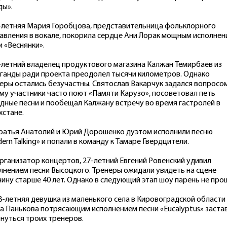
ды».
6-летняя Мария Горобцова, представительница фольклорного
авления в вокале, покорила сердце Ани Лорак мощным исполне
и «Веснянки».
7-летний владелец продуктового магазина Калжан Темирбаев из
ганды ради проекта преодолел тысячи километров. Однако
еры остались безучастны. Святослав Вакарчук задался вопросом
му участники часто поют «Памяти Карузо», посоветовал петь
дные песни и пообещал Калжану встречу во время гастролей в
хстане.
Братья Анатолий и Юрий Дорошенко дуэтом исполнили песню
ern Talking» и попали в команду к Тамаре Гвердцители.
Организатор концертов, 27-летний Евгений Ровенский удивил
лнением песни Высоцкого. Тренеры ожидали увидеть на сцене
ину старше 40 лет. Однако в следующий этап шоу парень не про
18-летняя девушка из маленького села в Кировоградской области
а Панькова потрясающим исполнением песни «Eucalyptus» заста
нуться троих тренеров.