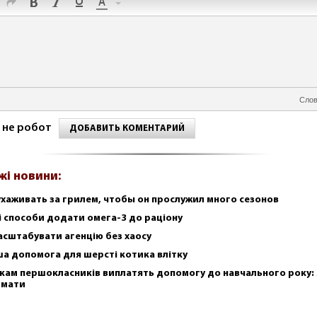
Слов
 не робот
ДОБАВИТЬ КОМЕНТАРИЙ
жі новини:
ухаживать за грилем, чтобы он прослужил много сезонов
і способи додати омега-3 до раціону
асштабувати агенцію без хаосу
а допомога для шерсті котика влітку
кам першокласників виплатять допомогу до навчального року: 
имати