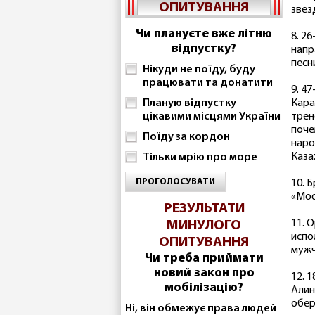
ОПИТУВАННЯ
звез
Чи плануєте вже літню
8. 2
відпустку?
напр
песн
Нікуди не поїду, буду
працювати та донатити
9. 4
Планую відпустку
Кара
цікавими місцями України
трен
поче
Поїду за кордон
наро
Каза
Тільки мрію про море
ПРОГОЛОСУВАТИ
10. 
«Mod
РЕЗУЛЬТАТИ
11. 
МИНУЛОГО
испо
ОПИТУВАННЯ
мужч
Чи треба приймати
новий закон про
12. 
мобілізацію?
Алин
обер
Ні, він обмежує права людей