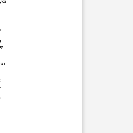
ука
г
й
му
 от
с
.
а