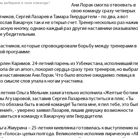
ры выбирали в свои команды?
Ани Лорак смогла отвоевать в
свою команду сразу четверых
тников, Сергей Лазарев и Тамара Гвердцители – по два, а вот
ослав Вакарчук так и не открыл счет. Тренер несколько раз нажи
расную кнопку, однако каждый раз другие наставники оказывалис
е убедительным.
частников, которые спровоцировали борьбу между тренерами в
ой программе:
арлен Каримов. 24-летний парень из Узбекистана, исполнивший п
toria de un amor», покорил сердца сразу трех тренеров, но выбра
м наставником Ани Лорак. Что было вполне ожидаемо: певица в
о смысле слов упала к ногам участника.
8-летняя Ольга Мельник зажигательно исполнила «Желтые ботин
ы Агузаровой, заставив Сергея Лазарева пуститься в пляс. «Ты
то обязана быть в моей команде! Ты пела мне, я пел тебе, это бы
ение!», - уверено заявил Лазарев, лишив девушку возможности
авиться в команду к Вакарчуку или Гвердцители.
льга Жмурина – 25-летняя киевлянка готовилась к выступлению н
е «Голоса» целых полгода. Великолепно исполнив лирическую «All