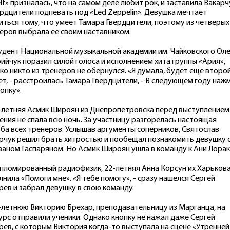
lf» призналась, что на самом деле любит рок, и заставила Вакарч
ердцители подпевать под «Led Zeppelin». Девушка мечтает
иться тому, что умеет Тамара Гвердцители, поэтому из четверых
еров выбрала ее своим наставником.
тудент Национальной музыкальной академии им. Чайковского Оле
ийчук поразил силой голоса и исполнением хита группы «Ария»,
ко никто из тренеров не обернулся. «Я думала, будет еще второ
ет, - расстроилась Тамара Гвердцители, - В следующем году наж
нопку».
0-летняя Асмик Широян из Днепропетровска перед выступлением
ения не спала всю ночь. За участницу разгорелась настоящая
ба всех тренеров. Услышав аргументы соперников, Святослав
рчук решил брать хитростью и пообещал познакомить девушку 
аном Гаспаряном. Но Асмик Широян ушла в команду к Ани Лорак
ипломированный радиофизик, 22-летняя Анна Корсун их Харьков
лнила «Помоги мне». «Я тебе помогу», - сразу нашелся Сергей
рев и забрал девушку в свою команду.
4-летнюю Викторию Брехар, преподавательницу из Марганца, на
урс отправили ученики. Однако кнопку не нажал даже Сергей
рев, с которым Виктория когда-то выступала на сцене «Утренней