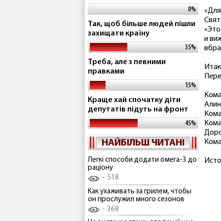
0%
«Для
Свят
Так, щоб більше людей пішли
«Это
захищати країну
и ви
35%
вбра
Треба, але з певними
Итак
правками
Пере
15%
Кома
Краще хай спочатку діти
Алин
депутатів підуть на фронт
Кома
Кома
45%
Доро
НАЙБІЛЬШ ЧИТАНІ
Кома
Легкі способи додати омега-3 до
Исто
раціону
518
Как ухаживать за грилем, чтобы
он прослужил много сезонов
368