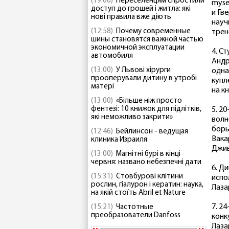
(19:00)
Переселенцям спростили
myse
доступ до грошей і житла: які
и Гв
нові правила вже діють
науч
(12:58)
Почему современные
трен
шины становятся важной частью
экономичной эксплуатации
4. С
автомобиля
Андр
(13:00)
У Львові хірурги
одна
прооперували дитину в утробі
купл
матері
на к
(13:00)
«Більше ніж просто
фентезі: 10 книжок для підлітків,
5. 2
які неможливо закрити»
волн
борь
(12:46)
Бейлинсон - ведущая
Вака
клиника Израиля
Джив
(13:00)
Магнітні бурі в кінці
червня: названо небезпечні дати
6. Д
(15:31)
Стовбурові клітини
испо
рослин, гіалурон і кератин: наука,
Лаза
на якій стоїть Abril et Nature
7. 2
(15:21)
Частотные
преобразователи Danfoss
конк
Лаза