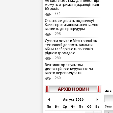
Не вистачає стажу для пенсії: що
можуть отримати українці після
65 років
331
Опасно ли делать подшивку?
Какие противопоказания важно
выявить до процедуры
298
Сучасна освіта в Мелітополі: як
технології долають виклики
війни та зберігають зв'язок із
рідною громадою
280
Вентилятор з пультом
дистанційного керування: чи
варто переплачувати
260
АРХІВ НОВИН
Имя:
Август 2026
Ваш 
Пн
Вт
Ср
Чт
Пт
Сб
Вс