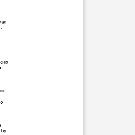
мал
ь
есню
л
ки»
ло
а
 by