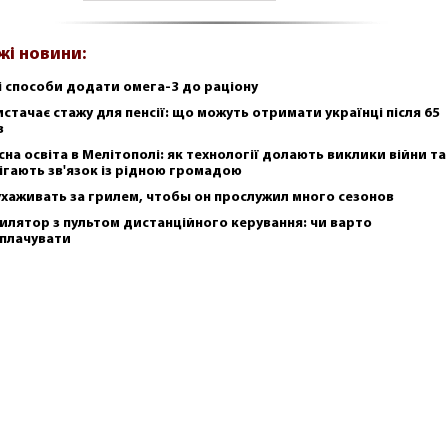
жі новини:
і способи додати омега-3 до раціону
истачає стажу для пенсії: що можуть отримати українці після 65
в
сна освіта в Мелітополі: як технології долають виклики війни та
ігають зв'язок із рідною громадою
ухаживать за грилем, чтобы он прослужил много сезонов
илятор з пультом дистанційного керування: чи варто
плачувати