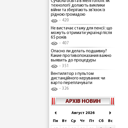
Сучасна освіта в Мелітополі: як
технології долають виклики
війни та зберігають зв'язок із
рідною громадою
420
Не вистачає стажу для пенсії: що
можуть отримати українці після
65 років
407
Опасно ли делать подшивку?
Какие противопоказания важно
выявить до процедуры
351
Вентилятор з пультом
дистанційного керування: чи
варто переплачувати
326
АРХІВ НОВИН
Август 2026
Пн
Вт
Ср
Чт
Пт
Сб
Вс