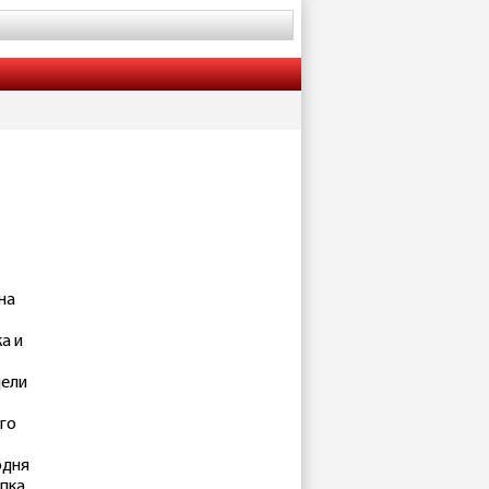
на
а и
дели
го
одня
ыпка