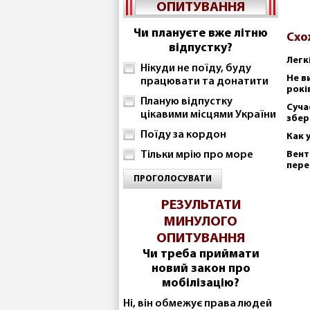
ОПИТУВАННЯ
Чи плануєте вже літню
Схо
відпустку?
Легк
Нікуди не поїду, буду
Не в
працювати та донатити
рокі
Планую відпустку
Суча
цікавими місцями України
збер
Поїду за кордон
Как 
Тільки мрію про море
Вент
пере
ПРОГОЛОСУВАТИ
РЕЗУЛЬТАТИ
МИНУЛОГО
ОПИТУВАННЯ
Чи треба приймати
новий закон про
мобілізацію?
Ні, він обмежує права людей