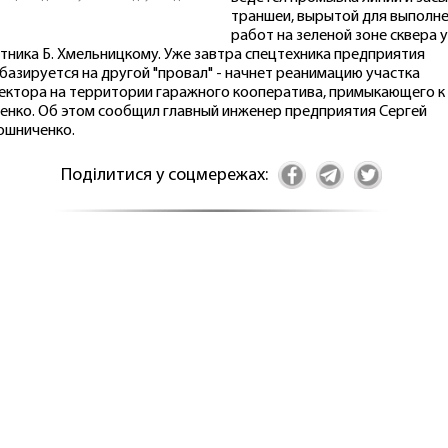
траншеи, вырытой для выполн
работ на зеленой зоне сквера у
тника Б. Хмельницкому. Уже завтра спецтехника предприятия
базируется на другой "провал" - начнет реанимацию участка
ектора на территории гаражного кооператива, примыкающего к 
енко. Об этом сообщил главный инженер предприятия Сергей
шниченко.
Поділитися у соцмережах: