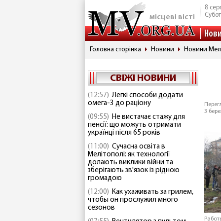
8 сер
Субо
місцеві вісті
Нов
Головна сторінка
Новини
Новини Мел
СВІЖІ НОВИНИ
(12:57)
Легкі способи додати
омега-3 до раціону
Перегл
3 бере
(09:55)
Не вистачає стажу для
пенсії: що можуть отримати
українці після 65 років
(11:00)
Сучасна освіта в
Мелітополі: як технології
долають виклики війни та
зберігають зв'язок із рідною
громадою
(12:00)
Как ухаживать за грилем,
чтобы он прослужил много
сезонов
Работ