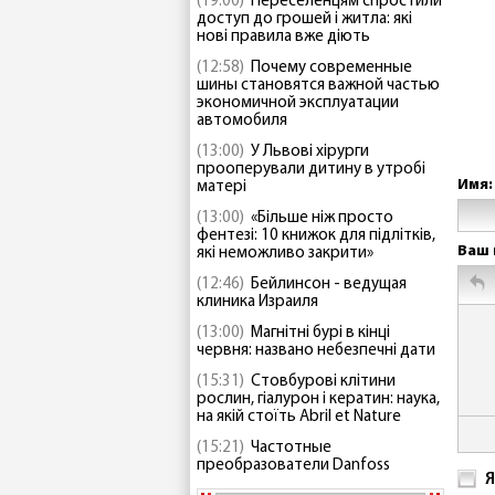
(19:00)
Переселенцям спростили
доступ до грошей і житла: які
нові правила вже діють
(12:58)
Почему современные
шины становятся важной частью
экономичной эксплуатации
автомобиля
(13:00)
У Львові хірурги
прооперували дитину в утробі
Имя:
матері
(13:00)
«Більше ніж просто
фентезі: 10 книжок для підлітків,
Ваш 
які неможливо закрити»
(12:46)
Бейлинсон - ведущая
клиника Израиля
(13:00)
Магнітні бурі в кінці
червня: названо небезпечні дати
(15:31)
Стовбурові клітини
рослин, гіалурон і кератин: наука,
на якій стоїть Abril et Nature
(15:21)
Частотные
преобразователи Danfoss
Я