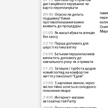
(07:55)
Вентилятор з пультом
дистанційного керування: чи
варто переплачувати
памя
(09:40)
Опасно ли делать
пере
подшивку? Какие
колл
противопоказания важно
выявить до процедуры
Осип
Миро
(11:00)
Як масштабувати агенцію
без хаосу
(12:10)
Перша допомога для
шерсті котика влітку
(16:00)
Батькам першокласників
виплатять допомогу до
навчального року: як отримати
(11:20)
Затишок і турбота щодня:
новий погляд на комфортне
життя у пансіонаті “Едем”
(15:00)
5 харчових звичок, через
які постійно хочеться солодкого:
пояснення лікаря
(14:00)
Интернет-магазин
автозапчастей Partly