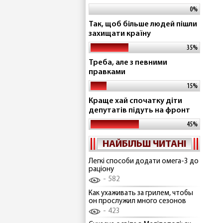
0%
Так, щоб більше людей пішли
захищати країну
35%
Треба, але з певними
правками
15%
Краще хай спочатку діти
депутатів підуть на фронт
45%
НАЙБІЛЬШ ЧИТАНІ
Легкі способи додати омега-3 до
раціону
582
Как ухаживать за грилем, чтобы
он прослужил много сезонов
423