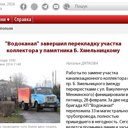
пня, 2026
та
ини
Справка
ітополя
"Водоканал" завершил перекладку участка
коллектора у памятника Б. Хмельницкому
ядів: 1582
Наталья ДЯТКОВА
зня 2014 11:40
Работы по замене участка
канализационного коллектора 
пр. Б. Хмельницкого (между
перекрестками с ул. Вакуленчук
Менжинского) финишировали в
пятницу, 28 февраля. За две не
бригада КП "Водоканал"
переложила 33 м магистрально
трубопровода, полностью
пришедшего в негодность. Сег
ведется промывка линии и зас
ы проводили чуть более двух недель.