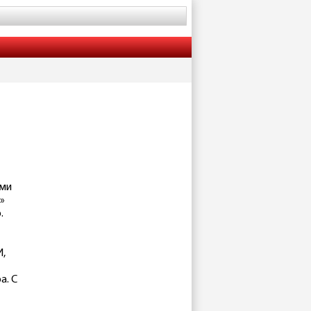
ими
»
.
И,
а. С