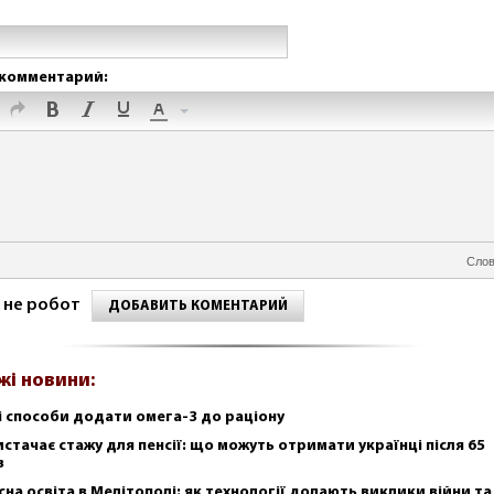
комментарий:
Слов
 не робот
ДОБАВИТЬ КОМЕНТАРИЙ
жі новини:
і способи додати омега-3 до раціону
истачає стажу для пенсії: що можуть отримати українці після 65
в
сна освіта в Мелітополі: як технології долають виклики війни та