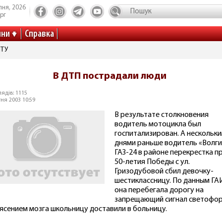
пня, 2026
рг
ини
Справка
ІТУ
В ДТП пострадали люди
ядів: 1115
тня 2003 10:59
В результате столкновения
водитель мотоцикла был
госпитализирован. А нескольк
днями раньше водитель «Волги
ГАЗ-24 в районе перекрестка пр
50-летия Победы с ул.
Гризодубовой сбил девочку-
шестиклассницу. По данным ГА
она перебегала дорогу на
запрещающий сигнал светофор
ясением мозга школьницу доставили в больницу.