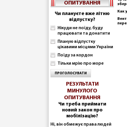
ОПИТУВАННЯ
збер
Как 
Чи плануєте вже літню
Вент
відпустку?
пере
Нікуди не поїду, буду
працювати та донатити
Планую відпустку
цікавими місцями України
Поїду за кордон
Тільки мрію про море
ПРОГОЛОСУВАТИ
РЕЗУЛЬТАТИ
МИНУЛОГО
ОПИТУВАННЯ
Чи треба приймати
новий закон про
мобілізацію?
Ні, він обмежує права людей