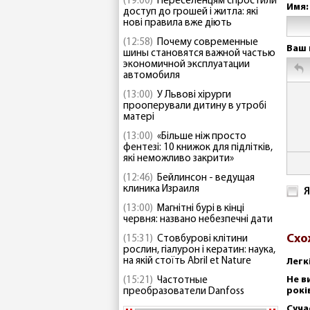
(19:00)
Переселенцям спростили
Имя:
доступ до грошей і житла: які
нові правила вже діють
(12:58)
Почему современные
Ваш 
шины становятся важной частью
экономичной эксплуатации
автомобиля
(13:00)
У Львові хірурги
прооперували дитину в утробі
матері
(13:00)
«Більше ніж просто
фентезі: 10 книжок для підлітків,
які неможливо закрити»
(12:46)
Бейлинсон - ведущая
клиника Израиля
Я
(13:00)
Магнітні бурі в кінці
червня: названо небезпечні дати
Схо
(15:31)
Стовбурові клітини
рослин, гіалурон і кератин: наука,
на якій стоїть Abril et Nature
Легк
Не в
(15:21)
Частотные
рокі
преобразователи Danfoss
Суча