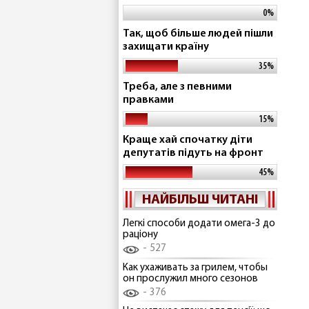
0%
Так, щоб більше людей пішли
захищати країну
35%
Треба, але з певними
правками
15%
Краще хай спочатку діти
депутатів підуть на фронт
45%
НАЙБІЛЬШ ЧИТАНІ
Легкі способи додати омега-3 до
раціону
527
Как ухаживать за грилем, чтобы
он прослужил много сезонов
376