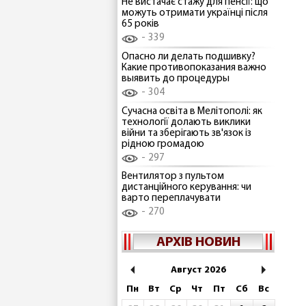
Не вистачає стажу для пенсії: що
можуть отримати українці після
65 років
339
Опасно ли делать подшивку?
Какие противопоказания важно
выявить до процедуры
304
Сучасна освіта в Мелітополі: як
технології долають виклики
війни та зберігають зв'язок із
рідною громадою
297
Вентилятор з пультом
дистанційного керування: чи
варто переплачувати
270
АРХІВ НОВИН
Август 2026
Пн
Вт
Ср
Чт
Пт
Сб
Вс