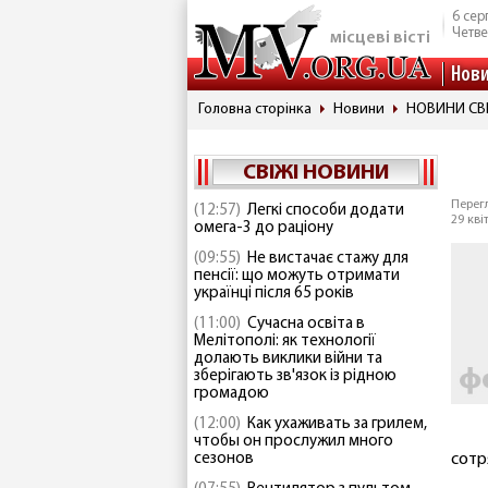
6 сер
Четве
місцеві вісті
Нов
Головна сторінка
Новини
НОВИНИ СВ
СВІЖІ НОВИНИ
Перегл
(12:57)
Легкі способи додати
29 кві
омега-3 до раціону
(09:55)
Не вистачає стажу для
пенсії: що можуть отримати
українці після 65 років
(11:00)
Сучасна освіта в
Мелітополі: як технології
долають виклики війни та
зберігають зв'язок із рідною
громадою
(12:00)
Как ухаживать за грилем,
чтобы он прослужил много
сезонов
сотр