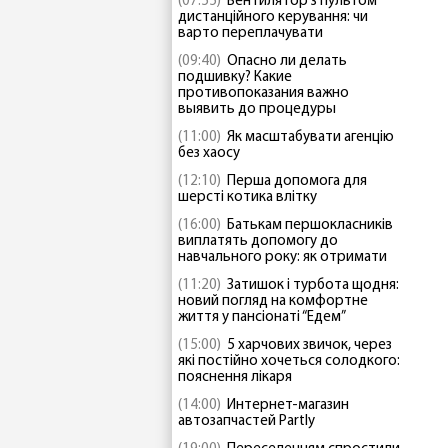
(07:55)
Вентилятор з пультом
дистанційного керування: чи
варто переплачувати
(09:40)
Опасно ли делать
подшивку? Какие
противопоказания важно
выявить до процедуры
(11:00)
Як масштабувати агенцію
без хаосу
(12:10)
Перша допомога для
шерсті котика влітку
(16:00)
Батькам першокласників
виплатять допомогу до
навчального року: як отримати
(11:20)
Затишок і турбота щодня:
новий погляд на комфортне
життя у пансіонаті “Едем”
(15:00)
5 харчових звичок, через
які постійно хочеться солодкого:
пояснення лікаря
(14:00)
Интернет-магазин
автозапчастей Partly