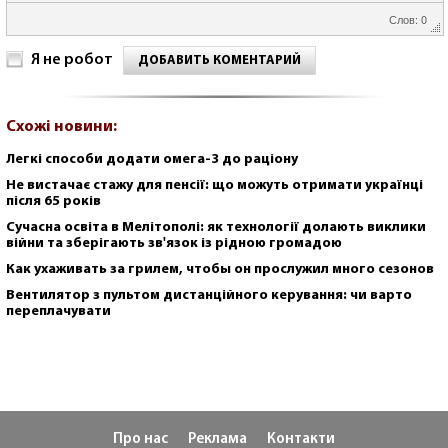
Слов: 0
Я не робот
ДОБАВИТЬ КОМЕНТАРИЙ
Схожі новини:
Легкі способи додати омега-3 до раціону
Не вистачає стажу для пенсії: що можуть отримати українці
після 65 років
Сучасна освіта в Мелітополі: як технології долають виклики
війни та зберігають зв'язок із рідною громадою
Как ухаживать за грилем, чтобы он прослужил много сезонов
Вентилятор з пультом дистанційного керування: чи варто
переплачувати
Про нас
Реклама
Контакти