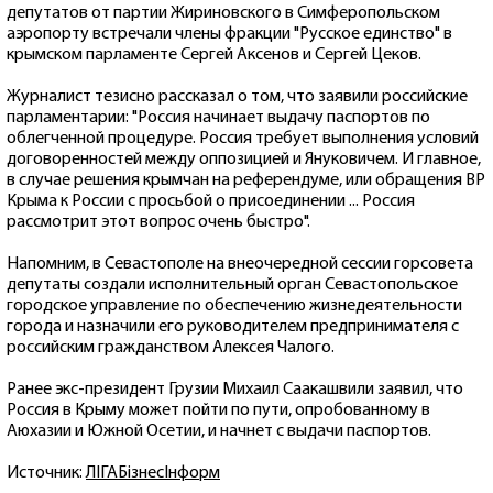
депутатов от партии Жириновского в Симферопольском
аэропорту встречали члены фракции "Русское единство" в
крымском парламенте Сергей Аксенов и Сергей Цеков.
Журналист тезисно рассказал о том, что заявили российские
парламентарии: "Россия начинает выдачу паспортов по
облегченной процедуре. Россия требует выполнения условий
договоренностей между оппозицией и Януковичем. И главное,
в случае решения крымчан на референдуме, или обращения ВР
Крыма к России с просьбой о присоединении ... Россия
рассмотрит этот вопрос очень быстро".
Напомним, в Севастополе на внеочередной сессии горсовета
депутаты создали исполнительный орган Севастопольское
городское управление по обеспечению жизнедеятельности
города и назначили его руководителем предпринимателя с
российским гражданством Алексея Чалого.
Ранее экс-президент Грузии Михаил Саакашвили заявил, что
Россия в Крыму может пойти по пути, опробованному в
Аюхазии и Южной Осетии, и начнет с выдачи паспортов.
Источник:
ЛIГАБiзнесIнформ