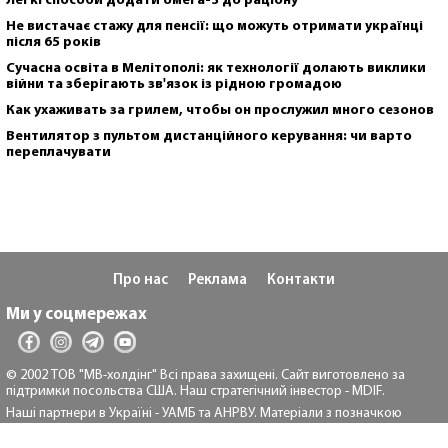
Легкі способи додати омега-3 до раціону
Не вистачає стажу для пенсії: що можуть отримати українці
після 65 років
Сучасна освіта в Мелітополі: як технології долають виклики
війни та зберігають зв'язок із рідною громадою
Как ухаживать за грилем, чтобы он прослужил много сезонов
Вентилятор з пультом дистанційного керування: чи варто
переплачувати
Про нас
Реклама
Контакти
Ми у соцмережах
© 2002 ТОВ "МВ-холдінг" Всі права захищені. Сайт виготовлено за
підтримки посольства США. Наш стратегічний інвестор - MDIF.
Наші партнери в Україні - УАМБ та АНРВУ. Матеріали з позначкою
"Реклама" та "*" розміщуються на правах реклами.