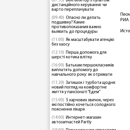
(07:55)
Вентилятор з пультом
дистанційного керування: чи
варто переплачувати
Песк
(09:40)
Опасно ли делать
РИА 
подшивку? Какие
противопоказания важно
Исто
выявить до процедуры
(11:00)
Як масштабувати агенцію
без хаосу
(12:10)
Перша допомога для
шерсті котика влітку
(16:00)
Батькам першокласників
виплатять допомогу до
навчального року: як отримати
(11:20)
Затишок і турбота щодня:
новий погляд на комфортне
життя у пансіонаті “Едем”
(15:00)
5 харчових звичок, через
які постійно хочеться солодкого:
пояснення лікаря
(14:00)
Интернет-магазин
автозапчастей Partly