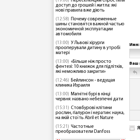
(19:00)
Переселенцям спростили
доступ до грошей і житла: які
нові правила вже діють
(12:58)
Почему современные
шины становятся важной частью
экономичной эксплуатации
автомобиля
(13:00)
У Львові хірурги
Имя:
прооперували дитину в утробі
матері
(13:00)
«Більше ніж просто
Ваш 
фентезі: 10 книжок для підлітків,
які неможливо закрити»
(12:46)
Бейлинсон - ведущая
клиника Израиля
(13:00)
Магнітні бурі в кінці
червня: названо небезпечні дати
(15:31)
Стовбурові клітини
рослин, гіалурон і кератин: наука,
на якій стоїть Abril et Nature
(15:21)
Частотные
Я
преобразователи Danfoss