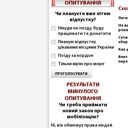
ОПИТУВАННЯ
Схо
Чи плануєте вже літню
Легк
відпустку?
Не в
Нікуди не поїду, буду
рокі
працювати та донатити
Суча
Планую відпустку
збер
цікавими місцями України
Как 
Поїду за кордон
Вент
пере
Тільки мрію про море
ПРОГОЛОСУВАТИ
РЕЗУЛЬТАТИ
МИНУЛОГО
ОПИТУВАННЯ
Чи треба приймати
новий закон про
мобілізацію?
Ні, він обмежує права людей