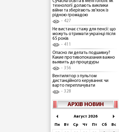
Сучасна освіта в Мелітополі: як
технології долають виклики
війни та зберігають зв'язок із
рідною громадою
427
Не вистачає стажу для пенсії: що
можуть отримати українці після
65 років
411
Опасно ли делать подшивку?
Какие противопоказания важно
выявить до процедуры
356
Вентилятор з пультом
дистанційного керування: чи
варто переплачувати
328
АРХІВ НОВИН
Август 2026
Пн
Вт
Ср
Чт
Пт
Сб
Вс