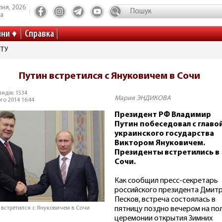
пня, 2026
та
ини
Справка
ІТУ
Путин встретился с Януковичем в Сочи
ядів: 1534
Мария ЭНДИКОВА
го 2014 16:44
Президент РФ Владимир
Путин побеседовал с главо
украинского государства
Виктором Януковичем.
Президенты встретились в
Сочи.
Как сообщил пресс-секретарь
российского президента Дмит
Песков, встреча состоялась в
пятницу поздно вечером на по
 встретился с Януковичем в Сочи
церемонии открытия Зимних