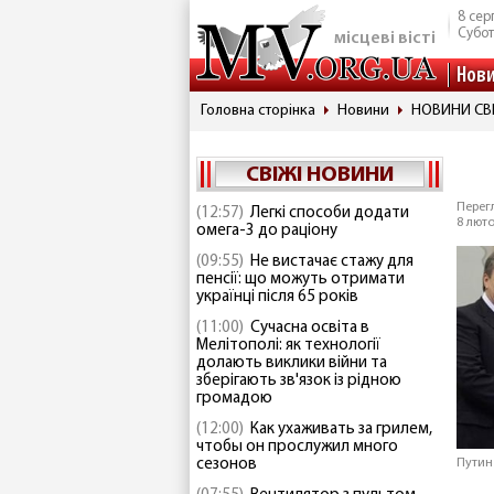
8 сер
Субо
місцеві вісті
Нов
Головна сторінка
Новини
НОВИНИ СВ
СВІЖІ НОВИНИ
Перегл
(12:57)
Легкі способи додати
8 люто
омега-3 до раціону
(09:55)
Не вистачає стажу для
пенсії: що можуть отримати
українці після 65 років
(11:00)
Сучасна освіта в
Мелітополі: як технології
долають виклики війни та
зберігають зв'язок із рідною
громадою
(12:00)
Как ухаживать за грилем,
чтобы он прослужил много
сезонов
Путин