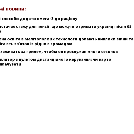
жі новини:
і способи додати омега-3 до раціону
истачає стажу для пенсії: що можуть отримати українці після 65
в
сна освіта в Мелітополі: як технології долають виклики війни та
ігають зв'язок із рідною громадою
ухаживать за грилем, чтобы он прослужил много сезонов
илятор з пультом дистанційного керування: чи варто
плачувати