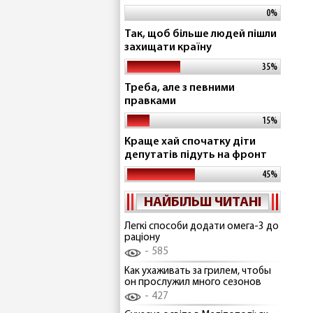
0%
Так, щоб більше людей пішли
захищати країну
35%
Треба, але з певними
правками
15%
Краще хай спочатку діти
депутатів підуть на фронт
45%
НАЙБІЛЬШ ЧИТАНІ
Легкі способи додати омега-3 до
раціону
585
Как ухаживать за грилем, чтобы
он прослужил много сезонов
427