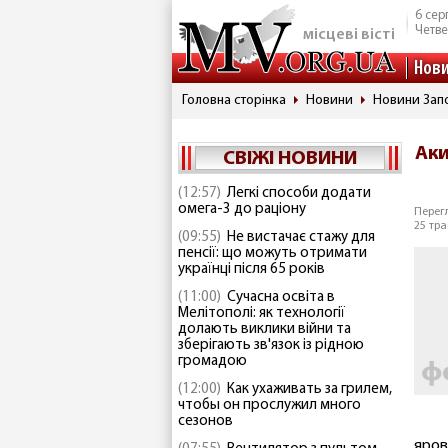
6 сер
Четве
місцеві вісті
Нов
Головна сторінка
Новини
Новини Запо
Аки
СВІЖІ НОВИНИ
(12:57)
Легкі способи додати
омега-3 до раціону
Перегл
25 тра
(09:55)
Не вистачає стажу для
пенсії: що можуть отримати
українці після 65 років
(11:00)
Сучасна освіта в
Мелітополі: як технології
долають виклики війни та
зберігають зв'язок із рідною
громадою
(12:00)
Как ухаживать за грилем,
чтобы он прослужил много
сезонов
яров