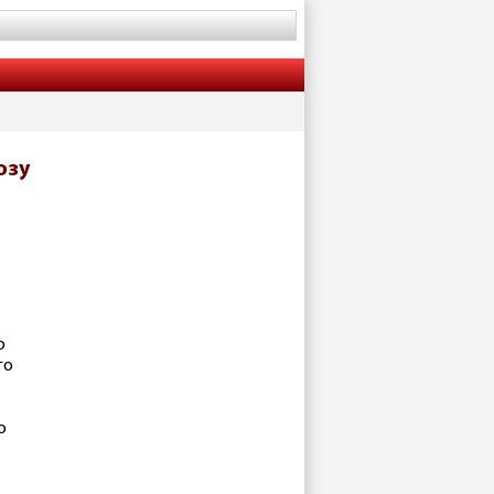
озу
о
го
о