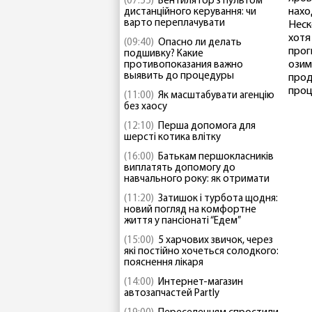
(07:55)
Вентилятор з пультом
нахо
дистанційного керування: чи
варто переплачувати
Неск
хотя
(09:40)
Опасно ли делать
прог
подшивку? Какие
озим
противопоказания важно
выявить до процедуры
прод
проц
(11:00)
Як масштабувати агенцію
без хаосу
(12:10)
Перша допомога для
шерсті котика влітку
(16:00)
Батькам першокласників
виплатять допомогу до
навчального року: як отримати
(11:20)
Затишок і турбота щодня:
новий погляд на комфортне
життя у пансіонаті “Едем”
(15:00)
5 харчових звичок, через
які постійно хочеться солодкого:
пояснення лікаря
(14:00)
Интернет-магазин
автозапчастей Partly