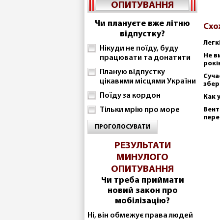
ОПИТУВАННЯ
Чи плануєте вже літню
Схо
відпустку?
Легк
Нікуди не поїду, буду
Не в
працювати та донатити
рокі
Планую відпустку
Суча
цікавими місцями України
збер
Поїду за кордон
Как 
Тільки мрію про море
Вент
пере
ПРОГОЛОСУВАТИ
РЕЗУЛЬТАТИ
МИНУЛОГО
ОПИТУВАННЯ
Чи треба приймати
новий закон про
мобілізацію?
Ні, він обмежує права людей