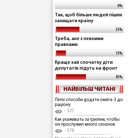
0%
Так, щоб більше людей пішли
захищати країну
35%
Треба, але з певними
правками
15%
Краще хай спочатку діти
депутатів підуть на фронт
45%
НАЙБІЛЬШ ЧИТАНІ
Легкі способи додати омега-3 до
раціону
527
Как ухаживать за грилем, чтобы
он прослужил много сезонов
376