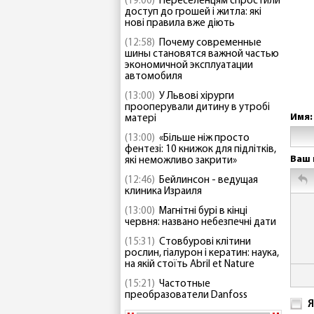
(19:00)
Переселенцям спростили
доступ до грошей і житла: які
нові правила вже діють
(12:58)
Почему современные
шины становятся важной частью
экономичной эксплуатации
автомобиля
(13:00)
У Львові хірурги
прооперували дитину в утробі
Имя:
матері
(13:00)
«Більше ніж просто
фентезі: 10 книжок для підлітків,
Ваш 
які неможливо закрити»
(12:46)
Бейлинсон - ведущая
клиника Израиля
(13:00)
Магнітні бурі в кінці
червня: названо небезпечні дати
(15:31)
Стовбурові клітини
рослин, гіалурон і кератин: наука,
на якій стоїть Abril et Nature
(15:21)
Частотные
преобразователи Danfoss
Я