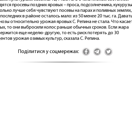
дятся просевы поздних яровых – проса, подсолнечника, кукурузы
олько лучше себя чувствуют посевы на парах и поливных землях,
 последних в районе осталось мало: из 50 менее 20 тыс. га. Дават
нозы относительно урожая яровых С. Репина не стала. Что касае
ых, то они выбросили колос раньше обычных сроков. Если жара
ержится еще неделю-другую, то есть риск потерять до 30
ентов урожая озимых культур, сказала С. Репина.
Поділитися у соцмережах: