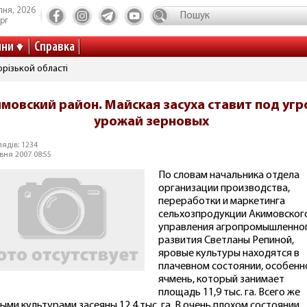
пня, 2026
рг
ини
Справка
різькой області
мовский район. Майская засуха ставит под угр
урожай зерновых
ядів: 1234
вня 2007 08:55
По словам начальника отдела
организации производства,
переработки и маркетинга
сельхозпродукции Акимовског
управления агропромышленно
развития Светланы Репиной,
яровые культуры находятся в
плачевном состоянии, особенн
ячмень, который занимает
площадь 11,9 тыс. га. Всего же
ыми культурами засеяны 12,4 тыс. га. В очень плохом состоянии