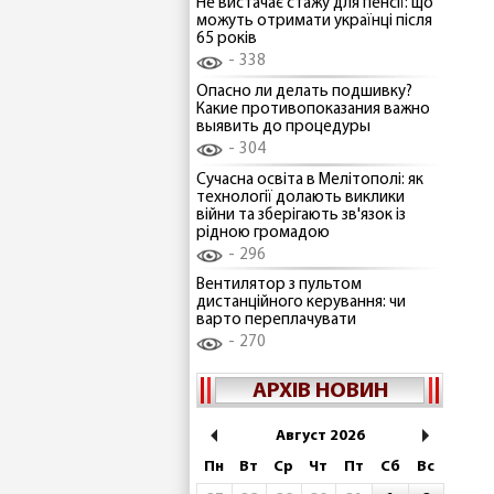
Не вистачає стажу для пенсії: що
можуть отримати українці після
65 років
338
Опасно ли делать подшивку?
Какие противопоказания важно
выявить до процедуры
304
Сучасна освіта в Мелітополі: як
технології долають виклики
війни та зберігають зв'язок із
рідною громадою
296
Вентилятор з пультом
дистанційного керування: чи
варто переплачувати
270
АРХІВ НОВИН
Август 2026
Пн
Вт
Ср
Чт
Пт
Сб
Вс