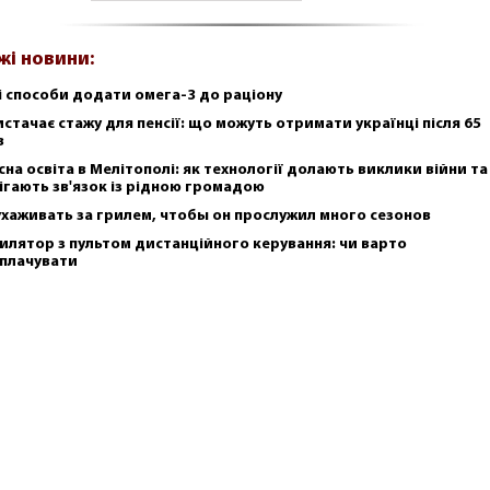
жі новини:
і способи додати омега-3 до раціону
истачає стажу для пенсії: що можуть отримати українці після 65
в
сна освіта в Мелітополі: як технології долають виклики війни та
ігають зв'язок із рідною громадою
ухаживать за грилем, чтобы он прослужил много сезонов
илятор з пультом дистанційного керування: чи варто
плачувати