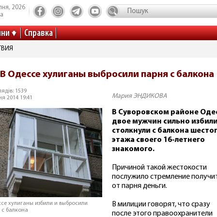
пня, 2026
та
ини
Справка
ТВИЯ
В Одессе хулиганы выбросили парня с балкона
ядів: 1539
Мария ЭНДИКОВА
ня 2014 19:41
В Суворовском районе Оде
двое мужчин сильно избили
столкнули с балкона шесто
этажа своего 16-летнего
знакомого.
Причиной такой жестокости
послужило стремление получи
от парня деньги.
В милиции говорят, что сразу
ссе хулиганы избили и выбросили
 с балкона
после этого правоохранители