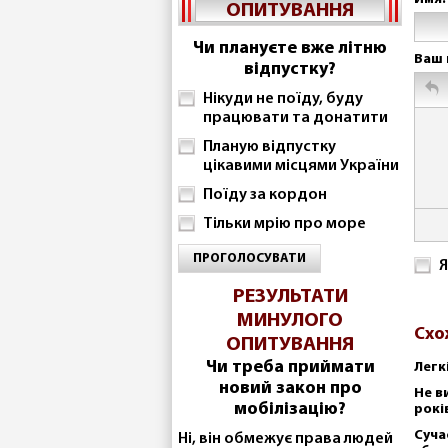
ОПИТУВАННЯ
Чи плануєте вже літню
Ваш 
відпустку?
Нікуди не поїду, буду
працювати та донатити
Планую відпустку
цікавими місцями України
Поїду за кордон
Тільки мрію про море
ПРОГОЛОСУВАТИ
Я
РЕЗУЛЬТАТИ
МИНУЛОГО
Схо
ОПИТУВАННЯ
Чи треба приймати
Легк
новий закон про
Не в
мобілізацію?
рокі
Суча
Ні, він обмежує права людей