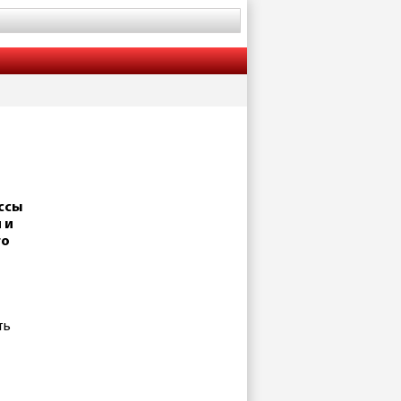
ссы
 и
го
ть