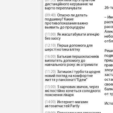
(07:55)
Вентилятор з пультом
дистанційного керування: чи
26-т
варто переплачувати
(09:40)
Опасно ли делать
– Им
подшивку? Какие
расп
противопоказания важно
расс
выявить до процедуры
Алек
(11:00)
Як масштабувати агенцію
небо
без хаосу
отбл
(12:10)
Перша допомога для
шерсті котика влітку
Реши
подв
(16:00)
Батькам першокласників
приш
виплатять допомогу до
навчального року: як отримати
прав
злоу
(11:20)
Затишок і турбота щодня:
заст
новий погляд на комфортне
оста
життя у пансіонаті “Едем”
свое
(15:00)
5 харчових звичок, через
балк
які постійно хочеться солодкого:
от т
пояснення лікаря
(14:00)
Интернет-магазин
Исто
автозапчастей Partly