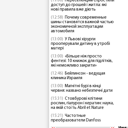
(19:00)
Переселенцям спростили
доступ до грошей і житла: які
нові правила вже діють
(12:58)
Почему современные
шины становятся важной частью
экономичной эксплуатации
автомобиля
(13:00)
У Львові хірурги
прооперували дитину в утробі
матері
(13:00)
«Більше ніж просто
фентезі: 10 книжок для підлітків,
які неможливо закрити»
(12:46)
Бейлинсон - ведущая
клиника Израиля
(13:00)
Магнітні бурі в кінці
червня: названо небезпечні дати
(15:31)
Стовбурові клітини
рослин, гіалурон і кератин: наука,
на якій стоїть Abril et Nature
(15:21)
Частотные
преобразователи Danfoss
Имя: