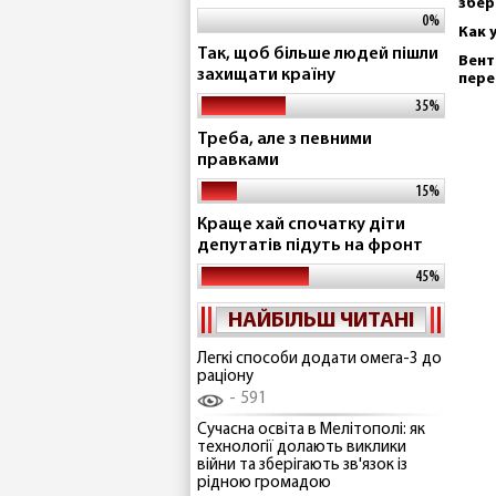
збер
0%
Как 
Так, щоб більше людей пішли
Вент
захищати країну
пере
35%
Треба, але з певними
правками
15%
Краще хай спочатку діти
депутатів підуть на фронт
45%
НАЙБІЛЬШ ЧИТАНІ
Легкі способи додати омега-3 до
раціону
591
Сучасна освіта в Мелітополі: як
технології долають виклики
війни та зберігають зв'язок із
рідною громадою