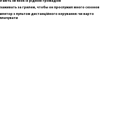
ігають зв'язок із рідною громадою
ухаживать за грилем, чтобы он прослужил много сезонов
илятор з пультом дистанційного керування: чи варто
плачувати