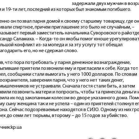
задержали двух мужчин в возр
и и 19-ти лет, последний из которых был знакомым погибшего.
енно он позвал парня домой к своему старшему товарищу, где о
ивали спиртное, причем приглашение это было не случайным, –
казывает первый заместитель начальника Суворовского райотд
сандр Саламаха. – Когда-то он якобы помог юноше урегулирова
льшой конфликт из-за мопеда и за эту услугу тот обещал
агодарить его, но не сдержал слово.
в, что пора потребовать у парня денежное вознаграждение,
ыпившие приятели позвонили ему и пригласили к себе. Когда тот
ел, сообщники стали вымогать у него 1000 долларов. По словам
оохранителя, заверения парня, что у него нет таких денег,
мышленников не устраивали. Сначала гостя стали бить, а затем
авили позвонить матери и попросить, чтобы та принесла деньги 
вила их под закопанным колесом во дворе указанного дома. Пом
му сыну женщина так и не успела – один из приятелей столкнул ег
она. Сейчас подозреваемые находятся в СИЗО. Одному из них гр
рех до семи лет тюрьмы, второму – до 15 годов за убийство.
чник:kp.ua