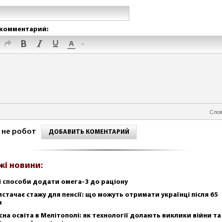
комментарий:
Слов
 не робот
ДОБАВИТЬ КОМЕНТАРИЙ
жі новини:
і способи додати омега-3 до раціону
истачає стажу для пенсії: що можуть отримати українці після 65
в
сна освіта в Мелітополі: як технології долають виклики війни та