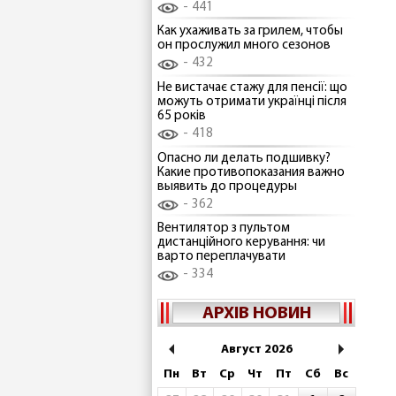
441
Как ухаживать за грилем, чтобы
он прослужил много сезонов
432
Не вистачає стажу для пенсії: що
можуть отримати українці після
65 років
418
Опасно ли делать подшивку?
Какие противопоказания важно
выявить до процедуры
362
Вентилятор з пультом
дистанційного керування: чи
варто переплачувати
334
АРХІВ НОВИН
Август 2026
Пн
Вт
Ср
Чт
Пт
Сб
Вс