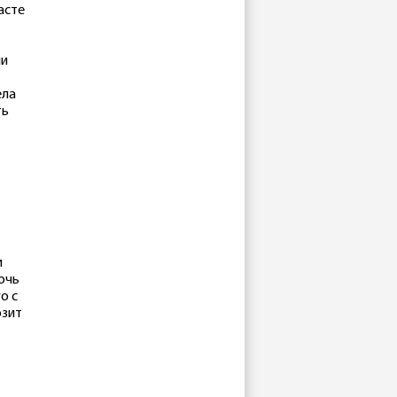
асте
ни
ела
ть
и
очь
о с
озит