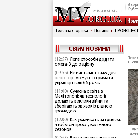
8 сер
Субо
місцеві вісті
Нов
Головна сторінка
Новини
ПРОИСШЕС
СВІЖІ НОВИНИ
Перегл
(12:57)
Легкі способи додати
10 січ
омега-3 до раціону
(09:55)
Не вистачає стажу для
пенсії: що можуть отримати
українці після 65 років
(11:00)
Сучасна освіта в
Мелітополі: як технології
долають виклики війни та
зберігають зв'язок із рідною
громадою
(12:00)
Как ухаживать за грилем,
чтобы он прослужил много
сезонов
В Оде
парня