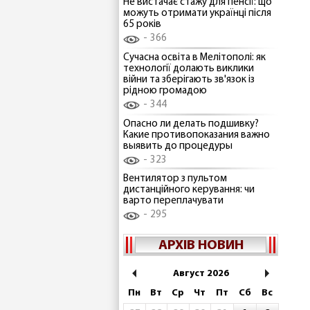
Не вистачає стажу для пенсії: що
можуть отримати українці після
65 років
366
Сучасна освіта в Мелітополі: як
технології долають виклики
війни та зберігають зв'язок із
рідною громадою
344
Опасно ли делать подшивку?
Какие противопоказания важно
выявить до процедуры
323
Вентилятор з пультом
дистанційного керування: чи
варто переплачувати
295
АРХІВ НОВИН
Август 2026
Пн
Вт
Ср
Чт
Пт
Сб
Вс