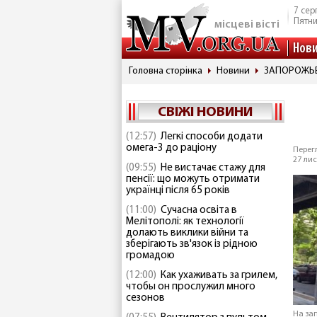
7 сер
Пятн
місцеві вісті
Нов
Головна сторінка
Новини
ЗАПОРОЖЬ
СВІЖІ НОВИНИ
(12:57)
Легкі способи додати
омега-3 до раціону
Перегл
27 лис
(09:55)
Не вистачає стажу для
пенсії: що можуть отримати
українці після 65 років
(11:00)
Сучасна освіта в
Мелітополі: як технології
долають виклики війни та
зберігають зв'язок із рідною
громадою
(12:00)
Как ухаживать за грилем,
чтобы он прослужил много
сезонов
На за