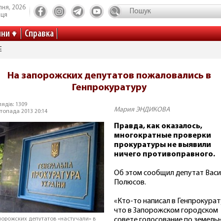
пня, 2026
иця
ини
Справка
Е
На запорожских депутатов пожаловались в
Генпрокуратуру
ядів: 1309
Мария ЭНДИКОВА
топада 2013 20:14
Правда, как оказалось,
многократные проверки
прокуратуры не выявили
ничего противоправного.
Об этом сообщил депутат Вас
Полюсов.
«Кто-то написал в Генпрокурат
что в Запорожском городском
совете голосование по земель
порожских депутатов «настучали» в