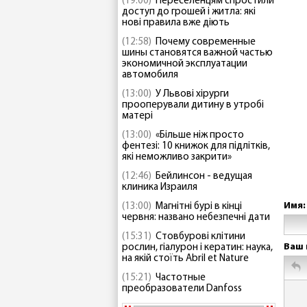
(19:00)
Переселенцям спростили
доступ до грошей і житла: які
нові правила вже діють
(12:58)
Почему современные
шины становятся важной частью
экономичной эксплуатации
автомобиля
(13:00)
У Львові хірурги
прооперували дитину в утробі
матері
(13:00)
«Більше ніж просто
фентезі: 10 книжок для підлітків,
які неможливо закрити»
(12:46)
Бейлинсон - ведущая
клиника Израиля
Имя:
(13:00)
Магнітні бурі в кінці
червня: названо небезпечні дати
(15:31)
Стовбурові клітини
Ваш 
рослин, гіалурон і кератин: наука,
на якій стоїть Abril et Nature
(15:21)
Частотные
преобразователи Danfoss