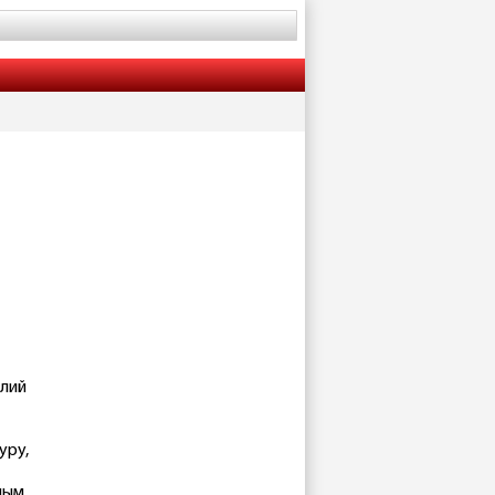
илий
уру,
ным