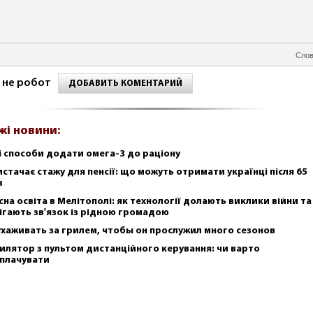
Слов
 не робот
ДОБАВИТЬ КОМЕНТАРИЙ
жі новини:
і способи додати омега-3 до раціону
истачає стажу для пенсії: що можуть отримати українці після 65
в
сна освіта в Мелітополі: як технології долають виклики війни та
ігають зв'язок із рідною громадою
ухаживать за грилем, чтобы он прослужил много сезонов
илятор з пультом дистанційного керування: чи варто
плачувати