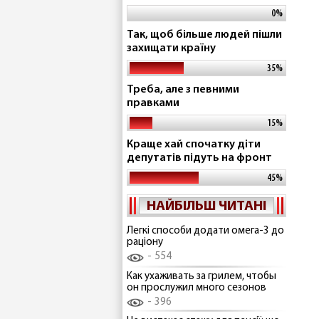
0%
Так, щоб більше людей пішли
захищати країну
35%
Треба, але з певними
правками
15%
Краще хай спочатку діти
депутатів підуть на фронт
45%
НАЙБІЛЬШ ЧИТАНІ
Легкі способи додати омега-3 до
раціону
554
Как ухаживать за грилем, чтобы
он прослужил много сезонов
396