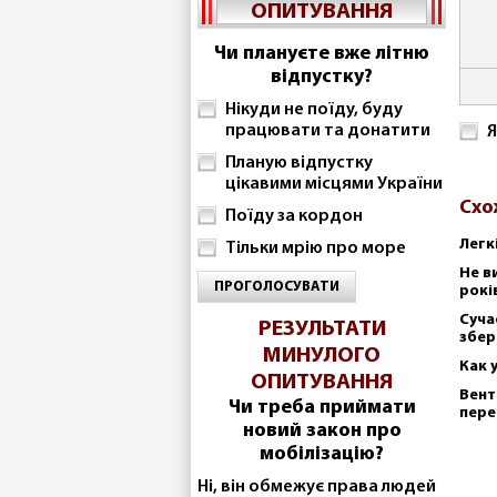
ОПИТУВАННЯ
Чи плануєте вже літню
відпустку?
Нікуди не поїду, буду
працювати та донатити
Я
Планую відпустку
цікавими місцями України
Схо
Поїду за кордон
Легк
Тільки мрію про море
Не в
ПРОГОЛОСУВАТИ
рокі
Суча
РЕЗУЛЬТАТИ
збер
МИНУЛОГО
Как 
ОПИТУВАННЯ
Вент
Чи треба приймати
пере
новий закон про
мобілізацію?
Ні, він обмежує права людей