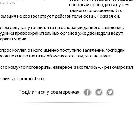
окуратуру
вопросам проводится путем
тайного голосования. Это
рмация не соответствует действительности», - сказал он.
этом депутат уточнил, что на основании данного заявления,
удники правоохранительных органов уже две недели ведут
ерки в мэрии.
опрос коллег, от кого именно поступило заявление, господин
сов не смог ответить, объясняя это тем, что не знает.
сто кому-то поговорить, наверное, захотелось», - резюмировал 
чник: zp.comments.ua
Поділитися у соцмережах: