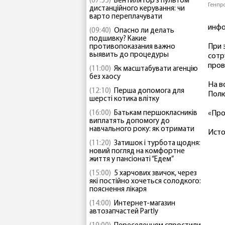
(07:55)
Вентилятор з пультом
Генпр
дистанційного керування: чи
варто переплачувати
инфо
(09:40)
Опасно ли делать
подшивку? Какие
При 
противопоказания важно
выявить до процедуры
сотр
пров
(11:00)
Як масштабувати агенцію
без хаосу
На в
(12:10)
Перша допомога для
Полю
шерсті котика влітку
(16:00)
Батькам першокласників
«Про
виплатять допомогу до
навчального року: як отримати
Исто
(11:20)
Затишок і турбота щодня:
новий погляд на комфортне
життя у пансіонаті “Едем”
(15:00)
5 харчових звичок, через
які постійно хочеться солодкого:
пояснення лікаря
(14:00)
Интернет-магазин
автозапчастей Partly