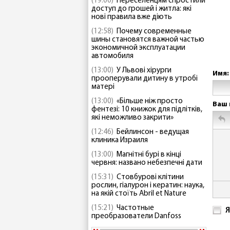
(19:00)
Переселенцям спростили
доступ до грошей і житла: які
нові правила вже діють
(12:58)
Почему современные
шины становятся важной частью
экономичной эксплуатации
автомобиля
(13:00)
У Львові хірурги
Имя:
прооперували дитину в утробі
матері
(13:00)
«Більше ніж просто
Ваш 
фентезі: 10 книжок для підлітків,
які неможливо закрити»
(12:46)
Бейлинсон - ведущая
клиника Израиля
(13:00)
Магнітні бурі в кінці
червня: названо небезпечні дати
(15:31)
Стовбурові клітини
рослин, гіалурон і кератин: наука,
на якій стоїть Abril et Nature
(15:21)
Частотные
Я
преобразователи Danfoss