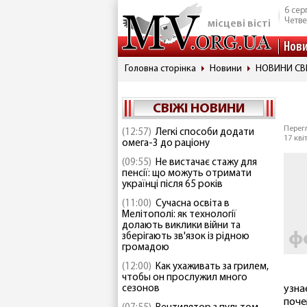
6 сер
Четве
місцеві вісті
Нов
Головна сторінка
Новини
НОВИНИ СВ
СВІЖІ НОВИНИ
Перегл
(12:57)
Легкі способи додати
17 кві
омега-3 до раціону
(09:55)
Не вистачає стажу для
пенсії: що можуть отримати
українці після 65 років
(11:00)
Сучасна освіта в
Мелітополі: як технології
долають виклики війни та
зберігають зв'язок із рідною
громадою
(12:00)
Как ухаживать за грилем,
чтобы он прослужил много
сезонов
узна
поче