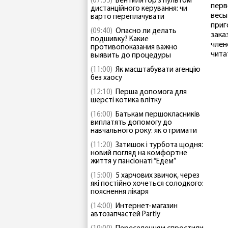
(07:55)
Вентилятор з пультом
перв
дистанційного керування: чи
весы
варто переплачувати
приг
(09:40)
Опасно ли делать
зака
подшивку? Какие
член
противопоказания важно
чита
выявить до процедуры
(11:00)
Як масштабувати агенцію
без хаосу
(12:10)
Перша допомога для
шерсті котика влітку
(16:00)
Батькам першокласників
виплатять допомогу до
навчального року: як отримати
(11:20)
Затишок і турбота щодня:
новий погляд на комфортне
життя у пансіонаті “Едем”
(15:00)
5 харчових звичок, через
які постійно хочеться солодкого:
пояснення лікаря
(14:00)
Интернет-магазин
автозапчастей Partly