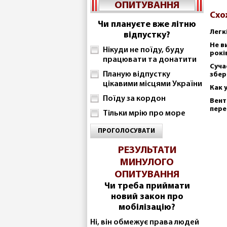
ОПИТУВАННЯ
Схо
Чи плануєте вже літню
Легк
відпустку?
Не в
Нікуди не поїду, буду
рокі
працювати та донатити
Суча
Планую відпустку
збер
цікавими місцями України
Как 
Поїду за кордон
Вент
пере
Тільки мрію про море
ПРОГОЛОСУВАТИ
РЕЗУЛЬТАТИ
МИНУЛОГО
ОПИТУВАННЯ
Чи треба приймати
новий закон про
мобілізацію?
Ні, він обмежує права людей