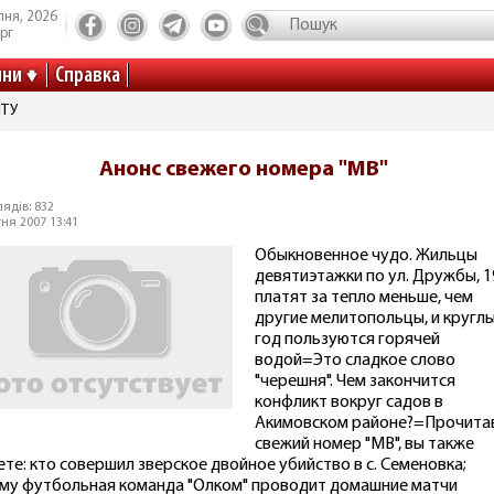
пня, 2026
рг
ини
Справка
ІТУ
Анонс свежего номера "МВ"
ядів: 832
тня 2007 13:41
Обыкновенное чудо. Жильцы
девятиэтажки по ул. Дружбы, 1
платят за тепло меньше, чем
другие мелитопольцы, и кругл
год пользуются горячей
водой=Это сладкое слово
"черешня". Чем закончится
конфликт вокруг садов в
Акимовском районе?=Прочита
свежий номер "МВ", вы также
ете: кто совершил зверское двойное убийство в с. Семеновка;
му футбольная команда "Олком" проводит домашние матчи