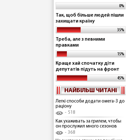
0%
Так, щоб більше людей пішли
захищати країну
35%
Треба, але з певними
правками
15%
Краще хай спочатку діти
депутатів підуть на фронт
45%
НАЙБІЛЬШ ЧИТАНІ
Легкі способи додати омега-3 до
раціону
518
Как ухаживать за грилем, чтобы
он прослужил много сезонов
368