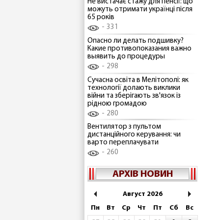
Не вистачає стажу для пенсії: що
можуть отримати українці після
65 років
331
Опасно ли делать подшивку?
Какие противопоказания важно
выявить до процедуры
298
Сучасна освіта в Мелітополі: як
технології долають виклики
війни та зберігають зв'язок із
рідною громадою
280
Вентилятор з пультом
дистанційного керування: чи
варто переплачувати
260
АРХІВ НОВИН
Август 2026
Пн
Вт
Ср
Чт
Пт
Сб
Вс