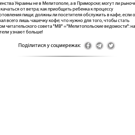
енства Украины не в Мелитополе, а в Приморске; могут ли рыно
 качаться от ветра; как приобщить ребенка к процессу
отовления пищи; должны ли посетителя обслужить в кафе, если 
зал всего лишь чашечку кофе; что нужно для того, чтобы стать
ом читательского совета "МВ" ="Мелитопольские ведомости": н
тели узнают больше!
Поділитися у соцмережах: