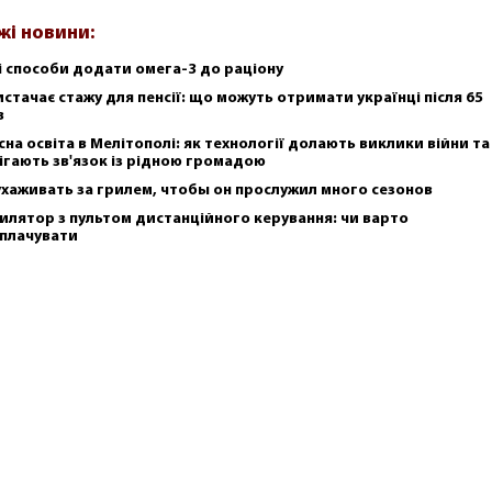
жі новини:
і способи додати омега-3 до раціону
истачає стажу для пенсії: що можуть отримати українці після 65
в
сна освіта в Мелітополі: як технології долають виклики війни та
ігають зв'язок із рідною громадою
ухаживать за грилем, чтобы он прослужил много сезонов
илятор з пультом дистанційного керування: чи варто
плачувати