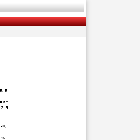
, а
авит
 7-9
ью,
-6,