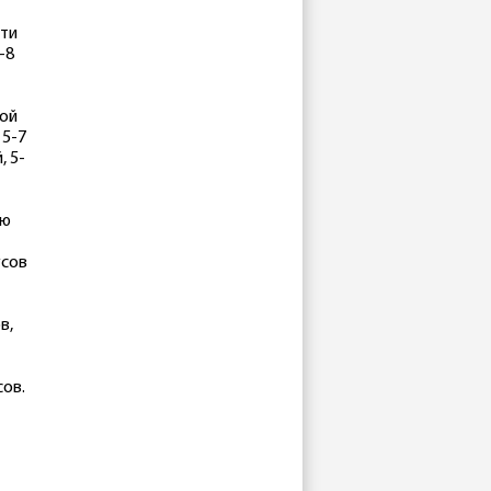
сти
-8
шой
 5-7
, 5-
ью
усов
в,
сов.