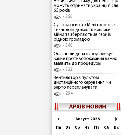
Не вистачає стажу для пенсії: що
можуть отримати українці після
65 років
366
Сучасна освіта в Мелітополі: як
технології долають виклики
війни та зберігають зв'язок із
рідною громадою
340
Опасно ли делать подшивку?
Какие противопоказания важно
выявить до процедуры
323
Вентилятор з пультом
дистанційного керування: чи
варто переплачувати
294
АРХІВ НОВИН
Август 2026
Пн
Вт
Ср
Чт
Пт
Сб
Вс