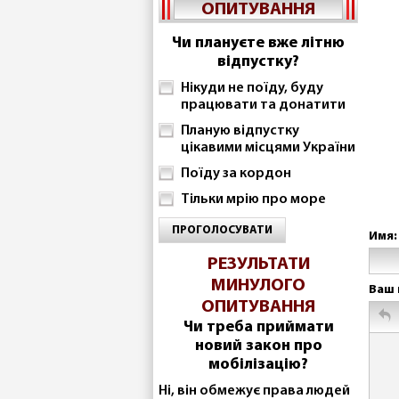
ОПИТУВАННЯ
Чи плануєте вже літню
відпустку?
Нікуди не поїду, буду
працювати та донатити
Планую відпустку
цікавими місцями України
Поїду за кордон
Тільки мрію про море
ПРОГОЛОСУВАТИ
Имя:
РЕЗУЛЬТАТИ
МИНУЛОГО
Ваш 
ОПИТУВАННЯ
Чи треба приймати
новий закон про
мобілізацію?
Ні, він обмежує права людей