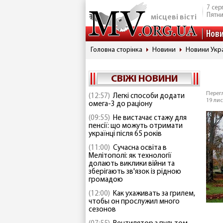
7 сер
Пятн
місцеві вісті
Нов
Головна сторінка
Новини
Новини Укр
СВІЖІ НОВИНИ
Перегл
(12:57)
Легкі способи додати
19 лис
омега-3 до раціону
(09:55)
Не вистачає стажу для
пенсії: що можуть отримати
українці після 65 років
(11:00)
Сучасна освіта в
Мелітополі: як технології
долають виклики війни та
зберігають зв'язок із рідною
громадою
(12:00)
Как ухаживать за грилем,
чтобы он прослужил много
сезонов