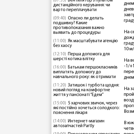
(07:55)
Вентилятор з пультом
днем
дистанційного керування: чи
днев
варто переплачувати
завт
(09:40)
Опасно ли делать
град
подшивку? Какие
противопоказания важно
На с
выявить до процедуры
дожд
(11:00)
Як масштабувати агенцію
град
без хаосу
10 м/
(12:10)
Перша допомога для
шерсті котика влітку
На в
-1/+
(16:00)
Батькам першокласників
пере
виплатять допомогу до
навчального року: як отримати
днем
(11:20)
Затишок і турбота щодня:
На з
новий погляд на комфортне
прой
життя у пансіонаті “Едем”
возд
(15:00)
5 харчових звичок, через
прог
які постійно хочеться солодкого:
Возм
пояснення лікаря
(14:00)
Интернет-магазин
В юж
автозапчастей Partly
четв