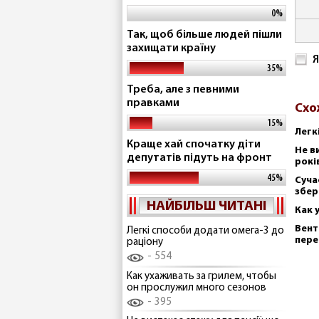
0%
Так, щоб більше людей пішли
захищати країну
Я
35%
Треба, але з певними
правками
Схо
15%
Легк
Краще хай спочатку діти
Не в
депутатів підуть на фронт
рокі
45%
Суча
збер
НАЙБІЛЬШ ЧИТАНІ
Как 
Вент
Легкі способи додати омега-3 до
пере
раціону
554
Как ухаживать за грилем, чтобы
он прослужил много сезонов
395