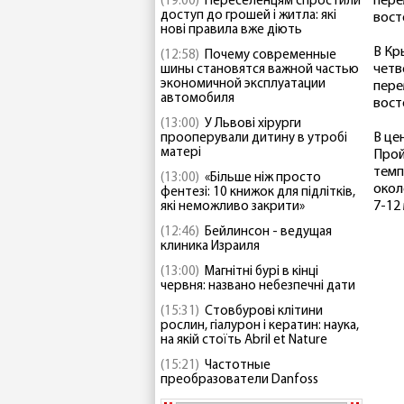
пере
(19:00)
Переселенцям спростили
доступ до грошей і житла: які
вост
нові правила вже діють
В Кр
(12:58)
Почему современные
четв
шины становятся важной частью
экономичной эксплуатации
пере
автомобиля
вост
(13:00)
У Львові хірурги
В це
прооперували дитину в утробі
матері
Прой
темп
(13:00)
«Більше ніж просто
окол
фентезі: 10 книжок для підлітків,
7-12 
які неможливо закрити»
(12:46)
Бейлинсон - ведущая
клиника Израиля
(13:00)
Магнітні бурі в кінці
червня: названо небезпечні дати
(15:31)
Стовбурові клітини
рослин, гіалурон і кератин: наука,
на якій стоїть Abril et Nature
(15:21)
Частотные
преобразователи Danfoss