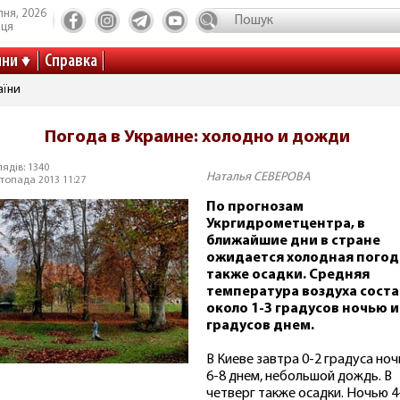
пня, 2026
иця
ини
Справка
аїни
Погода в Украине: холодно и дожди
ядів: 1340
Наталья СЕВЕРОВА
топада 2013 11:27
По прогнозам
Укргидрометцентра, в
ближайшие дни в стране
ожидается холодная погода
также осадки. Средняя
температура воздуха сост
около 1-3 градусов ночью и
градусов днем.
В Киеве завтра 0-2 градуса ноч
6-8 днем, небольшой дождь. В
четверг также осадки. Ночью 4