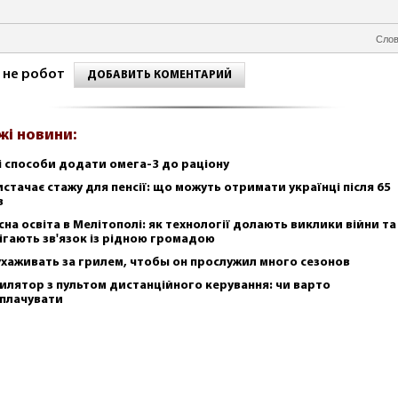
Слов
 не робот
ДОБАВИТЬ КОМЕНТАРИЙ
жі новини:
і способи додати омега-3 до раціону
истачає стажу для пенсії: що можуть отримати українці після 65
в
сна освіта в Мелітополі: як технології долають виклики війни та
ігають зв'язок із рідною громадою
ухаживать за грилем, чтобы он прослужил много сезонов
илятор з пультом дистанційного керування: чи варто
плачувати